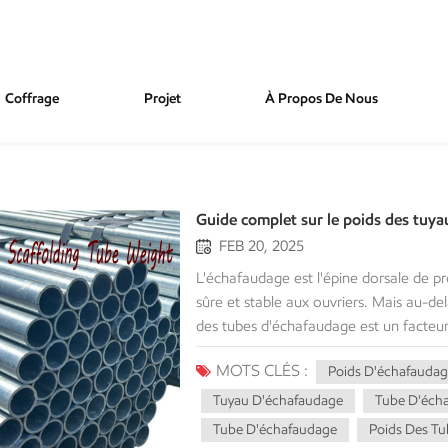
Coffrage
Projet
À Propos De Nous
Guide complet sur le poids des tuy
FEB 20, 2025
L'échafaudage est l'épine dorsale de pr
sûre et stable aux ouvriers. Mais au-del
des tubes d'échafaudage est un facteur 
logistique et à la sécurité.Ce guide com
MOTS CLÉS :
Poids D'échafaudag
d'échafaudageNous expliquerons son im
détaillée des différents types de tuyau
Tuyau D'échafaudage
Tube D'éch
acheteur, ces informations sont essenti
Tube D'échafaudage
Poids Des Tu
globale, la facilité d'utilisation et l