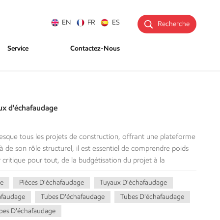
EN
FR
ES
Recherche
Service
Contactez-Nous
aux d'échafaudage
esque tous les projets de construction, offrant une plateforme
à de son rôle structurel, il est essentiel de comprendre poids
critique pour tout, de la budgétisation du projet à la
plet démystifiera le sujet de poids des tuyaux
e
Pièces D'échafaudage
Tuyaux D'échafaudage
portance, comment la calculer et fournirons une analyse
x. Que vous soyez chef de projet, coordinateur logistique ou
afaudage
Tubes D'échafaudage
Tubes D'échafaudage
elles à votre travail. Poids du tube d'échafaudage La sécurité
bes D'échafaudage
es performances des systèmes d'échafaudage dépendent des