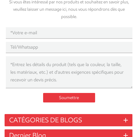
Si vous êtes intéressé par nos produits et souhaitez en savoir plus,
permet de planifier efficacement le transport et d'éviter ainsi les
veuillez laisser un message ici, nous vous répondrons dès que
surcharges et les retards coûteux.Gestion des coûts : Le poids des
possible.
matériaux est souvent directement lié au coût. Pour les tubes en acier,
le poids est un facteur déterminant dans la tarification. Un calcul
précis du poids des matériaux nécessaires vous permet d'établir un
budget précis et d'éviter les dépenses imprévues.Portance et sécurité
: Bien que la capacité portante d'un échafaudage soit déterminée par
de nombreux facteurs, le poids propre de la structure constitue la
charge première et fondamentale qu'elle doit supporter. Une
estimation erronée de ce poids peut compromettre la stabilité et la
sécurité de l'ensemble de l'échafaudage.Efficacité du travail : Les
tuyaux plus lourds sont plus difficiles à manipuler et à transporter sur
site, ce qui peut ralentir les temps de montage et de démontage.
Soumettre
Comprendre leur poids peut vous aider à allouer la main-d'œuvre et
l'équipement nécessaires au projet. Spécifications et poids des tuyaux
d'échafaudage standard Les tubes d'échafaudage sont généralement
CATÉGORIES DE BLOGS
fabriqués en acier galvanisé, conformément aux normes
internationales de qualité et de sécurité. La norme la plus courante
Dernier Blog