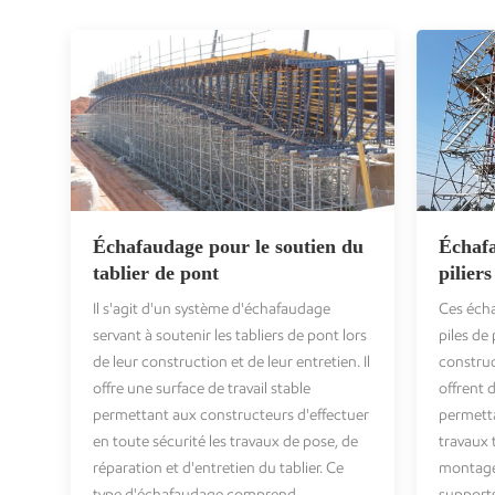
Échafaudage pour le soutien du
Échafa
tablier de pont
piliers
Il s'agit d'un système d'échafaudage
Ces écha
servant à soutenir les tabliers de pont lors
piles de
de leur construction et de leur entretien. Il
construct
offre une surface de travail stable
offrent 
permettant aux constructeurs d'effectuer
permetta
en toute sécurité les travaux de pose, de
travaux 
réparation et d'entretien du tablier. Ce
montage 
type d'échafaudage comprend
supports