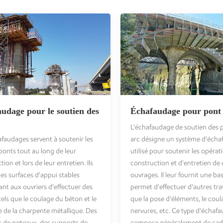
udage pour le soutien des
Échafaudage pour pont 
L'échafaudage de soutien des 
faudages servent à soutenir les
arc désigne un système d'éch
 ponts tout au long de leur
utilisé pour soutenir les opérat
ion et lors de leur entretien. Ils
construction et d'entretien de 
des surfaces d'appui stables
ouvrages. Il leur fournit une bas
nt aux ouvriers d'effectuer des
permet d'effectuer d'autres tra
tels que le coulage du béton et le
que la pose d'éléments, le coul
de la charpente métallique. Des
nervures, etc. Ce type d'échaf
 de poteaux, des supports de
compose généralement de cadr