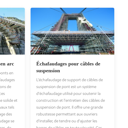
en arc
Échafaudages pour câbles de
suspension
ponts en
afaudages
L'échafaudage de support de câbles de
ions de
suspension de pont est un système
ces
d'échafaudage utilisé pour soutenir la
e solide et
construction et l'entretien des câbles de
vaux tels
suspension de pont. Il offre une grande
age des
robustesse permettant aux ouvriers
audage se
d'installer, de tendre ou d'ajuster les
es, de
barres de câbles en toute sécurité. Ces