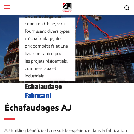
AJ Building est une
AJ Building est une
AJ Building est une
usine et fournisseur
usine et fournisseur
usine et fournisseur
d'échafaudage bien
d'échafaudage bien
d'échafaudage bien
connu en Chine, vous
connu en Chine, vous
connu en Chine, vous
fournissant divers types
fournissant divers types
fournissant divers types
d'échafaudage, des
d'échafaudage, des
d'échafaudage, des
prix compétitifs et une
prix compétitifs et une
prix compétitifs et une
livraison rapide pour
livraison rapide pour
livraison rapide pour
les projets résidentiels,
les projets résidentiels,
les projets résidentiels,
commerciaux et
commerciaux et
commerciaux et
industriels.
industriels.
industriels.
Échafaudage
Échafaudage
Échafaudage
Fabricant
Fabricant
Fabricant
Échafaudages AJ
AJ Building bénéficie d'une solide expérience dans la fabrication