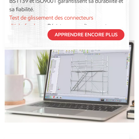
BS1139 et ISO9001 garantissent sa durabilité et
sa fiabilité.
Test de glissement des connecteurs
d'échafaudage :
Résistance au glissement
vérifiée selon les normes EN74 et BS1139.
APPRENDRE ENCORE PLUS
Certification CIDB :
Certifié comme matériau
d'échafaudage conforme aux normes CIDB pour
les projets de construction.
Test de capacité de charge :
Les limites de
charge admissibles sont testées afin de garantir
la résistance et la stabilité.
Inspection par simulation :
Les pièces et leurs
dimensions sont vérifiées afin de garantir une
compatibilité précise.
Certifications :
Certifié EN1090, CE, ISO9001 et
ISO 3834 pour l'assurance qualité.