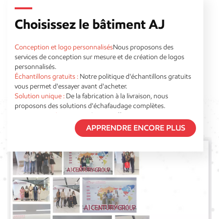
Choisissez le bâtiment AJ
Conception et logo personnalisés
Nous proposons des
services de conception sur mesure et de création de logos
personnalisés.
Échantillons gratuits :
Notre politique d'échantillons gratuits
vous permet d'essayer avant d'acheter.
Solution unique :
De la fabrication à la livraison, nous
proposons des solutions d'échafaudage complètes.
Livraison rapide :
Une production efficace permet une
livraison dans un délai très court d'environ 7 jours.
APPRENDRE ENCORE PLUS
Service complet :
Un règne 24 heures sur 24, des préventes
aux après-ventes
Prix ​​compétitifs :
Nous fournissons des produits
d'échafaudage de haute qualité à prix d'usine.