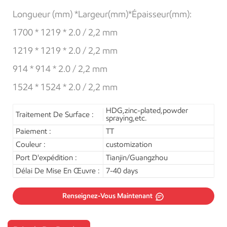
Longueur (mm) *
Largeur
(mm)
*
Épaisseur
(mm):
1700 * 1219 * 2.0 / 2,2 mm
1219 * 1219 * 2.0 / 2,2 mm
914 * 914 * 2.0 / 2,2 mm
1524 * 1524 * 2.0 / 2,2 mm
HDG,zinc-plated,powder
Traitement De Surface :
spraying,etc.
Paiement :
TT
Couleur :
customization
Port D'expédition :
Tianjin/Guangzhou
Délai De Mise En Œuvre :
7-40 days
Renseignez-Vous Maintenant