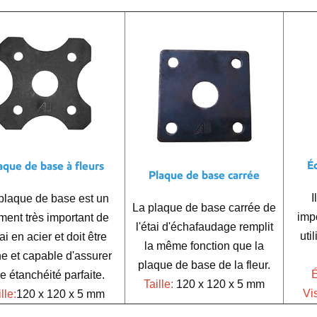
É
aque de base à fleurs
Plaque de base carrée
I
plaque de base est un
La plaque de base carrée de
impo
ment très important de
l'étai d'échafaudage remplit
uti
tai en acier et doit être
la même fonction que la
e et capable d'assurer
plaque de base de la fleur.
É
e étanchéité parfaite.
Taille:
120 x 120 x 5 mm
Vi
lle:
120 x 120 x 5 mm