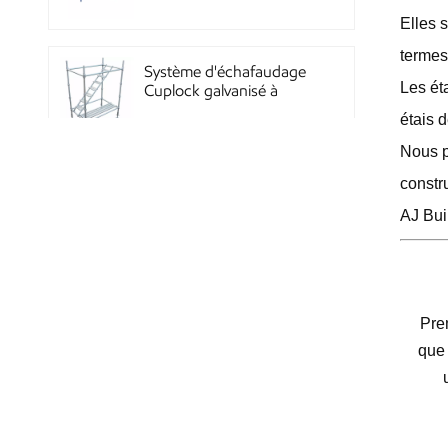
Quicklock
Elles 
termes
Système d'échafaudage
Les ét
Cuplock galvanisé à
chaud
étais d
Nous p
constr
Échafaudages Kwikstage
en acier thermolaqué
AJ Bui
pour la construction en
Chine
Échafaudage à
Pre
verrouillage annulaire
Layher galvanisé Q345
que 
haute résistance, norme
Système de coffrage en
acier réutilisable à haute