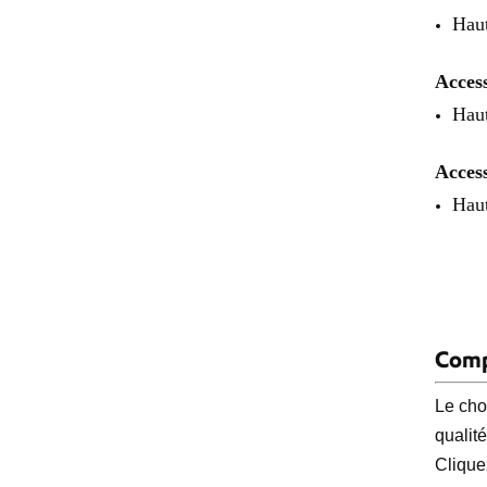
Haut
Access
Haut
Access
Haut
Comp
Le cho
qualit
Clique