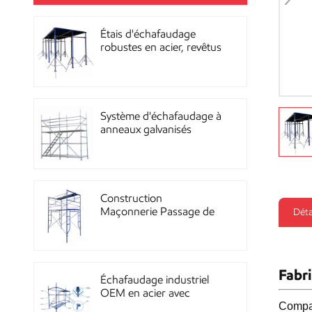
Étais d'échafaudage
robustes en acier, revêtus
de poudre, pour la
construction OEM
Système d'échafaudage à
anneaux galvanisés
multidirectionnels
robustes
Construction
Maçonnerie Passage de
Déta
façade Échafaudage à
ossature métallique
Fabri
Échafaudage industriel
OEM en acier avec
revêtement en poudre
Compar