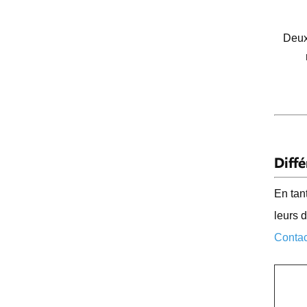
efficacité pour béton
Deuxi
Diff
En tan
leurs 
Contac