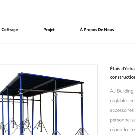
Coffrage
Projet
À Propos De Nous
stes En Acier, Revêtus De Poudre, Pour La Construction OEM
Étais d'éch
constructi
AJ Building
réglables en
accessoires 
personnaliser
répondre à 