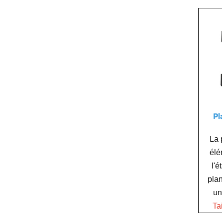
Pl
La 
élé
l'é
plan
un
Tai