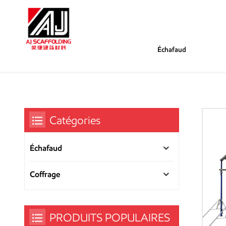
Échafaud
/
/
/
Tu Es Dans :
Étais D'échafaudage Robu
Maison
Échafaud
Catégories
Échafaud
Coffrage
PRODUITS POPULAIRES