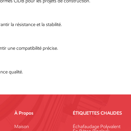
rmes CIDB pour les projets de construction.
tir la résistance et la stabilité.
ntir une compatibilité précise.
nce qualité.
À Propos
ÉTIQUETTES CHAUDES
Maison
Échafaudage Polyvalent