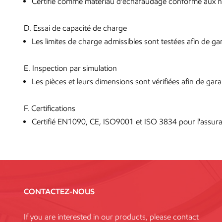
Certifié comme matériau d'échafaudage conforme aux no
D. Essai de capacité de charge
Les limites de charge admissibles sont testées afin de garan
E. Inspection par simulation
Les pièces et leurs dimensions sont vérifiées afin de gara
F. Certifications
Certifié EN1090, CE, ISO9001 et ISO 3834 pour l'assura
CONTACTEZ-NOUS
If you are interested in our products, please contact