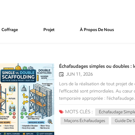
Coffrage
Projet
À Propos De Nous
Échafaudages simples ou doubles : le
JUN 11, 2026
Lors de la réalisation de tout projet de
l'efficacité sont primordiales. Au cœur 
temporaire appropriée : l'échafaudage. 
essentiel de s'y référer. types de sys
MOTS CLÉS :
Échafaudage Simpl
aujourd'hui des incontournables du sec
mauvais type de système peut compromet
Maçons Échafaudages
Guide De S
projet ou engendrer des coûts de locati
différences structurelles, les cas d'utilis