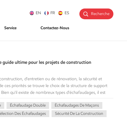
EN
FR
ES
Recherche
Service
Contactez-Nous
 guide ultime pour les projets de construction
 construction, d'entretien ou de rénovation, la sécurité et
de ces priorités se trouve le choix de la structure de support
Bien qu'il existe de nombreux types d'échafaudages, il est
tèmes d'échafaudage Deux configurations fondamentales restent
e
Échafaudage Double
Échafaudages De Maçons
teur :échafaudage simpleet double échafaudage.Choisir le
tre la sécurité des travailleurs, entraîner des retards de
élection Des Échafaudages
Sécurité De La Construction
on et de main-d'œuvre inutiles. Ce guide complet détaille les
ation idéaux, les profils de sécurité et les implications