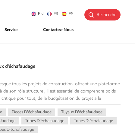
EN
FR
ES
Recherche
Service
Contactez-Nous
aux d'échafaudage
esque tous les projets de construction, offrant une plateforme
à de son rôle structurel, il est essentiel de comprendre poids
critique pour tout, de la budgétisation du projet à la
plet démystifiera le sujet de poids des tuyaux
e
Pièces D'échafaudage
Tuyaux D'échafaudage
portance, comment la calculer et fournirons une analyse
x. Que vous soyez chef de projet, coordinateur logistique ou
afaudage
Tubes D'échafaudage
Tubes D'échafaudage
elles à votre travail. Poids du tube d'échafaudage La sécurité
bes D'échafaudage
es performances des systèmes d'échafaudage dépendent des