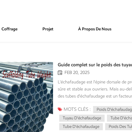
Coffrage
Projet
À Propos De Nous
Guide complet sur le poids des tuy
FEB 20, 2025
L'échafaudage est l'épine dorsale de pr
sûre et stable aux ouvriers. Mais au-del
des tubes d'échafaudage est un facteur 
logistique et à la sécurité.Ce guide com
MOTS CLÉS :
Poids D'échafaudag
d'échafaudageNous expliquerons son im
détaillée des différents types de tuyau
Tuyau D'échafaudage
Tube D'éch
acheteur, ces informations sont essenti
Tube D'échafaudage
Poids Des Tu
globale, la facilité d'utilisation et l