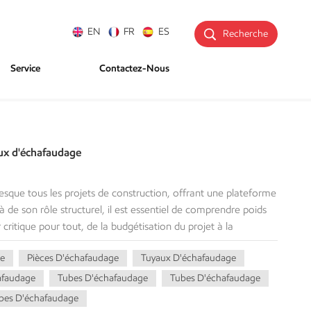
EN
FR
ES
Recherche
Service
Contactez-Nous
aux d'échafaudage
esque tous les projets de construction, offrant une plateforme
à de son rôle structurel, il est essentiel de comprendre poids
critique pour tout, de la budgétisation du projet à la
plet démystifiera le sujet de poids des tuyaux
e
Pièces D'échafaudage
Tuyaux D'échafaudage
portance, comment la calculer et fournirons une analyse
x. Que vous soyez chef de projet, coordinateur logistique ou
afaudage
Tubes D'échafaudage
Tubes D'échafaudage
elles à votre travail. Poids du tube d'échafaudage La sécurité
bes D'échafaudage
es performances des systèmes d'échafaudage dépendent des