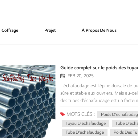
Coffrage
Projet
À Propos De Nous
Guide complet sur le poids des tuy
FEB 20, 2025
L'échafaudage est l'épine dorsale de pr
sûre et stable aux ouvriers. Mais au-del
des tubes d'échafaudage est un facteur 
logistique et à la sécurité.Ce guide com
MOTS CLÉS :
Poids D'échafaudag
d'échafaudageNous expliquerons son im
détaillée des différents types de tuyau
Tuyau D'échafaudage
Tube D'éch
acheteur, ces informations sont essenti
Tube D'échafaudage
Poids Des Tu
globale, la facilité d'utilisation et l