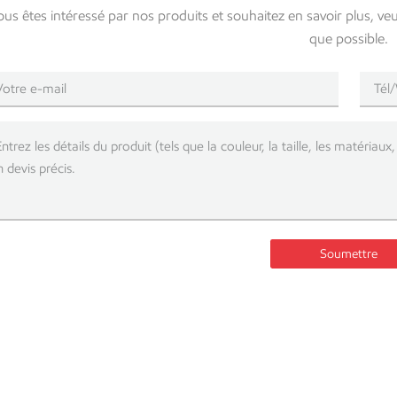
s'effondrer. Dans le cadre de votre trava
ous êtes intéressé par nos produits et souhaitez en savoir plus, ve
toutes les autres barres de l'échafauda
que possible.
permanentes vs. charges d'exploitation
d'échafaudage (c'est-à-dire le poids de
constituent l'échafaudage proprement di
de l'équipement et des matériaux stock
la résistance structurale La capacité d
propriétés physiques et mécaniques.A. S
matériau le plus souvent utilisé pour le
l'épaisseur de la paroi (généralement 3
flexion du tube. Une paroi plus épaisse
sa capacité de charge axiale.B. Le rap
Soumettre
supportée d'un tuyau augmente, plus sa
alors d'élancement. Un tuyau peut être 
levage verticale entre les deux traverse
sous une charge inférieure à sa charge
BS1139Le respect des normes internati
commercial et technique comprend des
BS1139 / EN39. Disponibles en longueur