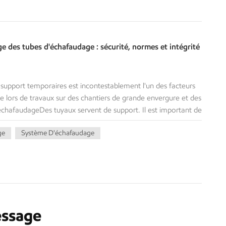
ge des tubes d'échafaudage : sécurité, normes et intégrité
e support temporaires est incontestablement l'un des facteurs
e lors de travaux sur des chantiers de grande envergure et des
d'échafaudageDes tuyaux servent de support. Il est important de
harge de votre tuyau. tuyau d'échafaudage La capacité à
ge
Système D'échafaudage
té est essentielle pour garantir des environnements de travail
aux sur site et assurer la conformité aux normes d'ingénierie
ément les éléments pris en compte pour déterminer le poids
u métallique d'échafaudage peut supporter en toute sécurité,
ation des tuyaux d'échafaudage dans le monde entier. 1. Les
 de charge Quelle charge peut supporter un tube
est déterminée en calculant la charge (force) maximale qu'un
essage
nt d'atteindre sa limite de déformation permanente ou de