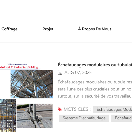
Coffrage
Projet
À Propos De Nous
Échafaudages modulaires ou tubulair
AUG 07, 2025
Échafaudages modulaires ou tubulaires Choisir le bon système d'échafaudage La décision finale sera l'une des plus cruciales pour un nouveau projet. Elle aura un impact sur le calendrier, les coûts et, surtout, sur la sécurité de vos travailleurs. Plusieurs options s'offrent à vous, mais la plupart du temps, vous vous rendrez compte que votre projet se résumera à l'un des deux principaux systèmes suivants : échafaudages modulaires ou échafaudages tubulaires. Ce guide vous propose une comparaison détaillée pour vous aider à prendre votre décision. Il présente les avantages et les inconvénients des différents types et propose une situation idéale pour chaque type afin de vous guider dans le choix le plus judicieux pour votre prochain projet. Comprendre les échafaudages tubulaires (tubes et colliers) Échafaudages tubulaires, également appelé échafaudage à tubes et pinces, est constitué de tubes d'acier individuels assemblés à l'aide de divers raccords et raccords. C'est le type d'échafaudage original, reconnu pour sa grande polyvalence. Principaux avantages : Flexibilité inégalée : Ce système offre une flexibilité inégalée pour les formes complexes. Comme tous les tubes et colliers peuvent être installés indépendamment, vous pouvez créer un échafaudage qui s'adapte à toutes les formes, inclinaisons et caractéristiques architecturales. L'échafaudage tubulaire est le système privilégié pour la restauration de bâtiments anciens, de ponts et lorsqu'il est impossible de fournir un système standard dans une installation industrielle. Rentable pour les projets personnalisés : Bien que les coûts de main-d'œuvre puissent parfois être plus élevés, pour les projets sur mesure, le coût initial des matériaux pour les tubes et les colliers individuels peut être inférieur à celui des systèmes préfabriqués. Pour les projets nécessitant des modifications coûteuses sur des constructions uniques ou personnalisées, les échafaudages à tubes et colliers peuvent vous permettre de réaliser des économies de main-d'œuvre. Capacité de charge importante : Correctement installés, les systèmes d'échafaudage à tubes et pinces sont très robustes et peuvent être utilisés pour des applications lourdes. C'est souvent le type d'échafaudage privilégié pour les travaux nécessitant des matériaux ou équipements lourds. Principaux inconvénients : Assemblage à forte intensité de main-d'œuvre : Le montage et le démontage d'un échafaudage à tubes et colliers de serrage nécessitent beaucoup de travail. Chaque composant est une pièce autonome qui doit être fixée et fixée. Par conséquent, le processus est beaucoup plus long qu'avec un système modulaire. Sur un chantier très fréquenté, ce temps supplémentaire pour monter et démonter un échafaudage peut impacter directement votre planning. Main d'œuvre coûteuse : Le temps de montage supplémentaire engendre des coûts de main-d'œuvre supplémentaires. De plus, vous devez disposer d'une équipe de montage qualifiée pour garantir un montage et une construction corrects et sûrs de l'échafaudage. Trop de pièces à gérer : Au-delà du temps et du coût d'assemblage, les tubes, les colliers et les raccords constituent tous un problème logistique si vous êtes sur un chantier très fréquenté et peuvent potentiellement créer une perte de temps si vous perdez ou égarez des pièces. Comprendre l'échafaudage modulaire (système) Qu'est-ce que c'est : Échafaudages modulaires, souvent appelé échafaudage système (comme Anneau de verrouillage ou Cuplock), est un système préfabriqué composé de composants standardisés et préfabriqués. Ces pièces sont dotées d'un mécanisme de verrouillage fixe permettant des connexions rapides et sécurisées. Principaux avantages : · Temps et efficacité : C'est le principal avantage des échafaudages modulaires. Les composants sont conçus pour être assemblés grâce à un mécanisme de verrouillage simple, ce qui réduit considérablement les temps de montage et de démontage. Plus précis
MOTS CLÉS :
Échafaudages Modu
Système D'échafaudage
Échafauda