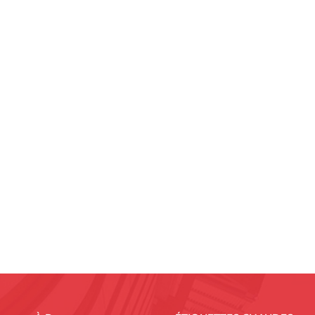
48,3 mm avec une tolérance dimensionnel
spécifiée de 235 N/mm².2. L'utilisati
admissible est un point de départ coura
d'échafaudage sont classés en fonction 
charge uniformément répartie maximale 
chargeCapacité nominale (UDL)Profil de
entretien très léger.Classe 3 (Usage 
(usage intensif)3,00kN/m2Maçonnerie, t
pour la capacité de charge Le calcul d
standard (agissant comme un élément d
flambement d'Euler.La charge critique
d'élasticité de l'acier.I : Deuxième mom
longueur effective (dépendant de la man
Pour tenir compte des variables imprévis
des matériaux, un facteur de sécurité (
pour déterminer la charge de travail s
capacité théorique doit être ajustée aux
compromettre l'intégrité de l'acier :C