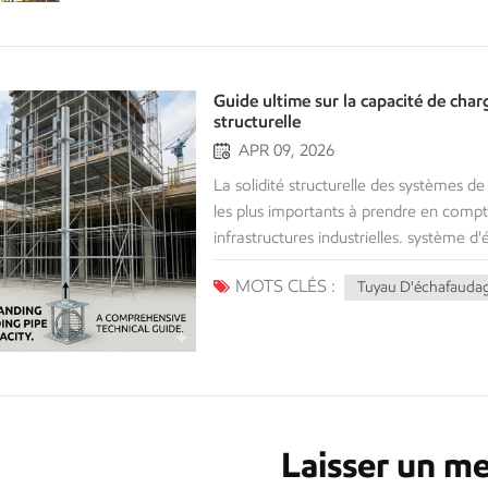
Guide ultime sur la capacité de char
structurelle
APR 09, 2026
La solidité structurelle des systèmes d
les plus importants à prendre en compt
infrastructures industrielles. système 
connaître la taille et la capacité de c
MOTS CLÉS :
Tuyau D'échafauda
maintenir les matériaux en toute sécuri
sûrs, optimiser l'utilisation des matéri
internationales.Ce guide décrit précis
maximal que chaque type/taille de tuya
ainsi que les normes régissant l'utilis
principes fondamentaux de la capacité
d'échafaudage ? La capacité de charge 
Laisser un m
tube d'échafaudage peut supporter ava