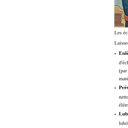
Les éc
Laisse
Enl
d'éc
(par
maté
Prév
nett
élém
Lubr
lubr