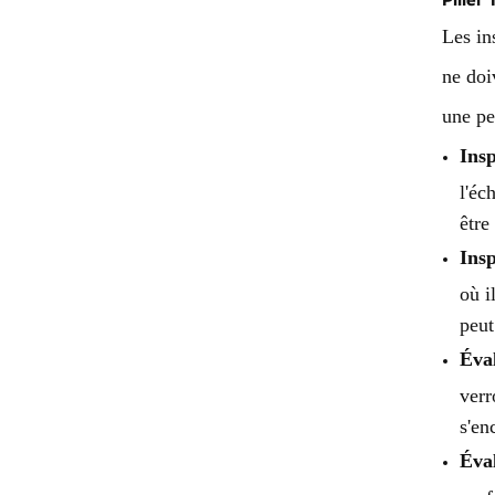
Les in
ne doi
une pe
Insp
l'éc
être
Insp
où i
peut
Éval
verr
s'en
Éval