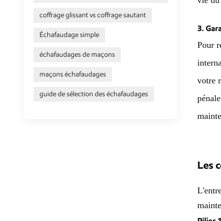
vie du
coffrage glissant vs coffrage sautant
3. Gar
Échafaudage simple
Pour r
échafaudages de maçons
intern
maçons échafaudages
votre 
guide de sélection des échafaudages
pénale
maint
Les 
L'entr
mainte
Pilier 