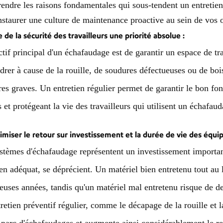
ndre les raisons fondamentales qui sous-tendent un entretien
nstaurer une culture de maintenance proactive au sein de vos 
e de la sécurité des travailleurs une priorité absolue :
ctif principal d'un échafaudage est de garantir un espace de tr
ndrer à cause de la rouille, de soudures défectueuses ou de boi
res graves. Un entretien régulier permet de garantir le bon fo
s et protégeant la vie des travailleurs qui utilisent un échafau
imiser le retour sur investissement et la durée de vie des équ
stèmes d'échafaudage représentent un investissement important. 
ien adéquat, se déprécient. Un matériel bien entretenu tout au
uses années, tandis qu'un matériel mal entretenu risque de de
retien préventif régulier, comme le décapage de la rouille et l