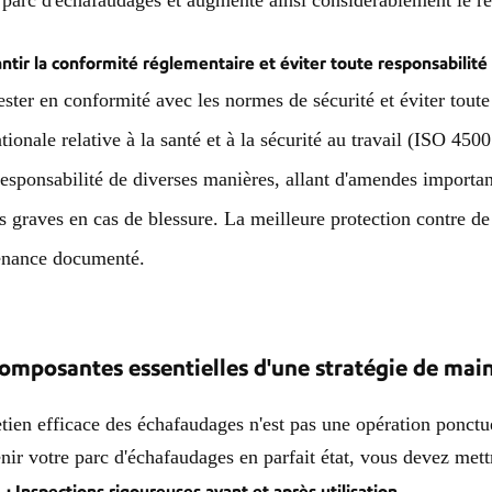
 parc d'échafaudages et augmente ainsi considérablement le re
antir la conformité réglementaire et éviter toute responsabilité
ester en conformité avec les normes de sécurité et éviter tout
ationale relative à la santé et à la sécurité au travail (ISO 45
responsabilité de diverses manières, allant d'amendes important
s graves en cas de blessure. La meilleure protection contre de 
enance documenté.
composantes essentielles d'une stratégie de ma
etien efficace des échafaudages n'est pas une opération ponctue
nir votre parc d'échafaudages en parfait état, vous devez mettr
1 : Inspections rigoureuses avant et après utilisation