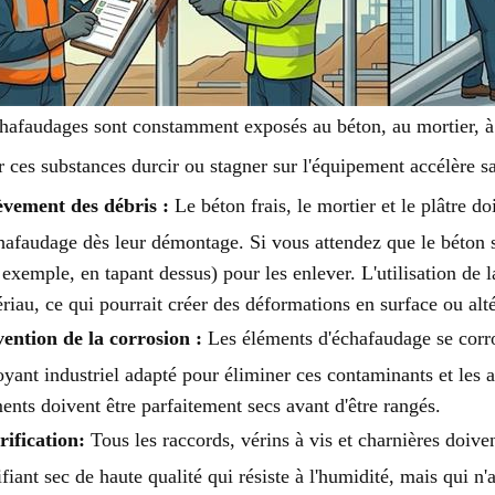
hafaudages sont constamment exposés au béton, au mortier, à l
r ces substances durcir ou stagner sur l'équipement accélère s
èvement des débris :
Le béton frais, le mortier et le plâtre do
hafaudage dès leur démontage. Si vous attendez que le béton s
 exemple, en tapant dessus) pour les enlever. L'utilisation de 
riau, ce qui pourrait créer des déformations en surface ou altér
ention de la corrosion :
Les éléments d'échafaudage se corro
oyant industriel adapté pour éliminer ces contaminants et les 
ents doivent être parfaitement secs avant d'être rangés.
ification:
Tous les raccords, vérins à vis et charnières doive
ifiant sec de haute qualité qui résiste à l'humidité, mais qui n'