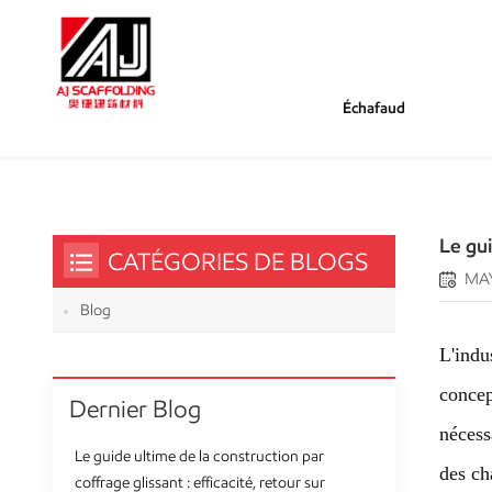
Échafaud
/
/
/
Tu Es Dans :
Le Guide Ultime De L'entretien
Maison
Blog
Le gui
CATÉGORIES DE BLOGS
MAY
Blog
L'indu
concep
Dernier Blog
nécess
Le guide ultime de la construction par
des ch
coffrage glissant : efficacité, retour sur