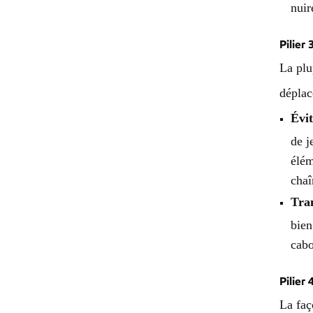
nuir
Pilier
La plu
déplac
Évi
de j
élém
chaî
Tra
bien
cabo
Pilier
La faç