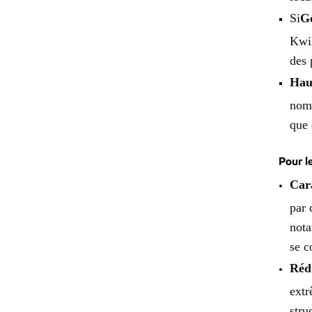
Si
Ge
Kwik
des 
Haut
nomb
que 
Pour l
Cara
par 
nota
se c
Réd
extr
stru