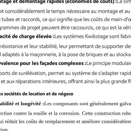
tage et démontage rapides (économies de coûts) :
La sim
it considérablement le temps nécessaire au montage et au
 tubes et raccords, ce qui signifie que les coûts de main-
rammes de projet peuvent être raccourcis, ce qui est la véri
acité de charge élevée :
Les systèmes Kwikstage sont fabriq
 résistance et leur stabilité, leur permettant de supporter de
 adaptés à la maçonnerie, à la pose de briques et au stock
yvalence pour les façades complexes :
Le principe modulair
orts de surélévation, permet au système de s'adapter rapid
, et aux réparations intérieures, offrant ainsi la plus grande 
es sociétés de location et de négoce
bilité et longévité :
Les composants sont généralement galvan
ection contre la rouille et la corrosion. Cette construction ro
ui réduit les coûts de remplacement et améliore considérable
tion.