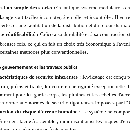
stion simple des stocks :
En tant que système modulaire stan
stage sont faciles à compter, à empiler et à contrôler. Il en r
pertes et une facilitation de la distribution et du retour du maté
e réutilisabilité :
Grâce à sa durabilité et à sa construction 
reuses fois, ce qui en fait un choix très économique à l'aveni
certaines méthodes plus conventionnelles.
e gouvernement et les travaux publics
ctéristiques de sécurité inhérentes :
Kwikstage est conçu po
coin, précis et fiable, lui confère une rigidité exceptionnelle
mment pour les garde-corps, les plinthes et les échelles d'accè
onformer aux normes de sécurité rigoureuses imposées par 
uction du risque d'erreur humaine :
Le système ne comporte
êmement facile à assembler, minimisant ainsi les risques d'err
cture aux spécifications à chaque fois.