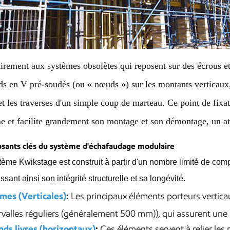
irement aux systèmes obsolètes qui reposent sur des écrous e
ds en V pré-soudés (ou « nœuds ») sur les montants verticaux,
 et les traverses d'un simple coup de marteau. Ce point de fixa
e et facilite grandement son montage et son démontage, un ato
ants clés du système d'échafaudage modulaire
tème Kwikstage est construit à partir d'un nombre limité de com
ssant ainsi son intégrité structurelle et sa longévité.
mes (Verticales)
:
Les principaux éléments porteurs verticau
rvalles réguliers (généralement 500 mm)), qui assurent une 
nds livres (horizontaux)
:
Ces éléments servent à relier les