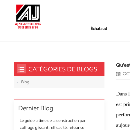
Échafaud
/
/
/
Tu Es Dans :
Qu'est-Ce Qu'un Échafaudage 
Maison
Blog
Qu'es
CATÉGORIES DE BLOGS
OCT
Blog
Dans l
est pr
Dernier Blog
perfor
Le guide ultime de la construction par
aujour
coffrage glissant : efficacité, retour sur