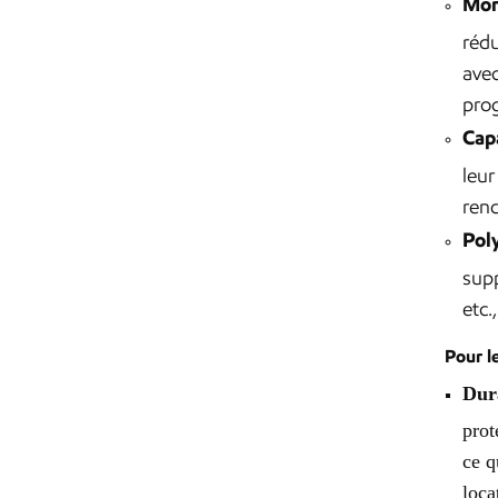
Mon
rédu
avec
prog
Cap
leur
rend
Pol
supp
etc.
Pour l
Dura
prot
ce q
loca