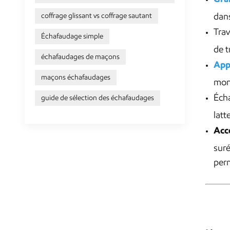
dans
coffrage glissant vs coffrage sautant
Trav
Échafaudage simple
de t
échafaudages de maçons
App
maçons échafaudages
mont
Écha
guide de sélection des échafaudages
latt
Acc
suré
perm