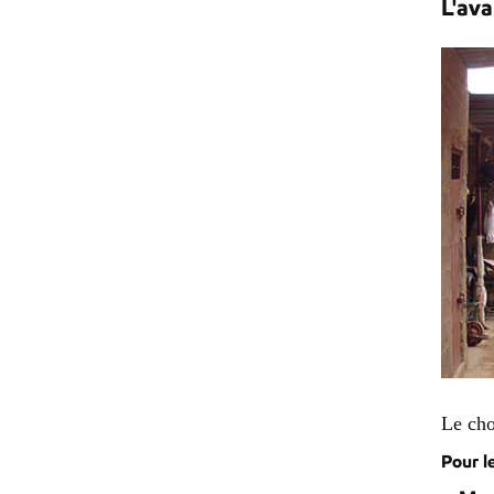
L'av
Le cho
Pour l