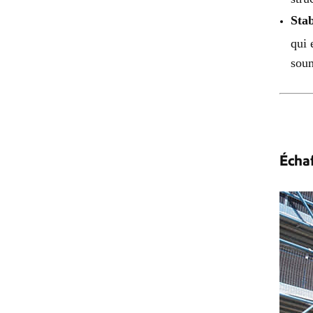
Stab
qui 
soum
Écha