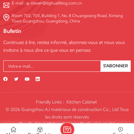
E-mail :
aj-steven@dghualifeng.com.cn
Room 702, 703, Building 1, No. 8 Chuangxiang Road, Xintang
Town Guangzhou, Guangdong, China
Bulletin
Continuez à lire, restez informé, abonnez-vous et nous vous
invitons à nous dire ce que vous en pensez.
S'ABONNER
Friendly Links :
Kitchen Cabinet
© 2026 Guangzhou AJ matériaux de construction Co., Ltd Tous
les droits sont réservés
Plan Du Site
|
XML
|
Politique De Confidentialité
IPv6 RÉSEAU PRIS EN CHARGE