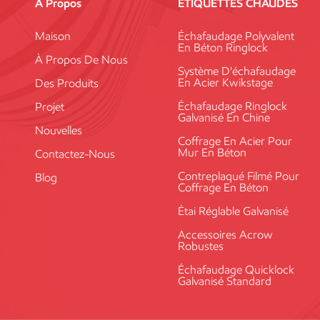
À Propos
ÉTIQUETTES CHAUDES
Maison
Échafaudage Polyvalent
En Béton Ringlock
À Propos De Nous
Système D'échafaudage
En Acier Kwikstage
Des Produits
Échafaudage Ringlock
Projet
Galvanisé En Chine
Nouvelles
Coffrage En Acier Pour
Mur En Béton
Contactez-Nous
Contreplaqué Filmé Pour
Blog
Coffrage En Béton
Étai Réglable Galvanisé
Accessoires Acrow
Robustes
Échafaudage Quicklock
Galvanisé Standard