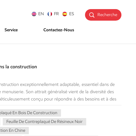
EN
FR
ES
Recherche
Service
Contactez-Nous
ns la construction
struction exceptionnellement adaptable, essentiel dans de
menuiserie. Son attrait généralisé vient de la diversité des
éticuleusement conçu pour répondre à des besoins et à des
ous examinerons les différentes variantes de contreplaqué, leurs
plaqué En Bois De Construction
applications optimales. Types de contreplaqué Contreplaqué
ourantes : Le contreplaqué de résineux est produit à partir de
Feuille De Contreplaqué De Résineux Noir
me le pin, le sapin et le cèdre. Il est largement utilisé dans
tion En Chine
turelles en raison de sa résistance et de sa rentabilité. Les