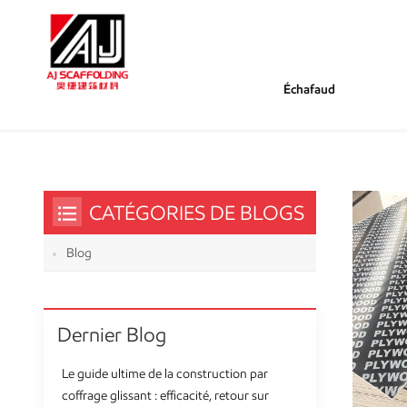
Échafaud
/
/
Tu Es Dans :
Contreplaqué En Béton Traité Au Feu
Maison
CATÉGORIES DE BLOGS
Blog
Dernier Blog
Le guide ultime de la construction par
coffrage glissant : efficacité, retour sur