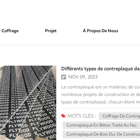
Coffrage
Projet
À Propos De Nous
Différents types de contreplaqué da
NOV 09, 2023
Le contreplaqué est un matériau de con
nombreux projets de construction et de 
types de contreplaqué, chacun étant m
objectifs distincts. Dans cet article, n
MOTS CLÉS :
Coffrage De Contre
caractéristiques inhérentes et leurs 
de résineux Définition et utilisations c
Contreplaqué En Béton Traité Au Feu
bois provenant d’espèces de résineux com
Contreplaqué De Bois Dur De Construc
les applications de construction et struc