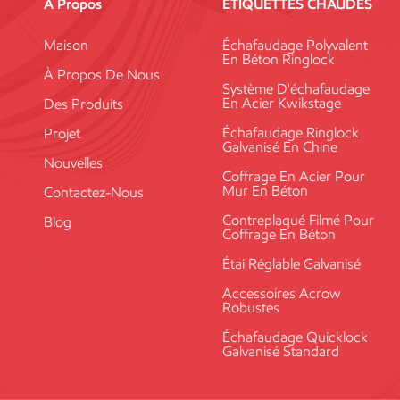
À Propos
ÉTIQUETTES CHAUDES
uniques et incurvées tout en conservan
contreplaqué : Résistance à l'humidité 
Maison
Échafaudage Polyvalent
En Béton Ringlock
ou les zones très humides. Exigences de 
À Propos De Nous
des applications de charges sont attendu
Système D'échafaudage
En Acier Kwikstage
Des Produits
le contreplaqué de bois dur offre cet
de types, offre une solution pour presq
Échafaudage Ringlock
Projet
Galvanisé En Chine
Comprendre les caractéristiques spécifiq
Nouvelles
contreplaqué permet de prendre des déc
Coffrage En Acier Pour
Mur En Béton
votre projet. Que vous ayez besoin de ré
Contactez-Nous
lisse, il existe un type de contrepla
Contreplaqué Filmé Pour
Blog
Coffrage En Béton
les cinq qualités de contreplaqué ? Il y
contreplaqué de la plus basse qualité ?
Étai Réglable Galvanisé
présenter des nœuds visibles, des déf
Accessoires Acrow
de contreplaqué le plus cher ? Le contre
Robustes
finition lisse et poncée qui ne prés
Échafaudage Quicklock
Contre-plaqué --WIKIPÉDIA Comment a-
Galvanisé Standard
- YOUTUBE Quelle est la taille du con