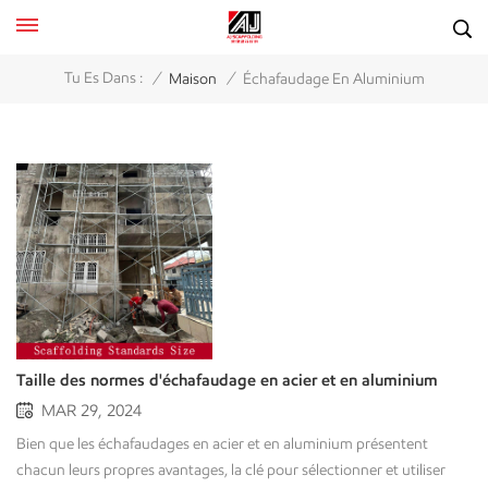
/
/
Tu Es Dans :
Maison
Échafaudage En Aluminium
Taille des normes d'échafaudage en acier et en aluminium
MAR 29, 2024
Bien que les échafaudages en acier et en aluminium présentent chacun leurs propres avantages, la clé pour sélectionner et utiliser correctement l'un ou l'autre type d'échafaudage est de comprendre leurs tailles standard et les normes applicables. Différents pays et régions ont des exigences différentes en matière de règles de sécurité et de dimensions standard des échafaudages. Cet article examinera en profondeur les tailles standard d'échafaudages en acier et en aluminium pour aider les professionnels du bâtiment et de la construction à faire un choix éclairé en fonction des besoins du projet. Avantages et inconvénients des échafaudages en acier Les avantages incluent une résistance élevée, une bonne stabilité et durabilité ; Les inconvénients sont un poids plus lourd et une installation et un démontage relativement compliqués. Avantages et inconvénients des échafaudages en aluminium Les avantages sont un poids léger, une installation et un démontage pratiques et une forte adaptabilité ; Les inconvénients sont une capacité portante relativement faible et un coût élevé. Tailles des normes d'échafaudage en acier (identiques aux échafaudages en aluminium) Dimensions du poteau verticalLongueur: La longueur standard des poteaux verticaux varie généralement de 0,5 mètre à 3 mètres pour s'adapter aux besoins de construction de différentes hauteurs. Dans la construction d’immeubles de grande hauteur, la hauteur requise peut être obtenue en connectant plusieurs poteaux verticaux.Diamètre: le diamètre du poteau est généralement de 48,3 mm et l'épaisseur de la paroi est d'environ 3,2 mm, ce qui est une taille standard, qui peut répondre à la capacité de charge et à la stabilité de la tige horizontale 0,7.8.2. Dimension du poteau Dimensions du poteauLongueur: La longueur du poteau est différente et la longueur utilisée pour la construction est généralement de 0,9 m, 1,2 m, 1,5 m, 1,8 m, etc.Diamètre: Le diamètre est également le même que celui du poteau, qui mesure 48,3 mm de diamètre, ce qui permet de garantir que le poteau est connecté de manière stable au poteau horizontal. 0.7.9 Poteau diagonal Dimension du poteau oblique Dimensions de la tige obliqueLongueur: La longueur de la tige oblique est déterminée par l'angle et la distance nécessaire pour la soutenir. Il n’existe pas de longueur standard et elle est souvent ajustée en fonction de la situation réelle du chantier.Diamètre: le diamètre de la tige oblique est également de 48,3 mm. Spécifications standard communes pour les systèmes d'échafaudageSystème d'échafaudage RinglockSystème d'échafaudage QuicklockSystème d'hélices acro en acierÉchafaudage à cadre de porte et d'échelleSystème d'échafaudage CuplockSystème d'échafaudage KwikstageÉchafaudage RinglockÉtai Acrow en acierÉchafaudage QuicklockÉchafaudage à cadreÉchafaudage Cuplock Spécifications clés des échafaudages dans différents pays Etats-Unis Aux États-Unis, le WAC précise les mesures de conception et de sécurité qui doivent être suivies lors du montage, de la manipulation et du démontage d'une gamme de différents types d'échafaudages, qui sont également mentionnés en ce qui concerne la longueur de leurs semelles ou de leur travail. plates-formes. ROYAUME-UNI. Au Royaume-Uni, les échafaudages sur site dans les travaux de construction sont régis par la norme « Installations de travaux temporaires » (BS EN 12811-1) et par un ensemble de directives pratiques communément respectées appelées TG20, qui traitent des solutions spécifiques à utiliser en relation avec au montage et à l'utilisation des échafaudages. Europe Les pays autres que le Royaume-Uni suivent généralement un ensemble de normes européennes (EN), telles que la EN 12811-1, qui fournit des exigences de performance et de conception générale qui doivent être satisfaites afin de garantir l'utilisation sûre des échafaudages, qui est également reflété par des versions similaires utilisées dans d’autres pays. Australie En Australie, les échafaudages sont réglementés par la série de normes AS/NZS 1576. En particulier, AS/NZS 1576.1:2010 définit les exigences minimales pour la conception, la construction, l'installation et l'utilisation des échafaudages dans le but de mieux contrôler les risques liés aux échafaudages sur les chantiers de construction. Canada La conception et l'utilisation des échafaudages en Chine suivent les normes nationales telles que GB 51210-2016 « Normes d'inspection de sécurité pour la construction de bâtiments », qui fournissent des instructions détaillées sur la conception, l'utilisation et les exigences de sécurité des échafaudages afin de garantir la sécurité de la construction. PrécautionsMalgré l'existence de normes internationales, la conception et l'utilisation d'échafaudages particuliers doivent être conformes aux lois et codes locaux. Les dimensions standard et les spécifications sont sujettes à révision à mesure que de nouvelles technologies émergent et que les normes de sécurité se perfectionnent. Avant d'installer et d'utiliser des échafaudages, la connaissance des normes de sécurité et des procédures opérationnelles applicables doit être connue de tous. Guide de sélection des échafaudages Exigences techniques : Les besoins spécifiques de votre projet peuvent influencer votre choix d’échafaudage. Par exemple, si votre projet est extrêmement résistant et durera plusieurs années, les échafaudages en acier peuvent être la meilleure option. En revanche, si votre projet nécessite des mouvements fréquents de l’échafaudage ou une construction rapide, l’aluminium pourrait être le meilleur choix. Considérations relatives aux coûts : Quel est le budget de votre projet ? Quel type d’échafaudage sera le plus rentable ? Bien que les échafaudages en aluminium aient un coût initial plus élevé, ils sont plus légers et plus rapides à monter, et finissent donc dans de nombreux cas par être l’échafaudage le plus rentable. Facteurs environnementaux: Pensez à l’environnement dans lequel se trouvera votre échafaudage. Si votre chantier de construction est humide ou marin, vous pourriez particulièrement bénéficier de la résistance à la corrosion des échafaudages en aluminium. Sécurité et réglementation : Votre échafaudage est-il entièrement conforme aux normes et réglementations de sécurité locales ? Utilisation principale des échafaudages en acier : Les échafaudages en acier sont des tuyaux et des coupleurs en acier couramment utilisés, le matériau est répandu et le tube en acier a une résistance élevée. Par conséquent, les échafaudages en acier sont généralement utilisés dans les constructions suivantes : Grands travaux publics : tels que la construction du stade, la construction du palais des congrès et des expositions, la construction de grands ponts et de tunnels. Construction d'installations industrielles : qui sont des tuyaux en acier destinés à stabiliser les grandes installations dans la construction d'installations pétrochimiques, électriques, métallurgiques et autres installations industrielles de construction et de maintenance. La construction de centres commerciaux et d'autres installations : les montants ronds sont une grande partie de l'acier de construction reliant les échafaudages en acier. Restauration et protection de bâtiments anciens : Convient pour la structure avec pose de cinq piquets ronds par construction à sens unique Utilisation principale des échafaudages en aluminium L'application principale du matériau d'échafaudage en aluminium : les principaux types de matériaux d'échafaudage en alliage d'aluminium, le matériau, le poids léger, la résistance à la corrosion, les échafaudages en alliage sont généralement rapides à assembler et à démonter, et il existe de nombreux types d'échafaudages à axes utilisés pour la décoration intérieure et extérieure, entretien, nettoyage, etc. Projets de construction temporaires : tels que la scène temporaire, le plateau d'exposition temporaire de l'événement à grande échelle, l'auditorium temporaire, etc. Installation et entretien du panneau d'affichage : il est plus pratique de se déplacer pour construire des équipements à haute ou haute altitude pour soulever les panneaux d'affichage. Le fonctionnement de l'industrie légère : Il s'applique à l'industrie légère et à l'industrie spéciale de nombreux escaliers en alliage d'aluminium au pays et à l'étranger. Les besoins spéciaux sont également disponibles dans les besoins spéciaux. Votre fournisseur d'échafaudages en acier de confiance - AJ Building En tant que fabricant d'échafaudages en acier, nous nous engageons toujours à produire et à offrir des échafaudages sûrs et de haute qualité à l'industrie de la construction. Système d'échafaudage en acier-Notre avantage : Assurance qualité: Nous utilisons de l'acier de haute qualité pour garantir que chaque article respecte ou dépasse les normes de sécurité internationales et présente des performances de sécurité supérieures et une longue durée de vie. Services de personnalisation : Que vous ayez besoin de solutions d'échafaudage standards ou personnalisées, nous avons une solution pour vous. Innovation technologique: Nous avons tiré parti d'une technologie de production avancée et d'une riche expérience de production pour développer des systèmes d'échafaudage offrant une sécurité améliorée et une plus grande efficacité. Assistance complète : De la conception du projet à l’installation, nous proposons une gamme complète de support technique. Et nous proposons également des conseils après-vente pour garantir que les projets fonctionnent sans interruption. Rentable: Achetez à la source sans intermédiaires, ce qui vous permet d'économiser des coûts tout en fournissant les produits les plus rentables. Sachant que chaque projet de construction est unique et nécessite un système de support précis et fiable pour garantir la sécurité et l'efficacité du projet. Nous choisir, c'est choisir un partenaire avec 24 ans d'expérie