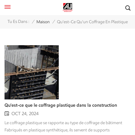
/
/
Tu Es Dans :
Maison
Qu'est-Ce Qu'un Coffrage En Plastique
Qu'est-ce que le coffrage plastique dans la construction
OCT 24, 2024
Le coffrage plastique se rapporte au type de coffrage de bâtiment Fabriqués en plastique synthétique, ils servent de supports temporaires lors du coulage du béton afin d'assurer sa prise optimale. Contrairement aux coffrages en bois et en acier, ce type de coffrage est fabriqué en matériaux synthétiques, notamment en polyéthylène (PE), en polypropylène (PP) et en résine ABS, qui sont légers, durables et respectueux de l'environnement. Il peut être réutilisé dans les projets de construction, réduisant ainsi la production de déchets et le gaspillage de matériaux, et répondant aux exigences du développement durable. Le coffrage plastique possède également une bonne résistance à l'eau et à la rouille, adapté aux environnements humides ou chimiques. Sa surface lisse réduit les défauts du béton, ce qui permet de réduire les travaux de finition ultérieurs.En résumé, les coffrages en plastique sont légers, durables et pérennes dans la construction moderne. Ils sont adaptés aux applications résidentielles, commerciales, de ponts et de construction souterraine, offrant ainsi aux acteurs une option plus efficace et permettant de réduire les coûts de construction à long terme. Classification des coffrages plastiques Il existe de nombreux types de coffrages plastiques, selon les matériaux utilisés et les applications. Le coffrage adapté est donc choisi pour différents projets de construction. La prise en compte de ces classifications permet de prendre des décisions adaptées à chaque utilisation. Les principales classifications de coffrages plastiques sont les suivantes : Classification par matériaux Les coffrages plastiques peuvent être divisés en types suivants en fonction des matériaux utilisés :Polypropylène (PP): Un polymère thermoplastique largement utilisé, connu pour son bon rapport résistance/poids, sa résistance chimique et sa capacité à être moulé.Chlorure de polyvinyle (PVC): Autre plastique courant, le coffrage en PVC est durable, léger et résistant à l'eau et à de nombreux produits chimiques.Polyéthylène haute densité (PEHD): Connu pour sa grande résistance, sa rigidité et son excellente résistance aux produits chimiques et à l'humidité.Acrylonitrile Butadiène Styrène (ABS): Un polymère thermoplastique robuste souvent utilisé pour sa résistance aux chocs et sa rigidité.Polycarbonate (PC): Offre une résistance aux chocs et une transparence élevées, bien que moins courantes pour les coffrages généraux.Plastiques renforcés de fibre de verre (PRF): Ce sont des matériaux composites dans lesquels le plastique est renforcé avec des fibres de verre pour améliorer la résistance, la rigidité et la durabilité. Classification par conception structurelleCoffrage creux en plastique: L'aspect creux du coffrage réduit le poids mort tout en conservant une résistance suffisante. Léger, facile à installer et à démonter, le coffrage creux convient à de nombreux projets de construction.· · Coffrage creux à trous carrés : la conception à trous carrés offre une meilleure stabilité/un meilleur support et convient aux projets de construction nécessitant une résistance légèrement supérieure.· · Coffrage creux à trous ronds : La conception à trous ronds est légère et convient donc aux projets sensibles au poids ainsi qu'à ceux nécessitant une plus grande flexibilité dans les exigences structurelles. Classification par objectifLes coffrages plastiques peuvent également être subdivisés selon l'usage prévu, en fonction des besoins du projet de construction. Ils s'adaptent ainsi à différents types de structures et formes. Parmi ces dernières, on trouve :· · Coffrage plat : Le coffrage plat est flexible et fourni dans la plupart des tailles standard, car il s'écarte des exigences standard pour des applications personnalisées afin de répondre aux exigences spécifiques du projet, la construction de structures plates comme les murs et les sols étant la fonction principale.· · Coffrage d'angle : Conçu pour les murs et les coins de colonnes, le coffrage d'angle offre un support stable pour le béton, permettant d'obtenir des bords et des coins distincts et donc moins de finition des bords après la coulée.· · Coffrage cylindrique : Pour la formation de structures circulaires ou cylindriques, le coffrage cylindrique est utilisé dans les bâtiments cylindriques flexibles, les ponts et les tunnels à des fins d'uniformité et d'attrait esthétique.· · Coffrage de poutres : Le coffrage de poutres est utilisé pour la fabrication de poutres, notamment pour les joints entre planchers et poteaux. Il supporte donc de lourdes charges et exige une résistance et une précision exceptionnelles. Avantages du coffrage en plastique Léger et facile à utiliser : plus léger que l'acier et le bois, le coffrage en plastique améliore l'efficacité de la construction, en particulier dans les immeubles de grande hauteur ou les sites difficiles.Taux de réutilisation élevé : les coffrages en plastique durables peuvent être réutilisés dans plusieurs projets, réduisant ainsi les coûts de remplacement des matériaux et les déchets.Étanche et anticorrosion : avec une excellente résistance à l'humidité et aux produits chimiques, le coffrage en plastique fonctionne de manière fiable dans les environnements difficiles.Forte protection de l’environnement : Étant recyclables, les coffrages en plastique répondent aux normes de construction écologique et minimisent l’impact environnemental.Surface lisse : La surface lisse réduit les défauts du béton, améliorant la qualité et l'esthétique de la structure finale tout en réduisant les travaux de finition.Bonne résistance aux intempéries : Il résiste à divers climats, résistant à la déformation et aux fissures dues aux changements de température.Installation facile : la conception modulaire permet un montage et un démontage rapides, économisant du temps de travail et réduisant les délais de construction sans découpe supplémentaire. Inconvénients du coffrage en plastique Coût initial : Comparé au coffrage en bois, le coffrage en plastique nécessite un investissement initial relativement plus élevé et entraîne des contraintes budgétaires, en particulier sur les petits projets de construction, bien que cela puisse être compensé sur une longue période en réutilisant le coffrage.Limitations de résistance : Le plastique est un matériau compétent qui peut ne pas supporter des charges extrêmes aussi efficacement que l'acier pour les projets à forte charge, ce qui le rend moins adapté et rend la construction dans de tels cas plus risquée.Sensibilité à la température : les produits en plastique peuvent se déformer à des températures plus élevées ou devenir cassants à des températures plus basses ; il faut donc faire preuve de prudence dans les conditions climatiques extrêmes.Inadapté au béton à haute température : Étant donné que les températures de coulage élevées rendent le coffrage inutilisable en provoquant des dommages ou des déformations, la chaleur pendant l'étape de bétonnage limite son utilité.Facteurs d'installation : Bien que généralement facile à installer, certains cas nécessitent des outils spécifiques ou une assistance technique. Une équipe inexpérimentée peut rencontrer des problèmes d'installation, entraînant des problèmes de qualité. Applications courantes des coffrages en plastique Grâce à leurs qualités, les coffrages plastiques trouvent de nombreuses applications dans des domaines tels que la construction et l'ingénierie. Parmi les applications possibles, on peut citer : immeubles de grande hauteurConstruction de pontsIngénierie souterrainePlancher et fondationStructure spécialeUsines et entrepôtsIngénierie municipaleComposants préfabriqués Comment choisir le bon coffrage en plastique Parmi les différents produits de coffrage plastique, il est crucial, lors des travaux de construction, de choisir le coffrage adapté au bon déroulement du projet. Voici quelques facteurs et processus pouvant aider à déterminer le coffrage plastique le plus adapté : Évaluer les besoins du projet : Déterminer le type de projet, ainsi que sa résistance structurelle et sa capacité de charge, pour finalement sélectionner le coffrage plastique approprié.Matériau : Confirmer la capacité du matériau plastique à résister à l'eau et à la corrosion, ainsi que son adaptabilité aux conditions de température attendues.Budget et coûts : évaluez l’investissement initial par rapport au budget et comparez les économies globales qui en découlent grâce à une utilisation à long terme.Choix du fournisseur : Optez pour un fournisseur qui aura acquis une réputation de produit de qualité et de service après-vente fiable.Comprendre certaines normes de l’industrie : Le coffrage proposé est tel que le respect de ces normes industrielles locales réduit les risques liés aux travaux de construction.Conseils professionnels : Engagez un ingénieur en construction ou un consultant qui peut vous donner les conseils les plus qualifiés. Tendances du marché des coffrages en plastique Structures durables : La structure en vinyle est privilégiée pour la construction durable sur une base de recyclage.Progrès technologiques : Le développement de la production a augmenté la résistance et la durabilité des coffrages en plastique.Croissance de la demande : L’urbanisation entraîne une demande de coffrages en plastique avec des investissements accrus dans les infrastructures.Applications plus larges : les coffrages en plastique trouvent désormais une application dans la construction de ponts et de composants préfabriqués.Tendances intelligentes et numériques : la numérisation améliore l’efficacité des processus de conception et de gestion des coffrages.Sensibilisation accrue des clients : les clients préfèrent les coffrages en plastique en raison de leur durabilité et de leur rentabilité. En conclusion Les coffrages plastiques étant l'un des matériaux les plus importants de la construction moderne, ils sont progressivement devenus un choix évident en raison de leur légèreté,