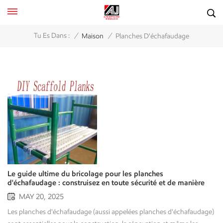
/
/
Tu Es Dans :
Maison
Planches D'échafaudage
Le guide ultime du bricolage pour les planches
d'échafaudage : construisez en toute sécurité et de manière
créative
MAY 20, 2025
Les planches d'échafaudage (aussi appelées planches d'échafaudage) sont essentielles pour la construction, la rénovation et même les projets de bricolage créatifs. Que vous construisiez une plateforme d'échafaudage temporaire ou que vous transformiez de vieilles planches d'échafaudage en meubles, ce guide vous permettra d'acquérir de nombreuses connaissances sur les projets de bricolage avec des planches d'échafaudage. Que sont les planches d’échafaudage ? Les planches d'échafaudage sont des planches plates en bois, en métal ou en matériaux composites, conçues comme plateformes de travail sur les échafaudages. Elles sont destinées à soutenir les travailleurs et le matériel en offrant une surface stable et plane lors des travaux nécessitant une certaine hauteur pour la construction, la réparation ou l'entretien. Types de planches d'échafaudage Planches d'échafaudage en bois -Traditionnellement fabriqué à partir de bois dur massif (par exemple, épicéa, pin ou sapin). -Doit répondre à une norme de résistance et de durabilité (par exemple OSHA ou EN 12811). -Devient progressivement obsolète en raison des risques d'éclatement, de déformation et de pourriture. Planches en acier ou en aluminium -Léger, durable et incombustible. -Souvent fourni avec un échafaudage système (par exemple, ringlock, cuplock). -Non poreux et résistant à l'humidité, aux insectes et à l'usure. Planches d'échafaudage composites (fibre de verre ou plastique) -Idéal pour les projets électriques puisque les matériaux composites sont naturellement non conducteurs. -Résistant aux produits chimiques, aux rayons UV et aux conditions météorologiques extrêmes. -Plus léger que l'acier, mais plus cher. Normes de sécurité primaires -OSHA (USA) : Les planches d'échafaudage doivent supporter au moins quatre fois leur charge prévue. -EN 12811 (Union européenne) : Définit les limites de résistance, de déflexion, de résistance au glissement, etc. -ANSI/ASSE A10.8 : Matériaux des planches d'échafaudage, inspection et définitions de la capacité de charge. Choisir les bonnes planches d'échafaudage pour les projets de bricolage La sélection des bonnes planches d’échafaudage garantira la sécurité, la stabilité et la productivité lors de la réalisation d’un projet de construction. 1. Identifiez tous vos besoinsType de projet : Travaux légers (peinture, nettoyage de vos gouttières) ou lourds (travaux de construction ou de maçonnerie).Hauteur et portée : À quelle hauteur travaillerez-vous ? Aurez-vous besoin de longues planches pour atteindre la zone étudiée ?Fréquence d'utilisation : S'agira-t-il d'un travail ponctuel ou souhaitez-vous réutiliser les planches d'échafaudage pour d'autres projets ? 2. Types de planches d'échafaudage pour le bricoleurPlanches de bois (économiques) Elles sont peu coûteuses et se trouvent partout (bois durs comme l'épicéa et le pin). Légères, elles se découpent facilement aux dimensions souhaitées pour la planification. Elles peuvent se déformer, se fissurer ou pourrir. Vérifiez régulièrement vos planches pour détecter les échardes et vérifier leur intégrité structurelle. Planches en aluminium ou en acier (utilisation à long terme)Ils sont solides, durables et résistent aux intempéries. Ils ne se plient pas et ne se fendillent pas comme le bois. Cependant, ils coûtent plus cher, sont plus lourds que le bois (mais plus légers que l'acier) et conviennent aux bricoleurs ou aux travaux plus lourds (par exemple, toiture, bardage). Planches composites/fibre de verre (travaux spécialisés)Les panneaux composites/fibre de verre sont utilisés pour les travaux électriques. Ils résistent aux produits chimiques, à l'humidité et aux rayons UV. Cependant, ils sont généralement coûteux. Consultez les prix et les spécifications car, selon vos besoins, ils peuvent être plus lourds que le bois et plus légers que l'acier. Ils sont généralement acceptables pour les travaux à proximité de lignes électriques ou en cas d'intempéries. Conseils de sécurité pour travailler avec des planches d'échafaudage Insistez sur la vérification des dommages avant utilisation.N’oubliez pas la capacité de charge – Assurez-vous que les planches peuvent supporter votre poids + vos outils/matériaux (l’OSHA suggère 4 fois la charge prévue).Attention aux surplombs – Les planches doivent dépasser d’au moins 6 pouces de vos supports, mais pas trop.Vérifiez avant utilisation – Recherchez les fissures, les courbures et la pourriture (cela semble étrange, mais surtout avec du bois).Vérifiez que tout ce qui soutient la planche est bon – N’utilisez jamais d’objets instables (comme des chaises ou des tables) comme bases d’échafaudage.Fixez la planche – Cela signifie que vous devez l’attacher ou utiliser des crochets d’échafaudage ou quelque chose pour l’empêcher de bouger.Fixez-le correctement avec des pinces/supports si vous construisez une plate-forme temporaire.Portez toujours des gants et des lunettes de sécurité lors de la coupe ou du ponçage. Projets créatifs de planches d'échafaudage à faire soi-même 1. Étagères en planches d'échafaudageMatériaux - 1 ou 2 planches d'échafaudage, supports, visProcessus - Poncer et teindre les planches d'échafaudage. - Fixer les supports au mur. - Fixez les planches aux supports pour créer une étagère rustique. 2. Table basse en planches d'échafaudageMatériaux - 4 planches d'échafaudage, pieds en épingle à cheveux, colle à boisProcessus - Collez les planches ensemble par paires, côte à côte. - Poncer pour lisser et appliquer le vernis. - Fixez les pieds en métal pour un style industriel. 3. Terrasse de jardin en planches d'échafaudageMatériaux - Un certain nombre de planches d'échafaudage, de solives, de vis. Processus - Solives comme base. - Visser les planches sur les planches en laissant de petits espaces pour le drainage. - Traiter avec un produit de préservation du bois extérieur. 4. Établi en planches d'échafaudageMatériaux - 2 ou 3 planches d'échafaudage, 2 ou plusieurs chevalets ou un cadre métallique.Processus - Si vous utilisez des chevalets, fixez les planches d'échafaudage sur les chevalets pour créer un établi temporaire. - Fixez un étau ou des crochets pour suspendre les outils. Entretien et traitement des planches d'échafaudage Quel que soit le type de planches d'échafaudage que vous utilisez (bois, métal ou composite), un bon entretien est essentiel pour garantir sécurité, longévité et performance. Voici quelques conseils pour entretenir vos planches d'échafaudage. 1. Planches d'échafaudage en bois Considérations relatives à la maintenanceInspections régulières - recherchez :Fissures, fentes ou déformationsPourriture, moisissure ou dommages causés par les insectesNœuds lâches ou échardes NettoyageBalayer la saleté et les débris.Lavage à la main avec du savon doux + eau (ne pas utiliser de nettoyeur haute pression, cela pourrait endommager le bois). SéchageConservez-les dans un endroit sec et aéré, c'est indispensable pour éviter l'humidité. Traitement et protection� Huilage/Scellement (pour prolonger la durée de vie du bois)Une fois par an, appliquez de l'huile de lin ou un produit de préservation du bois.Ne peignez pas les planches de l'échafaudage. La peinture peut masquer les dommages structurels.� Fongicide et insectifugeUtilisez des solutions de borate pour les protéger de la pourriture et des termites.� Protection des bordsUtilisez des sangles métalliques pour renforcer les extrémités afin d'éviter les fissures. ⚠ Quand faut-il retirer les planches de bois ?-Lorsque les fissures sont plus profondes que ¼ de pouce.-Lorsqu'une flexion ou un affaissement se produit sous une charge légère. 2. Planches d'échafaudage en aluminium/acier Suggestions d'entretienInspectez les dommages – Recherchez :-Bosses, courbures et/ou corrosion-Rivets et/ou soudures desserrés Nettoyage-Essuyer avec un chiffon humide.-Utilisez une brosse métallique + un convertisseur de rouille pour éliminer la rouille. Lubrification-Utiliser un spray silicone sur les pièces mobiles (si elles sont réglables). Prévenir la rouille-Planches galvanisées ou revêtues de poudre - Meilleur choix pour une utilisation prolongée.-Peinture de retouche - Utilisez un émail antirouille sur les rayures. ⚠ Quand faut-il retirer les planches métalliques ?La corrosion affecte l’intégrité structurelle.Si un coude crée un profil concave ou convexe, cela affecte la planéité (risque de danger). 3. Planches composites/fibre de verreConseils d'entretienNettoyageLaver à l'eau et au savon + brosse douceN'UTILISEZ PAS DE PRODUITS CHIMIQUES AGRESSIFS (peuvent dégrader la résine) InspectionVérifiez le délaminage, les fissures et les dommages causés par les UV. Protection UVRevêtements ignifuges UV - aident à prolonger la durée de vie de vos planches dans les climats ensoleillés. Quand faut-il retirer les planches composites ?-Si des fissures ou des fentes profondes se développent.-Si la flexibilité commence à augmenter (c'est un signe que le matériau est peut-être fatigué). Conseils généraux de stockage- Conserver à plat - des déformations (bois) ou des courbures (métal) peuvent se produire.- Stocker hors du sol - de l'humidité/de la rouille peuvent se développer.-Couverture - utilisez des bâches pour le stockage extérieur. Rappels de sécurité-N'utilisez jamais de planches endommagées - Même de très petites fissures peuvent échouer lorsqu'elles sont chargées.-Suivez toujours les instructions du fabricant - limitations de poids et conditions d'utilisation.-Étiquetez vos planches - Gardez des notes sur les dates d'inspection, les réparations, etc. Conclusion Les planches d'échafaudage sont incroyablement polyvalentes pour les projets d'échafaudage DIY. Que vous recycliez de vieilles planches d'échafaudage ou construisiez une plateforme de travail robuste, privilégiez toujours la sécurité et un traitement approprié.Vous souhaitez acheter des marches d'échafaudage pour votre projet, vous pouvez contacter Bâtiment AJNous vous fournirons des devis et des s