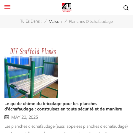
/
/
Tu Es Dans :
Maison
Planches D'échafaudage
Le guide ultime du bricolage pour les planches
d'échafaudage : construisez en toute sécurité et de manière
créative
MAY 20, 2025
Les planches d'échafaudage (aussi appelées planches d'échafaudage) sont essentielles pour la construction, la rénovation et même les projets de bricolage créatifs. Que vous construisiez une plateforme d'échafaudage temporaire ou que vous transformiez de vieilles planches d'échafaudage en meubles, ce guide vous permettra d'acquérir de nombreuses connaissances sur les projets de bricolage avec des planches d'échafaudage. Que sont les planches d’échafaudage ? Les planches d'échafaudage sont des planches plates en bois, en métal ou en matériaux composites, conçues comme plateformes de travail sur les échafaudages. Elles sont destinées à soutenir les travailleurs et le matériel en offrant une surface stable et plane lors des travaux nécessitant une certaine hauteur pour la construction, la réparation ou l'entretien. Types de planches d'échafaudage Planches d'échafaudage en bois -Traditionnellement fabriqué à partir de bois dur massif (par exemple, épicéa, pin ou sapin). -Doit répondre à une norme de résistance et de durabilité (par exemple OSHA ou EN 12811). -Devient progressivement obsolète en raison des risques d'éclatement, de déformation et de pourriture. Planches en acier ou en aluminium -Léger, durable et incombustible. -Souvent fourni avec un échafaudage système (par exemple, ringlock, cuplock). -Non poreux et résistant à l'humidité, aux insectes et à l'usure. Planches d'échafaudage composites (fibre de verre ou plastique) -Idéal pour les projets électriques puisque les matériaux composites sont naturellement non conducteurs. -Résistant aux produits chimiques, aux rayons UV et aux conditions météorologiques extrêmes. -Plus léger que l'acier, mais plus cher. Normes de sécurité primaires -OSHA (USA) : Les planches d'échafaudage doivent supporter au moins quatre fois leur charge prévue. -EN 12811 (Union européenne) : Définit les limites de résistance, de déflexion, de résistance au glissement, etc. -ANSI/ASSE A10.8 : Matériaux des planches d'échafaudage, inspection et définitions de la capacité de charge. Choisir les bonnes planches d'échafaudage pour les projets de bricolage La sélection des bonnes planches d’échafaudage garantira la sécurité, la stabilité et la productivité lors de la réalisation d’un projet de construction. 1. Identifiez tous vos besoinsType de projet : Travaux légers (peinture, nettoyage de vos gouttières) ou lourds (travaux de construction ou de maçonnerie).Hauteur et portée : À quelle hauteur travaillerez-vous ? Aurez-vous besoin de longues planches pour atteindre la zone étudiée ?Fréquence d'utilisation : S'agira-t-il d'un travail ponctuel ou souhaitez-vous réutiliser les planches d'échafaudage pour d'autres projets ? 2. Types de planches d'échafaudage pour le bricoleurPlanches de bois (économiques) Elles sont peu coûteuses et se trouvent partout (bois durs comme l'épicéa et le pin). Légères, elles se découpent facilement aux dimensions souhaitées pour la planification. Elles peuvent se déformer, se fissurer ou pourrir. Vérifiez régulièrement vos planches pour détecter les échardes et vérifier leur intégrité structurelle. Planches en aluminium ou en acier (utilisation à long terme)Ils sont solides, durables et résistent aux intempéries. Ils ne se plient pas et ne se fendillent pas comme le bois. Cependant, ils coûtent plus cher, sont plus lourds que le bois (mais plus légers que l'acier) et conviennent aux bricoleurs ou aux travaux plus lourds (par exemple, toiture, bardage). Planches composites/fibre de verre (travaux spécialisés)Les panneaux composites/fibre de verre sont utilisés pour les travaux électriques. Ils résistent aux produits chimiques, à l'humidité et aux rayons UV. Cependant, ils sont généralement coûteux. Consultez les prix et les spécifications car, selon vos besoins, ils peuvent être plus lourds que le bois et plus légers que l'acier. Ils sont généralement acceptables pour les travaux à proximité de lignes électriques ou en cas d'intempéries. Conseils de sécurité pour travailler avec des planches d'échafaudage Insistez sur la vérification des dommages avant utilisation.N’oubliez pas la capacité de charge – Assurez-vous que les planches peuvent supporter votre poids + vos outils/matériaux (l’OSHA suggère 4 fois la charge prévue).Attention aux surplombs – Les planches doivent dépasser d’au moins 6 pouces de vos supports, mais pas trop.Vérifiez avant utilisation – Recherchez les fissures, les courbures et la pourriture (cela semble étrange, mais surtout avec du bois).Vérifiez que tout ce qui soutient la planche est bon – N’utilisez jamais d’objets instables (comme des chaises ou des tables) comme bases d’échafaudage.Fixez la planche – Cela signifie que vous devez l’attacher ou utiliser des crochets d’échafaudage ou quelque chose pour l’empêcher de bouger.Fixez-le correctement avec des pinces/supports si vous construisez une plate-forme temporaire.Portez toujours des gants et des lunettes de sécurité lors de la coupe ou du ponçage. Projets créatifs de planches d'échafaudage à faire soi-même 1. Étagères en planches d'échafaudageMatériaux - 1 ou 2 planches d'échafaudage, supports, visProcessus - Poncer et teindre les planches d'échafaudage. - Fixer les supports au mur. - Fixez les planches aux supports pour créer une étagère rustique. 2. Table basse en planches d'échafaudageMatériaux - 4 planches d'échafaudage, pieds en épingle à cheveux, colle à boisProcessus - Collez les planches ensemble par paires, côte à côte. - Poncer pour lisser et appliquer le vernis. - Fixez les pieds en métal pour un style industriel. 3. Terrasse de jardin en planches d'échafaudageMatériaux - Un certain nombre de planches d'échafaudage, de solives, de vis. Processus - Solives comme base. - Visser les planches sur les planches en laissant de petits espaces pour le drainage. - Traiter avec un produit de préservation du bois extérieur. 4. Établi en planches d'échafaudageMatériaux - 2 ou 3 planches d'échafaudage, 2 ou plusieurs chevalets ou un cadre métallique.Processus - Si vous utilisez des chevalets, fixez les planches d'échafaudage sur les chevalets pour créer un établi temporaire. - Fixez un étau ou des crochets pour suspendre les outils. Entretien et traitement des planches d'échafaudage Quel que soit le type de planches d'échafaudage que vous utilisez (bois, métal ou composite), un bon entretien est essentiel pour garantir sécurité, longévité et performance. Voici quelques conseils pour entretenir vos planches d'échafaudage. 1. Planches d'échafaudage en bois Considérations relatives à la maintenanceInspections régulières - recherchez :Fissures, fentes ou déformationsPourriture, moisissure ou dommages causés par les insectesNœuds lâches ou échardes NettoyageBalayer la saleté et les débris.Lavage à la main avec du savon doux + eau (ne pas utiliser de nettoyeur haute pression, cela pourrait endommager le bois). SéchageConservez-les dans un endroit sec et aéré, c'est indispensable pour éviter l'humidité. Traitement et protection� Huilage/Scellement (pour prolonger la durée de vie du bois)Une fois par an, appliquez de l'huile de lin ou un produit de préservation du bois.Ne peignez pas les planches de l'échafaudage. La peinture peut masquer les dommages structurels.� Fongicide et insectifugeUtilisez des solutions de borate pour les protéger de la pourriture et des termites.� Protection des bordsUtilisez des sangles métalliques pour renforcer les extrémités afin d'éviter les fissures. ⚠ Quand faut-il retirer les planches de bois ?-Lorsque les fissures sont plus profondes que ¼ de pouce.-Lorsqu'une flexion ou un affaissement se produit sous une charge légère. 2. Planches d'échafaudage en aluminium/acier Suggestions d'entretienInspectez les dommages – Recherchez :-Bosses, courbures et/ou corrosion-Rivets et/ou soudures desserrés Nettoyage-Essuyer avec un chiffon humide.-Utilisez une brosse métallique + un convertisseur de rouille pour éliminer la rouille. Lubrification-Utiliser un spray silicone sur les pièces mobiles (si elles sont réglables). Prévenir la rouille-Planches galvanisées ou revêtues de poudre - Meilleur choix pour une utilisation prolongée.-Peinture de retouche - Utilisez un émail antirouille sur les rayures. ⚠ Quand faut-il retirer les planches métalliques ?La corrosion affecte l’intégrité structurelle.Si un coude crée un profil concave ou convexe, cela affecte la planéité (risque de danger). 3. Planches composites/fibre de verreConseils d'entretienNettoyageLaver à l'eau et au savon + brosse douceN'UTILISEZ PAS DE PRODUITS CHIMIQUES AGRESSIFS (peuvent dégrader la résine) InspectionVérifiez le délaminage, les fissures et les dommages causés par les UV. Protection UVRevêtements ignifuges UV - aident à prolonger la durée de vie de vos planches dans les climats ensoleillés. Quand faut-il retirer les planches composites ?-Si des fissures ou des fentes profondes se développent.-Si la flexibilité commence à augmenter (c'est un signe que le matériau est peut-être fatigué). Conseils généraux de stockage- Conserver à plat - des déformations (bois) ou des courbures (métal) peuvent se produire.- Stocker hors du sol - de l'humidité/de la rouille peuvent se développer.-Couverture - utilisez des bâches pour le stockage extérieur. Rappels de sécurité-N'utilisez jamais de planches endommagées - Même de très petites fissures peuvent échouer lorsqu'elles sont chargées.-Suivez toujours les instructions du fabricant - limitations de poids et conditions d'utilisation.-Étiquetez vos planches - Gardez des notes sur les dates d'inspection, les réparations, etc. Conclusion Les planches d'échafaudage sont incroyablement polyvalentes pour les projets d'échafaudage DIY. Que vous recycliez de vieilles planches d'échafaudage ou construisiez une plateforme de travail robuste, privilégiez toujours la sécurité et un traitement approprié.Vous souhaitez acheter des marches d'échafaudage pour votre projet, vous pouvez contacter Bâtiment AJNous vous fournirons des devis et des s