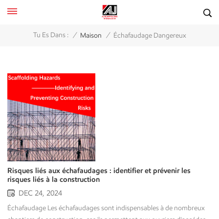
/
/
Tu Es Dans :
Maison
Échafaudage Dangereux
Risques liés aux échafaudages : identifier et prévenir les
risques liés à la construction
DEC 24, 2024
Échafaudage Les échafaudages sont indispensables à de nombreux chantiers de construction, car ils permettent aux ouvriers d'accéder aux zones actuellement inaccessibles. Cela dit, en quoi sont-ils dangereux ? Ils sont certes bénéfiques pour la sécurité et l'efficacité sur le chantier, mais ils peuvent représenter des dangers pour les ouvriers s'ils sont mal utilisés ou mal entretenus. Grâce à cette connaissance des dangers liés à l'environnement de construction, des précautions peuvent réduire considérablement les risques d'accidents et de blessures. Les chutes de hauteur constituent la grande majorité des accidents d'échafaudage Les chutes sont la principale cause de décès sur les chantiers de construction. Les échafaudages constituent une source majeure de ce risque. Ces chutes peuvent survenir pour les raisons suivantes :Garde-corps manquants ou inadéquats : la lisse supérieure, la lisse médiane et les plinthes sont essentielles pour empêcher les travailleurs de tomber de la plate-forme.Absence de systèmes antichute personnels : lorsque les plates-formes ne sont pas entièrement recouvertes de planches ou que les garde-corps ne sont pas réalisables, les travailleurs doivent utiliser des systèmes antichute personnels (PFAS).Plateformes instables ou incomplètes : des espaces dans les planches, des plates-formes surchargées ou des planches qui bougent peuvent entraîner des trébuchements et des chutes. Mesures préventives:Assurez-vous que les garde-corps, les garde-corps intermédiaires et les planches de protection sont toujours fixés et qu'un système de protection contre les chutes existe.Assurez-vous que l'échafaudage repose sur une surface solide et plane. Utilisez des plaques de base ou des lisses de fondation pour sécuriser l'échafaudage en cas de besoin.Les travailleurs sont formés à l’utilisation des échafaudages et aux mesures de protection contre les chutes, ainsi qu’aux inspections de sécurité et à la supervision appropriées et régulières. Risque de défaillance structurelle : effondrement d'un échafaudage L'effondrement total ou partiel d'un échafaudage est un scénario cauchemardesque. Il peut être causé par :Montage ou démontage incorrect : Le non-respect des instructions du fabricant ou des plans de conception spécifiques du projet peut compromettre la stabilité de l'échafaudage.Fondations inadéquates : L'échafaudage doit être érigé sur une base stable et plane. Un sol meuble, des débris ou l'absence de plaques de base peuvent entraîner un effondrement.Surcharge : Dépasser la charge maximale prévue peut exercer une pression immense sur la structure, provoquant son flambage ou sa défaillance.Dommages aux composants : les cadres, attaches ou supports endommagés peuvent affaiblir l’ensemble du système. Mesures préventives:Suivez les spécifications du fabricant et obéissez à toutes les règles et réglementations concernant le montage de l'échafaudage.Vérifiez l'échafaudage avant chaque quart de travail et retirez les pièces cassées ou usées. Portez une attention particulière aux connexions, aux joints et aux supports.Évitez de surcharger l'échafaudage. La capacité de charge de l'échafaudage doit être indiquée et clairement respectée. Chute d'objets : dangers liés aux outils et aux matériaux Le fait de ne pas fixer les outils, les matériaux ou les débris, ou de disposer d'un échafaudage incohérent avec des objets inutiles, expose les personnes situées en dessous au risque de blessures causées par la chute de matériaux de l'échafaudage sur elles. Mesures préventives:Les outils, l’équipement et le matériel doivent rester sécurisés à tout moment lorsqu’ils ne sont pas utilisés.Des attaches ou des longes pour outils doivent être utilisées pour éviter de faire tomber l'équipement. Des filets ou des plateformes de récupération peuvent être installés sous l'échafaudage afin de récupérer les objets qui tombent.L'EPI pour les travailleurs au sol comprendra des casques de sécurité. Utilisation inappropriée des échafaudages : manque de formation et de sensibilisation Les ouvriers non qualifiés et non instruits, avec peu ou pas de formation en échafaudage, passent à l'étape suivante en utilisant abusivement les échafaudages sur le chantier, créant toutes sortes de situations dangereuses, allant d'un assemblage incorrect, en passant par des violations du protocole de sécurité et en ignorant complètement l'équipement de sécurité approprié des échafaudages. Mesures préventives：Prendre des dispositions pour fournir une formation adéquate à tout le personnel impliqué dans le montage, le déplacement ou l'utilisation d'échafaudages sur l'utilisation sûre de la construction d'échafaudages, la sensibilisation aux dangers potentiels et l'utilisation correcte de la protection contre les chutes.Aidez à vous assurer que les travailleurs sont informés avant de commencer le travail des pratiques d'échafaudage sécuritaires et de la sensibilisation aux dangers grâce à des séances d'information sur la sécurité et à des formations de recyclage. Mauvais entretien des échafaudages : usure au fil du temps L'exposition à des éléments ouverts, l'utilisation ou un accident physique peuvent entraîner des dommages. L'intégrité d'un échafaudage se détériore inévitablement si l'entretien régulier est négligé, ce qui peut entraîner un accident. Mesures préventives: Inspectez régulièrement l'échafaudage, notamment l'état des planches, des poteaux, des coupleurs et des supports. Toute pièce endommagée doit être remplacée immédiatement. En cas de conditions météorologiques extrêmes et soudaines, les échafaudages qui auraient dû être utilisés à l'extérieur doivent être nettoyés et inspectés correctement après les intempéries afin de garantir qu'ils sont toujours utilisables. Accès inadéquat aux échafaudages : risques d'escalade Les travailleurs de l'éducation physique qui montent sur des échafaudages ou se rendent aux étages respectifs sans accès entraîneront des chutes et des blessures. Mesures préventives:L'employeur doit fournir des moyens sûrs et désignés permettant aux travailleurs d'accéder aux différents niveaux de l'échafaudage, comme des échelles ou des escaliers.Les cadres ou les tuyaux d'échafaudage ne doivent pas être utilisés pour l'escalade par les travailleurs, à moins qu'ils ne soient spécifiquement conçus pour assurer un accès sûr. Risques électriques : contact avec les fils Les échafaudages installés à proximité de fils électriques présentent un risque électrique mortel. Un échafaudage construit trop près de fils électriques ou un manque de sensibilisation à la sécurité électrique peuvent amener les travailleurs, par ignorance, à entrer en contact avec les fils et à subir des décharges électriques. Mesures préventives:Étendez l'échafaudage à une distance sûre et considérable des câbles aériens ; normalement à au moins 10 pieds des câbles.Utilisez des outils isolés et portez des gants appropriés lorsque vous travaillez à proximité de risques électriques.Évitez d'utiliser des échafaudages métalliques à proximité de fils électriques. En cas d'utilisation d'échafaudages métalliques, il est recommandé d'utiliser d'autres matériaux non conducteurs ou de garantir une mise à la terre adéquate.Former les travailleurs à la sécurité électrique, leur permettant de reconnaître et d’éviter les dangers en toute sécurité. Risques liés aux conditions météorologiques La pluie, la neige ou le verglas augmentent les risques de glissade et de chute. Les vents violents peuvent rendre les échafaudages instables, ce qui représente un danger pour les travailleurs et pour l'échafaudage lui-même. Mesures préventives:Utilisez un matériau de terrasse antidérapant pour éviter les glissades.Ne travaillez pas sur un échafaudage par mauvais temps, comme par vent ou pluie.Fixez l’échafaudage en place et utilisez des attaches ou des haubans pour le stabiliser en cas de vent.Déneigez ou déglacez les plates-formes avant de commencer les travaux. Fondations inégales ou faibles Les échafaudages érigés sur un sol irrégulier ou meuble peuvent s'incliner, s'enfoncer ou s'effondrer, mettant en danger les travailleurs et les personnes à proximité. Mesures préventives:Placez l'échafaudage sur une plaque de base solide ou un seuil de boue pour répartir uniformément le poids.Évaluez les conditions du sol pour vous assurer qu’il peut supporter le poids de l’échafaudage et sa charge.Utilisez des stabilisateurs réglables pour compenser les surfaces inégales et maintenir la plate-forme à niveau.Inspectez régulièrement les fondations de l’échafaudage, en particulier après des changements environnementaux tels que la pluie. Exposition à des matières dangereuses Les travailleurs utilisant des échafaudages pour des tâches telles que la peinture, le soudage ou le nettoyage peuvent être exposés à des matières dangereuses telles que des vapeurs de peinture, de la poussière ou des produits chimiques. Mesures préventives:Équipez les travailleurs de masques, de respirateurs, de gants et de lunettes de protection en fonction des dangers spécifiques auxquels ils peuvent être confrontés.Installez des ventilateurs ou des filtres à air pour améliorer la circulation de l’air et réduire la concentration de particules en suspension dans l’air.Utilisez des capteurs pour mesurer et contrôler la présence de gaz ou de particules dangereux dans l’environnement de travail. Risques liés au retrait des échafaudages Le processus de retrait peut être dangereux en raison du risque de chute de composants, de perte de stabilité de l'échafaudage ou de mauvaise manipulation des matériaux. Mesures préventives:Utilisez une approche systématique pour le retrait des échafaudages, en travaillant de haut en bas.Former les travailleurs pour s’assurer qu’ils comprennent le processus de retrait et sont conscients des risques encourus.Les ouvriers portent des gants, des casques, des ceintures de sécurité et des outils spéciaux pour la démolition.Retirez les supports ou les attaches pour