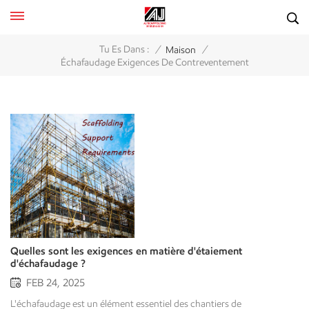
/
/
Tu Es Dans :
Maison
Échafaudage Exigences De Contreventement
Quelles sont les exigences en matière d'étaiement
d'échafaudage ?
FEB 24, 2025
L'échafaudage est un élément essentiel des chantiers de construction ; il s'agit d'une plateforme d'accès offrant aux ouvriers un poste de travail sûr et relativement stable pour diverses opérations en hauteur. La stabilité de l'échafaudage influe directement sur la sécurité finale de l'ouvrage.Cependant, les exigences relatives aux contreventements d'échafaudages sont souvent mal comprises. Il ne s'agit pas simplement d'ajouter quelques tubes diagonaux ; c'est un système complexe conçu pour contrer des forces spécifiques et garantir que l'ensemble de la structure se comporte comme un seul bloc rigide.Cet article décrit les fonctions et les exigences des supports d'échafaudage qui permettent de maintenir votre échafaudage dans une position de travail optimale et sûre. Qu'est-ce qu'un étaiement d'échafaudage ? Avant d'aborder les exigences, il convient d'établir pourquoi l'étaiement est la pierre angulaire de la sécurité des échafaudages. Définition du contreventement : la structure de votre échafaudage En termes simples, l'étaiement d'un échafaudage est un système de tubes, de pinces et d'autres composants conçus pour empêcher les mouvements latéraux (d'un côté à l'autre) et le flambement.Les éléments verticaux d'un échafaudage (montants ou pieds) sont extrêmement résistants à la compression directe (charge verticale). Cependant, ils sont très vulnérables au flambage ou au balancement lorsqu'ils sont soumis à des forces horizontales telles que le vent, les mouvements des travailleurs ou le transport de matériaux.Le contreventement transforme un ensemble de poteaux et de plateformes individuels en une structure rigide et stable grâce à la création de triangles rigides. Cette triangulation est essentielle à l'intégrité structurelle. Le rôle crucial du contreventement dans l'intégrité structurale Un échafaudage correctement étayé permet efficacement :Empêche le balancement et les mouvements latéraux : C'est là sa fonction la plus évidente. L'étaiement maintient la structure en place, l'empêchant de se balancer sous l'effet du vent ou de se déplacer lorsque les travailleurs se déplacent.Répartition des charges : Le contreventement permet de répartir les charges horizontales (comme le vent) et les charges verticales irrégulières sur l'ensemble de la structure et, idéalement, jusqu'aux fondations.Maintient des normes d'aplomb : Il garantit que les montants verticaux restent parfaitement droits, leur permettant de supporter leur charge maximale prévue sans se plier ni se déformer.Garantit la conformité aux normes OSHA : Le défaut d'arrimage correct est l'une des violations les plus fréquemment citées par l'OSHA, entraînant des amendes importantes et des risques juridiques. Explication des principaux types d'étaiement d'échafaudage L'étaiement n'est pas une solution universelle. Différents types d'étaiement répondent à des besoins spécifiques. Un échafaudage stable nécessite souvent une combinaison de ces derniers. Contreventement en croix (contreventement en X) Il s'agit de la forme de contreventement la plus reconnaissable, créant une forme en « X » à l'intérieur d'une travée (l'espace entre quatre montants).Fonction: Les contreventements sont très efficaces pour prévenir le « traversement » ou le « cisaillement » au sein d'une même travée. Ils confèrent une rigidité exceptionnelle à la face de l'échafaudage et constituent un élément fondamental de la plupart des structures. échafaudage soutenu systèmes (par exemple, échafaudages à ossature). Contreventement longitudinal (façade) Ce type d'étaiement est disposé en diagonale sur toute la longueur de l'échafaudage (parallèlement à la façade du bâtiment).Fonction: L'étaiement longitudinal est essentiel pour les échafaudages de grande longueur. Il empêche structure entière Elle évite les oscillations et les déformations longitudinales. Elle se déploie souvent en un motif en « zigzag » répétitif, s'étendant sur plusieurs travées et assurant ainsi la cohérence de l'ensemble de la façade. Contreventement transversal (sectionnel) Ce dispositif de contreventement est perpendiculaire à la façade du bâtiment et relie les montants intérieurs et extérieurs.Fonction: Le contreventement transversal empêche l'échafaudage de se balancer vers ou loin du bâtiment. Sur les échafaudages tubulaires à brides, ce rôle est souvent assuré par des tubes diagonaux. Sur les échafaudages à ossature, ce sont généralement les entretoises en « X » de l'ossature elle-même qui remplissent cette fonction. Plan de renforcement Le contreventement est installé horizontalement, créant un « plancher » rigide à des niveaux de levage spécifiques.Fonction: Bien que moins fréquent pour l'accès aux façades classiques, le contreventement est essentiel pour les échafaudages autoportants, les tours mobiles ou les structures complexes. Il empêche les pieds de l'échafaudage de se tordre ou de se désaligner. Exigences clés pour le support d'échafaudage Comprendre le types c'est bien ; savoir le règles est crucial. Bien que vous deviez toujours Suivez le manuel de montage spécifique du fabricant ; les exigences suivantes (basées sur la norme OSHA 29 CFR 1926.451) sont universelles. Les fondations : base et aplomb Avant même la pose d'une seule entretoise, la stabilité commence au sol.Base: L'échafaudage doit être installé sur un sol stable et de niveau. Utilisez des plaques de base et des semelles (planches) pour répartir la charge et éviter que les montants ne s'enfoncent.Aplomb et niveau : L'échafaudage doit être parfaitement d'aplomb (vertical) et de niveau (horizontal) dès la première levée. Utilisez un niveau à bulle sur chaque élément. Un étaiement ne peut pas corriger un échafaudage non vertical ; il peut seulement empêcher un échafaudage vertical de se déséquilibrer. devenir non vertical. Directives générales de l'OSHA en matière d'étaiement L'OSHA est claire : Les échafaudages supportés doivent être contreventés pour éviter tout balancement et déplacement.Ceci est réalisé grâce à une combinaison d'entretoises transversales, longitudinales et/ou diagonales. Ces entretoises doit être installés à chaque extrémité de l'échafaudage et à intervalles horizontaux (généralement tous les 30 pieds) et verticaux (généralement tous les 20 à 26 pieds), comme spécifié par le fabricant.La règle la plus importante est que Des étais doivent être installés au fur et à mesure du montage de l'échafaudage. Vous ne pouvez pas construire un échafaudage de 12 mètres et alors Il faut décider d'ajouter des renforts. Ceux-ci doivent être intégrés à la structure depuis les fondations. Le rapport critique hauteur/base de 4 pour 1 Voici l'une des règles les plus importantes en matière de sécurité des échafaudages :Si la hauteur d'un échafaudage autoportant est supérieure à quatre (4) fois sa largeur de base minimale, il DOIT être empêché de basculer.Exemple: Si la dimension la plus étroite de la base de votre échafaudage est de 5 pieds, il devient instable et nécessite un ancrage une fois qu'il dépasse 20 pieds de hauteur (5 x 4 = 20)."Restreint" cela signifie qu'il doit être fixé au bâtiment à l'aide de cravatesou stabilisé à l'aide de haubans ou balanciers. La différence : entre l’étaiement et le nouage Les chefs de projet confondent souvent entretoisement et nouer.Entretoisement fournit interne rigidité de l'échafaudage lui-même.nouer fournit externe stabilité assurée par l'ancrage de l'échafaudage à la structure permanente adjacente.Votre échafaudage nécessite les deux. Les contreventements assurent la solidité de l'ensemble ; les tirants empêchent son effondrement. Les tirants (tels que les tirants apparents, les tirants traversants ou les tirants caissons) doivent être installés conformément aux spécifications du fabricant, souvent aux intervalles requis par la règle du 4 pour 1. Erreurs courantes et comment les éviter �� Surcharge des échafaudages : vérifiez toujours les limites de poids de l'échafaudage utilisé. �� Mauvaise configuration de la base : installez des plaques de base et utilisez des outils de nivellement pour assurer la stabilité. �� Absence de support : mettre en place des contreventements diagonaux pour empêcher l'échafaudage de se balancer. �� Absence de garde-corps : installer des mains courantes pour prévenir les chutes. �� Inspections non effectuées : effectuez des inspections de sécurité régulières avant et après chaque quart de travail. Réglementation et conformité relatives à l'étaiement des échafaudagesLe respect des réglementations en matière d'échafaudages réduit les risques de responsabilité tout en garantissant la sécurité.Principales normes de sécurité en matière d'échafaudages : ✔️OSHA (États-Unis) : 29 CFR 1926.451 stipule qu'un échafaudage doit supporter au minimum quatre fois la charge maximale prévue.✔️EN 12811 (Europe) : exigences de performance et de sécurité pour les échafaudages.✔️BS 5975 (Royaume-Uni) : donne des instructions sur les travaux temporaires et la stabilité des échafaudages.✔️AS-NZS 1576 (Australie et Nouvelle-Zélande) : établit les normes de sécurité à suivre pour les systèmes d'échafaudage.REMARQUE : Vérifiez toujours la réglementation locale avant le montage de l'échafaudage ; cela peut vous éviter des pertes de temps et d'argent. Conclusion Ces dispositifs d'échafaudage sont indispensables à la sécurité des travailleurs et au bon déroulement des chantiers, notamment pour garantir la conformité aux réglementations. Ces bonnes pratiques assurent la stabilité et la sécurité des échafaudages, même sous de lourdes charges. Bâtiment AJ Nous proposons des échafaudages commerciaux, des conceptions sur mesure à haute capacité de charge et des solutions conformes aux normes de sécurité. Si vous recherchez des solutions d'échafaudage de qualité, appelez-nous dès maintenant pour obtenir un devis gratuit et assurer le bon déroulement de vos travaux en toute sécurité ! FAQ Quels sont les Eessentiel Séchafaudage Ssoutien Rexigences ? Un échafaudage doit reposer sur des fondations