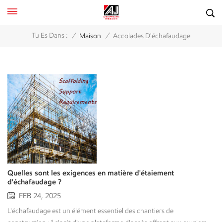
/
/
Tu Es Dans :
Maison
Accolades D'échafaudage
Quelles sont les exigences en matière d'étaiement
d'échafaudage ?
FEB 24, 2025
L'échafaudage est un élément essentiel des chantiers de construction ; il s'agit d'une plateforme d'accès offrant aux ouvriers un poste de travail sûr et relativement stable pour diverses opérations en hauteur. La stabilité de l'échafaudage influe directement sur la sécurité finale de l'ouvrage.Cependant, les exigences relatives aux contreventements d'échafaudages sont souvent mal comprises. Il ne s'agit pas simplement d'ajouter quelques tubes diagonaux ; c'est un système complexe conçu pour contrer des forces spécifiques et garantir que l'ensemble de la structure se comporte comme un seul bloc rigide.Cet article décrit les fonctions et les exigences des supports d'échafaudage qui permettent de maintenir votre échafaudage dans une position de travail optimale et sûre. Qu'est-ce qu'un étaiement d'échafaudage ? Avant d'aborder les exigences, il convient d'établir pourquoi l'étaiement est la pierre angulaire de la sécurité des échafaudages. Définition du contreventement : la structure de votre échafaudage En termes simples, l'étaiement d'un échafaudage est un système de tubes, de pinces et d'autres composants conçus pour empêcher les mouvements latéraux (d'un côté à l'autre) et le flambement.Les éléments verticaux d'un échafaudage (montants ou pieds) sont extrêmement résistants à la compression directe (charge verticale). Cependant, ils sont très vulnérables au flambage ou au balancement lorsqu'ils sont soumis à des forces horizontales telles que le vent, les mouvements des travailleurs ou le transport de matériaux.Le contreventement transforme un ensemble de poteaux et de plateformes individuels en une structure rigide et stable grâce à la création de triangles rigides. Cette triangulation est essentielle à l'intégrité structurelle. Le rôle crucial du contreventement dans l'intégrité structurale Un échafaudage correctement étayé permet efficacement :Empêche le balancement et les mouvements latéraux : C'est là sa fonction la plus évidente. L'étaiement maintient la structure en place, l'empêchant de se balancer sous l'effet du vent ou de se déplacer lorsque les travailleurs se déplacent.Répartition des charges : Le contreventement permet de répartir les charges horizontales (comme le vent) et les charges verticales irrégulières sur l'ensemble de la structure et, idéalement, jusqu'aux fondations.Maintient des normes d'aplomb : Il garantit que les montants verticaux restent parfaitement droits, leur permettant de supporter leur charge maximale prévue sans se plier ni se déformer.Garantit la conformité aux normes OSHA : Le défaut d'arrimage correct est l'une des violations les plus fréquemment citées par l'OSHA, entraînant des amendes importantes et des risques juridiques. Explication des principaux types d'étaiement d'échafaudage L'étaiement n'est pas une solution universelle. Différents types d'étaiement répondent à des besoins spécifiques. Un échafaudage stable nécessite souvent une combinaison de ces derniers. Contreventement en croix (contreventement en X) Il s'agit de la forme de contreventement la plus reconnaissable, créant une forme en « X » à l'intérieur d'une travée (l'espace entre quatre montants).Fonction: Les contreventements sont très efficaces pour prévenir le « traversement » ou le « cisaillement » au sein d'une même travée. Ils confèrent une rigidité exceptionnelle à la face de l'échafaudage et constituent un élément fondamental de la plupart des structures. échafaudage soutenu systèmes (par exemple, échafaudages à ossature). Contreventement longitudinal (façade) Ce type d'étaiement est disposé en diagonale sur toute la longueur de l'échafaudage (parallèlement à la façade du bâtiment).Fonction: L'étaiement longitudinal est essentiel pour les échafaudages de grande longueur. Il empêche structure entière Elle évite les oscillations et les déformations longitudinales. Elle se déploie souvent en un motif en « zigzag » répétitif, s'étendant sur plusieurs travées et assurant ainsi la cohérence de l'ensemble de la façade. Contreventement transversal (sectionnel) Ce dispositif de contreventement est perpendiculaire à la façade du bâtiment et relie les montants intérieurs et extérieurs.Fonction: Le contreventement transversal empêche l'échafaudage de se balancer vers ou loin du bâtiment. Sur les échafaudages tubulaires à brides, ce rôle est souvent assuré par des tubes diagonaux. Sur les échafaudages à ossature, ce sont généralement les entretoises en « X » de l'ossature elle-même qui remplissent cette fonction. Plan de renforcement Le contreventement est installé horizontalement, créant un « plancher » rigide à des niveaux de levage spécifiques.Fonction: Bien que moins fréquent pour l'accès aux façades classiques, le contreventement est essentiel pour les échafaudages autoportants, les tours mobiles ou les structures complexes. Il empêche les pieds de l'échafaudage de se tordre ou de se désaligner. Exigences clés pour le support d'échafaudage Comprendre le types c'est bien ; savoir le règles est crucial. Bien que vous deviez toujours Suivez le manuel de montage spécifique du fabricant ; les exigences suivantes (basées sur la norme OSHA 29 CFR 1926.451) sont universelles. Les fondations : base et aplomb Avant même la pose d'une seule entretoise, la stabilité commence au sol.Base: L'échafaudage doit être installé sur un sol stable et de niveau. Utilisez des plaques de base et des semelles (planches) pour répartir la charge et éviter que les montants ne s'enfoncent.Aplomb et niveau : L'échafaudage doit être parfaitement d'aplomb (vertical) et de niveau (horizontal) dès la première levée. Utilisez un niveau à bulle sur chaque élément. Un étaiement ne peut pas corriger un échafaudage non vertical ; il peut seulement empêcher un échafaudage vertical de se déséquilibrer. devenir non vertical. Directives générales de l'OSHA en matière d'étaiement L'OSHA est claire : Les échafaudages supportés doivent être contreventés pour éviter tout balancement et déplacement.Ceci est réalisé grâce à une combinaison d'entretoises transversales, longitudinales et/ou diagonales. Ces entretoises doit être installés à chaque extrémité de l'échafaudage et à intervalles horizontaux (généralement tous les 30 pieds) et verticaux (généralement tous les 20 à 26 pieds), comme spécifié par le fabricant.La règle la plus importante est que Des étais doivent être installés au fur et à mesure du montage de l'échafaudage. Vous ne pouvez pas construire un échafaudage de 12 mètres et alors Il faut décider d'ajouter des renforts. Ceux-ci doivent être intégrés à la structure depuis les fondations. Le rapport critique hauteur/base de 4 pour 1 Voici l'une des règles les plus importantes en matière de sécurité des échafaudages :Si la hauteur d'un échafaudage autoportant est supérieure à quatre (4) fois sa largeur de base minimale, il DOIT être empêché de basculer.Exemple: Si la dimension la plus étroite de la base de votre échafaudage est de 5 pieds, il devient instable et nécessite un ancrage une fois qu'il dépasse 20 pieds de hauteur (5 x 4 = 20)."Restreint" cela signifie qu'il doit être fixé au bâtiment à l'aide de cravatesou stabilisé à l'aide de haubans ou balanciers. La différence : entre l’étaiement et le nouage Les chefs de projet confondent souvent entretoisement et nouer.Entretoisement fournit interne rigidité de l'échafaudage lui-même.nouer fournit externe stabilité assurée par l'ancrage de l'échafaudage à la structure permanente adjacente.Votre échafaudage nécessite les deux. Les contreventements assurent la solidité de l'ensemble ; les tirants empêchent son effondrement. Les tirants (tels que les tirants apparents, les tirants traversants ou les tirants caissons) doivent être installés conformément aux spécifications du fabricant, souvent aux intervalles requis par la règle du 4 pour 1. Erreurs courantes et comment les éviter �� Surcharge des échafaudages : vérifiez toujours les limites de poids de l'échafaudage utilisé. �� Mauvaise configuration de la base : installez des plaques de base et utilisez des outils de nivellement pour assurer la stabilité. �� Absence de support : mettre en place des contreventements diagonaux pour empêcher l'échafaudage de se balancer. �� Absence de garde-corps : installer des mains courantes pour prévenir les chutes. �� Inspections non effectuées : effectuez des inspections de sécurité régulières avant et après chaque quart de travail. Réglementation et conformité relatives à l'étaiement des échafaudagesLe respect des réglementations en matière d'échafaudages réduit les risques de responsabilité tout en garantissant la sécurité.Principales normes de sécurité en matière d'échafaudages : ✔️OSHA (États-Unis) : 29 CFR 1926.451 stipule qu'un échafaudage doit supporter au minimum quatre fois la charge maximale prévue.✔️EN 12811 (Europe) : exigences de performance et de sécurité pour les échafaudages.✔️BS 5975 (Royaume-Uni) : donne des instructions sur les travaux temporaires et la stabilité des échafaudages.✔️AS-NZS 1576 (Australie et Nouvelle-Zélande) : établit les normes de sécurité à suivre pour les systèmes d'échafaudage.REMARQUE : Vérifiez toujours la réglementation locale avant le montage de l'échafaudage ; cela peut vous éviter des pertes de temps et d'argent. Conclusion Ces dispositifs d'échafaudage sont indispensables à la sécurité des travailleurs et au bon déroulement des chantiers, notamment pour garantir la conformité aux réglementations. Ces bonnes pratiques assurent la stabilité et la sécurité des échafaudages, même sous de lourdes charges. Bâtiment AJ Nous proposons des échafaudages commerciaux, des conceptions sur mesure à haute capacité de charge et des solutions conformes aux normes de sécurité. Si vous recherchez des solutions d'échafaudage de qualité, appelez-nous dès maintenant pour obtenir un devis gratuit et assurer le bon déroulement de vos travaux en toute sécurité ! FAQ Quels sont les Eessentiel Séchafaudage Ssoutien Rexigences ? Un échafaudage doit reposer sur des fondations