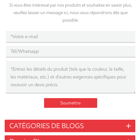
coffrage pour le béton, qui est ensuite coulé dans le coffrage pour
Si vous êtes intéressé par nos produits et souhaitez en savoir plus,
créer la forme souhaitée. Les coffrages doivent être solides et
veuillez laisser un message ici, nous vous répondrons dès que
robustes pour supporter le poids du béton et de tout autre matériau
possible.
utilisé dans le processus de construction. Il existe de nombreux types
de coffrages différents, chacun ayant ses propres caractéristiques et
avantages. Comprendre les différents types de coffrages disponibles
peut vous aider à choisir celui qui convient à votre projet, garantissant
ainsi que votre construction est solide et sûre. Types de coffrage
Coffrage en bois Coffrage en contreplaqué Coffrage en acier Coffrage
en aluminium Coffrage en plastique Coffrage en tissu Coffrage en
fibre de verre Coffrage composite Coffrage réutilisable Coffrage qui
reste en place Coffrage en bois Le coffrage en bois est le type de
coffrage le plus traditionnel et est encore largement utilisé dans les
projets de construction aujourd'hui. Il est fabriqué à partir de
Soumettre
planches ou de planches de bois clouées ensemble pour créer un
moule pour le béton. Les coffrages en bois sont faciles à travailler et
peuvent être coupés sur mesure sur place, ce qui en fait un choix
CATÉGORIES DE BLOGS
populaire pour les petits projets. Coffrage en contreplaqué Les
coffrages en contreplaqué sont similaires aux coffrages en bois, mais