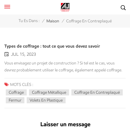
/
/
Tu Es Dans :
Maison
Coffrage En Contreplaqué
Types de coffrage : tout ce que vous devez savoir
JUL 15, 2023
Vous envisagez un projet de construction ? Si tel est le cas, vous
devrez probablement utiliser le coffrage, également appelé coffrage.
Le coffrage fait référence aux structures temporaires utilisées pour
soutenir le béton fraîchement coulé jusqu'à ce qu'il prenne et
MOTS CLÉS :
durcisse. C'est un élément essentiel de la construction, mais il existe
Coffrage
Coffrage Métallique
Coffrage En Contreplaqué
de nombreux types de coffrages différents parmi lesquels choisir.
Fermur
Volets En Plastique
Dans cet article, nous examinerons de plus près les différents types de
coffrages disponibles et explorerons leurs caractéristiques et
avantages. Introduction Le coffrage est une partie importante du
Laisser un message
processus de construction. Il est utilisé pour créer un moule ou un