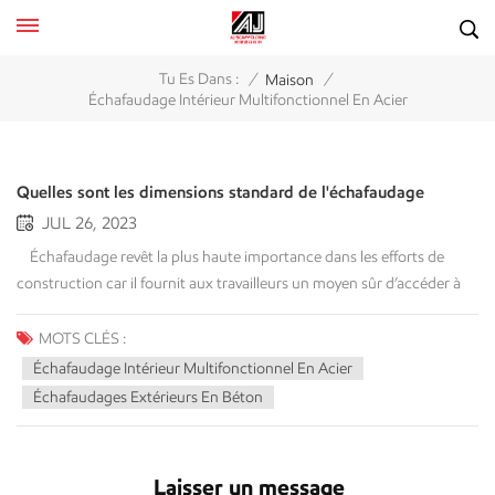
/
/
Tu Es Dans :
Maison
Échafaudage Intérieur Multifonctionnel En Acier
Quelles sont les dimensions standard de l'échafaudage
JUL 26, 2023
Échafaudage revêt la plus haute importance dans les efforts de
construction car il fournit aux travailleurs un moyen sûr d’accéder à
des hauteurs inaccessibles. Que le projet se déroule en intérieur ou en
extérieur, le choix de l'échafaudage dépend de la nature de
MOTS CLÉS :
l'entreprise. Idéalement, les échafaudages devraient être positionnés à
Échafaudage Intérieur Multifonctionnel En Acier
quatre pieds au-dessus d'un niveau inférieur, tandis que dans les
Échafaudages Extérieurs En Béton
travaux de construction, une hauteur minimale de six pieds au-
dessus d'un niveau inférieur est recommandée. Lorsque les ouvriers
travaillent à une hauteur de dix pieds au-dessus d’un niveau inférieur,
Laisser un message