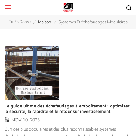
/
/
Tu Es Dans :
Maison
Systèmes D'échafaudages Modulaires
Le guide ultime des échafaudages à emboîtement : optimiser
la sécurité, la rapidité et le retour sur investissement
NOV 10, 2025
L'un des plus populaires et des plus reconnaissables systèmes d'échafaudages modulaires Le système d'échafaudage Cuplock est le plus répandu au monde. En plus d'être un système de support robuste, efficace et polyvalent, Échafaudages Cuplock Conçu pour un montage et un démontage rapides, ce système se distingue par son système de verrouillage à coupelles unique et performant. Développé par SGB en 1974, il est devenu une référence mondiale en matière de sécurité et d'efficacité dans le bâtiment. Ce système polyvalent excelle particulièrement dans les immeubles de grande hauteur ou les espaces complexes où les échafaudages tubulaires traditionnels (à tubes et à raccords) peuvent s'avérer moins économiques. La caractéristique principale du système Cuplock réside dans la connexion au point nodal. À intervalles réguliers, généralement de 500 mm, des coupelles inférieures fixes sont fixées sur le montant vertical, sur lesquelles coulissent d'autres coupelles. Jusqu'à quatre éléments horizontaux (limons ou traverses) peuvent être verrouillés simultanément à ce point nodal par un seul coup de marteau. Le verrouillage forme ainsi une liaison rigide et sûre, chaque connexion étant perpendiculaire à celle située en dessous. Quels sont les avantages des échafaudages à fixation par emboîtement ? Dans le secteur de la construction, le choix des échafaudages influe directement sur les délais d'exécution des projets, la sécurité et, en fin de compte, la rentabilité. Les avantages de Cuplock se traduisent par un meilleur retour sur investissement (RSI) du capital investi, tant pour les utilisateurs que pour les locataires.Assemblage rapide (gain de temps et de main-d'œuvre) :Le système de verrouillage simple et fiable de Cuplock permet un montage et un démontage plus rapides qu'avec les méthodes traditionnelles. Il en résulte une mise en œuvre accélérée et des économies considérables sur les coûts de main-d'œuvre.Polyvalence (flexibilité dans les situations complexes) :Le système Cuplock, capable de connecter jusqu'à quatre composants à un seul nœud, possède une remarquable adaptabilité à tous types de structures, droites, courbes et circulaires, ainsi qu'aux travaux de façade complexes et aux structures internes.Durabilité (longue durée de vie et faibles coûts de remplacement) :Les composants sont généralement fabriqués en acier galvanisé de haute qualité, ce qui leur confère une excellente résistance à la corrosion et à l'usure. Cette longue durée de vie est un atout majeur pour les sociétés de location qui recherchent un stock durable et commercialisable.Faible maintenance (coûts d'exploitation réduits) :Ce système ne comporte ni raccords, ni cales, ni boulons (contrairement aux systèmes Ringlock ou aux raccords tubulaires), autant d'éléments susceptibles de se perdre. Cette simplicité évite de remplacer fréquemment les pièces manquantes et accélère le contrôle des stocks.Accessibilité (conception ergonomique) :La structure en grille uniforme garantit aux travailleurs un accès sûr et facile, et les matériaux peuvent être facilement transportés d'une plateforme de travail à l'autre. Sécurité (fiabilité technique) :Les verrous positifs assurent une connexion rigide et antidérapante, conforme aux normes de sécurité internationales. Le système est conçu pour une excellente capacité de charge, ce qui le rend plus sûr pour les applications intensives. Rentabilité (maximisation du retour sur investissement locatif) :Bien que l'investissement initial puisse être plus élevé que pour un simple échafaudage, sa rapidité de montage, son faible entretien et sa longue durée de vie se traduisent par un meilleur retour sur investissement à long terme, tant pour les utilisateurs (projets plus rapides) que pour les propriétaires (plus grande viabilité des cycles de location). À quoi servent les échafaudages à emboîtement ? L'échafaudage à emboîtement trouve de nombreuses applications dans les domaines suivants grâce à sa grande résistance et à sa polyvalence :Bâtiment général : Pour l'accès aux échafaudages et aux plateformes de travail sur les chantiers résidentiels, commerciaux et industriels.Support d'étaiement (coffrage) :Grâce à sa grande capacité de charge, il est parfaitement adapté au support des poutres et dalles de coffrage en béton lourd.Projets d'infrastructure :Largement utilisé dans la construction de ponts, d'autoroutes ou de tunnels.Entretien et restauration : Très utile pour les échafaudages de structures plus complexes, comme les raffineries de pétrole, les centrales électriques et les bâtiments historiques.Secteur maritime et offshore :Sa finition galvanisée la rend adaptée aux environnements marins sévères et corrosifs. Quels matériaux sont utilisés dans les échafaudages à emboîtement ? Le matériau principal utilisé pour tous les éléments porteurs importants est l'acier de construction à haute résistance. Matériel:Généralement, soit de l'acier de nuance S235 ou S355 (conformément aux normes européennes) ou un acier équivalent à haute résistance. Finition: Les pièces sont généralement galvanisées à chaud. Ce procédé permet d'obtenir une épaisse couche de zinc, bien plus efficace qu'une peinture pour prévenir la rouille et garantir la durabilité et la durée de vie du système, notamment dans les climats rigoureux. Quels sont les composants d'un système d'échafaudage à emboîtement ? Le système Cuplock est modulaire et se compose d'un nombre limité d'éléments standard qui s'emboîtent les uns dans les autres :Normes Cuplock (Verticales) :Ce sont les éléments porteurs verticaux qui possèdent les points nodaux caractéristiques de Cuplock, la coupelle inférieure fixe et la coupelle supérieure mobile, soudés à intervalles réguliers (par exemple, 500 mm ou 1000 mm) et transférant la charge verticale à la base.Grands livres (horizontaux) :Ces éléments horizontaux relient les montants, assurant la stabilité structurelle et formant le cadre des plateformes de travail. Ils sont munis d'extrémités qui s'emboîtent dans les coupelles nodales.Traverses intermédiaires :Ces pièces sont placées entre les lisses pour soutenir les planches ou les platelages d'échafaudage. Elles sont également munies de lames d'extrémité fixées par un système de coupelles.Cadres cantilever :Des composants spécialisés sont utilisés pour créer des plateformes de travail qui font saillie de la structure principale de l'échafaudage, souvent nécessaires pour accéder à des zones difficiles d'accès d'une façade.Plaques de base et vérins :Elles offrent une base stable aux poteaux et permettent un réglage en hauteur lorsque le sol est irrégulier. Têtes d'U :Il est utilisé en haut des normes pour le support des poutres, des supports ou de la structure de coffrage primaire dans les travaux d'étaiement. Qu'est-ce qu'un système Cuplock ? Le système d'échafaudage à verrouillage par coupelles Il s'agit d'un système de support et d'accès complet et robuste. Sa principale caractéristique réside dans son mode d'assemblage, à savoir l'assemblage par emboîtement. Ce système permet d'obtenir une grande rigidité de la structure : les extrémités des poutres et des traverses sont insérées dans le dispositif de fixation en forme de coupelle situé en dessous, et un simple coup de marteau suffit à ancrer fermement les quatre éléments dans leurs emplacements. Quelles sont les dimensions du système d'échafaudage Cuplock ? L'échafaudage Cuplock est standardisé, mais lorsque nous parlons de « taille », nous faisons généralement référence aux dimensions des composants et aux dimensions des travées qui en résultent :Largeurs des travées (longueurs des traverses) :Les largeurs courantes sont de 0,9 m, 1,2 m, 1,5 m et 1,8 m.Longueurs des travées (longueurs des lisses) :Les longueurs courantes varient de 1,2 m à 3,0 m, en passant par 1,8 m et 2,5 m.Espacement standard (vertical) :La distance entre les connexions des coupelles est généralement de 500 mm (0,5 m) ou de 1000 mm (1,0 m), permettant un contrôle précis de la hauteur de la plateforme.Diamètre du tube :Le diamètre extérieur des tubes en acier est généralement de 48,3 mm, ce qui est standard pour la plupart des systèmes d'échafaudage dans le monde, assurant la compatibilité avec les raccords standard (comme les coupleurs). Comment calculer la quantité d'échafaudages Cuplock nécessaires ? Des calculs précis sont essentiels pour la maîtrise des coûts et la sécurité du chantier. Voici un aperçu simplifié ; les calculs finaux doivent toujours être effectués par un ingénieur en échafaudages qualifié.Étapes de l'estimation quantitative de base :1. Définir les dimensions : Déterminez la longueur (L), la hauteur (H) et la largeur (W) requises de la structure d'échafaudage.2. Calcul des normes (verticales) :Nombre de travées (longueur) : L / (longueur de la travée)Nombre total de normes : ≈ (Nombre de travées + 1) * 2 (pour deux lignes) * (Hauteur / Espacement standard)3. Calcul des registres (horizontaux - dans le sens de la longueur) :Total des registres : Nombre de travées * (Hauteur / Hauteur de l’élévateur à plateforme) * 24. Calcul des traverses (horizontales - dans le sens de la largeur) :Nombre total de traverses : (Nombre de travées + 1) * (Hauteur / Hauteur de la plateforme élévatrice)Conseil aux entreprises de location : un calcul précis permet d’éviter les surstocks et les ruptures de stock, ce qui est essentiel pour optimiser l’utilisation du parc de matériel et maximiser les marges locatives. Pensez toujours à prévoir des éléments supplémentaires pour le renforcement, les fixations et les points d’accès spécifiques (comme les tours d’escalier). FAQ Qu'est-ce qui rend Cuplock plus rapide que les échafaudages traditionnels ?Son mécanisme de verrouillage unique à coupelle permet de fixer jusqu'à quatre composants horizontaux sur le montant vertical d'un seul coup de marteau, éliminant ainsi le temps perdu avec de nombreux raccords et boulons desserrés. Quel est le principal avantage du système Cuplock par rapport au systè