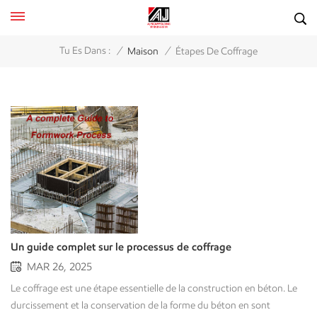
/
/
Tu Es Dans :
Maison
Étapes De Coffrage
Un guide complet sur le processus de coffrage
MAR 26, 2025
Le coffrage est une étape essentielle de la construction en béton. Le durcissement et la conservation de la forme du béton en sont indissociables. Qu'il s'agisse d'un petit projet résidentiel ou d'un grand projet commercial, il est essentiel de prendre en compte le coffrage pour en garantir le coût, l'efficacité et l'intégrité structurelle. Ce guide explique le coffrage, ses étapes clés, les types de coffrage, les bonnes pratiques et les problèmes potentiels. Qu'est-ce que le processus de coffrage Le coffrage consiste à créer des moules ou des structures temporaires pour contenir le béton frais jusqu'à ce qu'il atteigne une résistance suffisante pour se soutenir. Le coffrage joue un rôle essentiel pour donner au béton sa forme souhaitée, qu'il s'agisse de poutres, de poteaux, de dalles ou de murs. Types de coffrages de construction Coffrage traditionnel en bois- Les coffrages en bois conventionnels sont généralement constitués de bois ou de contreplaqué pour les applications plus petites.- Le coffrage en bois est rentable, mais il nécessite généralement beaucoup de travail et d'expérience.- Le coffrage en bois est particulièrement adapté aux coffrages qui ne sont utilisés qu'une seule fois ou pour un nombre limité d'applications. Coffrage en acier.- Le coffrage en acier est constitué de panneaux en acier plus coûteux, mais constitue une option de coffrage plus solide.- Le coffrage en acier est particulièrement adapté aux applications de grande envergure et à une réutilisation multiple.- L'acier offre une belle finition au béton. Coffrages en plastique- Le coffrage en plastique est une option de réutilisation légère et simple à assembler.- Le coffrage en plastique est résistant aux produits chimiques et étanche, ce qui le rend idéal pour les applications humides.- Le coffrage en plastique est particulièrement adapté aux applications répétitives en béton ou aux applications modulaires. Coffrage en aluminium- Le coffrage en aluminium est léger, respectueux de l'environnement et facile à transporter et à installer.- Le coffrage en aluminium est plus cher que le bois, mais le coffrage en aluminium peut être financièrement avantageux s'il est utilisé plusieurs fois.- Le coffrage en aluminium est populaire dans la construction de grande hauteur en raison de la rapidité d'installation. Coffrage en contreplaqué- Le coffrage en contreplaqué est constitué de fines feuilles de bois collées ensemble.- Le coffrage en contreplaqué offre une finition lisse et une option rentable et cohérente.- Le contreplaqué peut être réutilisé, mais le nombre d'applications réutilisées dépend de l'utilisation appropriée du coffrage en contreplaqué sans aucun dommage pendant l'utilisation ou en prolongeant les limites d'utilisation du contreplaqué. Guide étape par étape du processus de construction du coffrage Étape 1 : Prévision et conception Définir les exigences relatives à la planification du coffrage. Préparer les plans et les détails de la conception structurelle. Tenir compte de la capacité portante et des coûts associés, ainsi que des normes de sécurité publique et des autres codes de sécurité du bâtiment. Étape 2 : Préparation du sitePréparez le chantier afin d'établir un niveau de sol adéquat et installez les éléments de construction jusqu'au début des travaux. Marquez l'emplacement de tous les coffrages conformément aux documents de construction. Préparez les armatures (barres d'acier ou treillis) nécessaires. Étape 3 : Assemblage et installation du coffrageCommencez l'assemblage des panneaux de remplissage, de l'ossature ou du coffrage modulaire, selon vos besoins. Vérifiez l'aplomb, scellez les joints et renforcez le coffrage si nécessaire. Appliquez des matériaux disponibles dans le commerce sur l'extérieur du coffrage pour faciliter le démoulage du ciment. Étape 4 : Verser le cimentPendant le coulage, veillez à limiter les vides et à emprisonner l'air dans le mur du coffrage. Vous pouvez utiliser des vibrateurs pour éliminer l'air et combler correctement les vides. Soyez attentif aux fuites et vérifiez que le coffrage ne présente aucun mouvement en dehors des éléments structurels prévus. Étape 5 : Durcissement initial et priseAprès un temps suffisant, le temps de prise initial du béton est généralement de 24 à 48 heures. Laissez le ciment s'hydrater et maintenez un taux d'humidité approprié, comme indiqué ci-dessus. Étape 6 : Démoulage (décapage)Une fois que le béton a acquis une résistance suffisante, décoffrez. Tenez compte de la résistance à la compression du béton pour déterminer le temps de décoffrage approprié. Une fois le décoffrage retiré, inspectez la surface pour détecter toute intrusion ou tout éclair. Étape 7 : Nettoyage et stockage du formulaireLe coffrage doit être nettoyé si nécessaire avant d'être réutilisé. Il doit être stocké dans un endroit sec et protégé pour sa conservation. Inspectez les matériaux endommagés qui pourraient nécessiter un remplacement. Meilleures pratiques pour un processus de coffrage efficace Le coffrage est un élément essentiel de la construction en béton et peut avoir un impact significatif sur l'efficacité, la qualité et le coût global d'un projet. Les bonnes pratiques de coffrage facilitent l'exécution fluide des exigences du projet et réduisent les temps d'arrêt inutiles tout en améliorant la sécurité du chantier. Voici quelques-unes des meilleures pratiques à adopter pour un coffrage efficace. Utilisez des technologies modernes de planification de coffrage (par exemple, la modélisation des informations du bâtiment [BIM] ou un logiciel de modélisation 3D) lors de la planification et/ou de l'optimisation de la conception du coffrage, après quoi des calculs de charge appropriés doivent être effectués pour garantir la résistance et la stabilité appropriées de la structure finale. Lorsque vous choisissez entre des systèmes de coffrage traditionnels en bois, en acier, en aluminium ou modulaires, assurez-vous de prendre en compte la taille du projet, la complexité, le budget et la réutilisabilité du système de coffrage. Examinez les matériaux avant l'installation afin de détecter tout signe d'usure. Choisissez des matériaux durables et réutilisables, exempts de déformations, de fissures ou de défauts. L'amélioration de l'intégrité globale d'une structure grâce à l'utilisation d'entretoises réglables, de croisillons ou de tirants est une pratique qui peut considérablement améliorer sa résistance. L'utilisation de contraintes positives sur les éléments de coffrage limitera le mouvement du coffrage et, par conséquent, celui du béton. Utilisez des rondelles en caoutchouc ou des bandes de mousse pour sceller les joints et éviter les pertes de coulis. Un matériau bien ajusté assure l'assemblage des coffrages et réduit les nids d'abeilles et les défauts de surface. Gérez et durcissez le béton par petites unités de maniabilité afin d'éviter de surcharger le coffrage. Utilisez des outils vibrants pour éliminer l'air et garantir le compactage du béton. Évitez de décoffrer les coffrages trop tôt afin d'éviter les fissures ou l'affaiblissement de l'intégrité structurelle. Respectez les durées de cure recommandées en fonction de la température, du taux d'humidité et des proportions du mélange de béton. Démouler le coffrage de manière sûre et méthodique : retirer les éléments non porteurs pour décharger d'abord les supports porteurs. Utiliser des agents de démoulage pour faciliter le démoulage afin de ne pas perturber la surface du béton, voire de la réduire au minimum. Assurez-vous que le béton a acquis une résistance à la compression suffisante avant de retirer les coffrages et d'effectuer des tests de résistance sur le terrain, le cas échéant. Stocker et nettoyer le coffrage de manière appropriée. Respectez toutes les exigences de sécurité : assurez-vous de dispenser une formation appropriée à la sécurité lors de l'installation et du retrait des coffrages. Respectez tous les codes et réglementations du bâtiment fédéraux, étatiques et locaux de l'OSHA (Occupational Safety and Health Administration). Effectuer un suivi avec des contrôles de sécurité continus : décrire les contrôles de sécurité qui doivent être initiés avant le coulage initial, comme vérifier et s'assurer que les supports et les connexions des coffrages sont solides et stables avant le début du coulage. Conclusion Le coffrage est un élément clé de la construction en béton. Il garantit l'intégrité structurelle, l'efficacité et la maîtrise des coûts. Des coffrages adaptés, des procédures de gestion, des pratiques de sécurité et des directives optimales permettront de réaliser des structures en béton viables, offrant ainsi les avantages attendus d'aujourd'hui. Vous souhaitez en savoir plus sur les solutions ou matériaux de coffrage ? Contactez-nous aujourd'hui à propos de formulaires personnalisés qui répondent aux spécifications de votre projet ! FAQ Quels sont les différents types de coffrage ?Les types courants incluent : -Coffrage en bois (traditionnel, peu coûteux mais nécessitant beaucoup de main d'œuvre) - Coffrage en contreplaqué (léger, facile à manipuler) - Coffrage en acier/aluminium (durable, réutilisable, utilisé dans les systèmes modulaires) - Coffrage plastique (léger, pour conceptions répétitives) - Systèmes d'ingénierie (PERI, Mivan, Doka – rapides, précis) - Coffrage glissant et coffrage sauté (pour les structures hautes comme les tours, les cheminées) Combien de temps le coffrage doit-il rester en place avant d'être retiré ?Cela dépend de la résistance du béton et des conditions météorologiques : - Murs et colonnes → 1–2 jours - Dalles → 7–14 jours (les étais peuvent rester plus longtemps) - Poutres et charges lourdes → 14–28 jours Les ingénieurs vérifient la résistance du béton (généralement 50 à 70 % de la résistance de conception) avant le décapage. En savoir plus Coffrage —— WikipédiaTop 10 des meilleures pratiques pour une installation efficace des coffrages sur les chantiers de constr