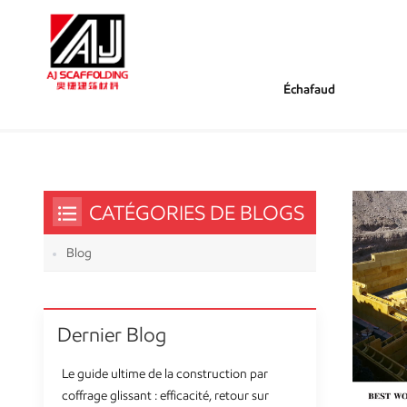
Échafaud
/
/
Tu Es Dans :
Meilleur Bois Pour Le Coffrage Du Béto
Maison
CATÉGORIES DE BLOGS
Blog
Dernier Blog
Le guide ultime de la construction par
coffrage glissant : efficacité, retour sur