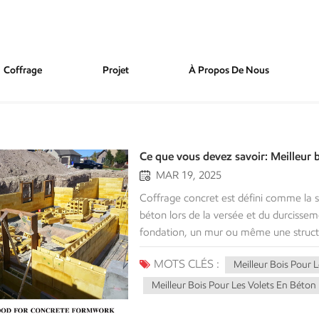
Coffrage
Projet
À Propos De Nous
n
Ce que vous devez savoir: Meilleur b
MAR 19, 2025
Coffrage concret est défini comme la structure temporaire qui soutiendra et maintiendra la forme du béton lors de la versée et du durcissement. Le coffrage maintient tout en place, que vous versiez une fondation, un mur ou même une structure spécialement conçue; Cela garantit correctement que le béton guérit et que vous atteignez les capacités structurelles et terminez que vous vous aspirez à obtenir. Dans de nombreuses applications de construction, le bois est un matériau très populaire en raison de son faible coût, de sa disponibilité et de sa facilité de coupe et d'assemblage. Néanmoins, le bois n'est pas tous créés également. Le bois utilisé pour le coffrage du béton doit également satisfaire des critères spécifiques: il doit être en mesure de supporter le poids et la pression du béton humide, de fournir une surface lisse, de rester stable dans le béton humide et de permettre à la réutilisation des formes de contrôler les coûts. Le bon type de bois peut vous faire économiser du temps et des coûts, tandis que le mauvais type de bois peut vous fournir des formes déformées, une surface inégale ou vous faire dépenser plus d'argent car les formulaires doivent être remplacés, etc. Caractéristiques clés du meilleur coffrage du bois pour le béton Avant d'explorer des types de bois spécifiques, décomposons les qualités qui font un bois adapté au coffrage en béton:Force et durabilité: le béton humide peut générer une énorme quantité de pression sur le coffrage - parfois plusieurs tonnes métriques par mètre carré. Pour cette raison, le bois doit posséder une résistance suffisante pour ne pas se plier, se fissurer ou se casser sous la charge.Surface lisse: Pour obtenir une finition propre et plate sur la surface du béton, la surface du coffrage doit être de nature lisse, exempte de conditions qui peuvent le faire coller ou faire d'autres problèmes liés à la finition de surface.Stabilité dimensionnelle: l'utilisation du bois qui gonfle facilement, rétrécit ou déforme les dommages à l'humidité affectera négativement l'intégrité du béton et créera des remèdes coûteux.Réutilisable: le coffrage peut finir par être une partie importante des coûts de construction, par conséquent, plus le coffrage du bois peut être réutilisé, plus les coûts globaux de la construction peuvent être moins élevés.Simple à manipuler: les calendriers de construction peuvent être courts, donc le bois qui peut être facilement coupé, façonné et placé aidera à déplacer les délais vers l'avant. Types de bois pour le coffrage en béton 1. Plywood: le champion polyvalent Contre-plaqué est le matériau le plus populaire et le plus largement utilisé pour le coffrage du béton; Naturellement, c'est. Le contreplaqué est fait de minces couches de placage de bois collées ensemble, et elle a de la force dans de nombreuses directions, lui permettant de résister aux forces du béton humide. Il est disponible en grandes feuilles, minimisant les articulations et les coutures, et est léger, pas trop lourd pour être manipulé sur place. Cependant, le contreplaqué ne fonctionne pas pour le coffrage. Seuls les notes de contreplaqué plus élevées conviennent au béton; Un contreplaqué spécifique comme Formply est idéal. Ces types de contreplaqué sont souvent recouverts de résine ou de plastique, comme le phénolique ou une superposition à haute densité, offrant une excellente résistance à l'eau, empêchant le béton de coller et donnant à la forme une surface finie. Le contreplaqué de superposition de densité moyenne (MDO) est un autre type de contreplaqué utilisé pour le coffrage car il est durable et rentable.Avantages: Surface forte, polyvalente et lisse, réutilisable avec des soins appropriés.Inconvénients: Un contreplaqué de niveau supérieur peut être coûteux; Les notes inférieures peuvent se délaminer ou s'usent rapidement. 2. Softwoods: Bascules budgétai
MOTS CLÉS :
Meilleur Bois Pour 
Meilleur Bois Pour Les Volets En Béton