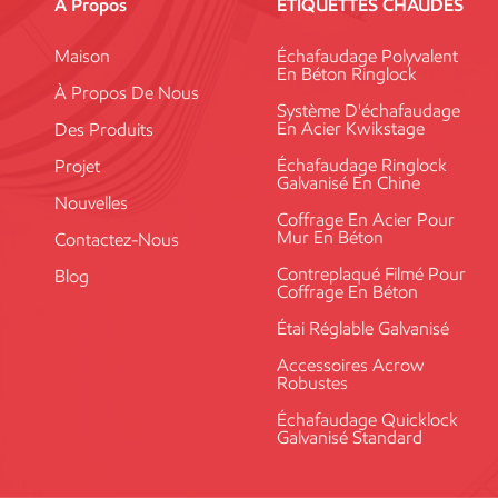
À Propos
ÉTIQUETTES CHAUDES
Maison
Échafaudage Polyvalent
En Béton Ringlock
À Propos De Nous
Système D'échafaudage
En Acier Kwikstage
Des Produits
Échafaudage Ringlock
Projet
Galvanisé En Chine
Nouvelles
Coffrage En Acier Pour
Mur En Béton
Contactez-Nous
Contreplaqué Filmé Pour
Blog
Coffrage En Béton
Étai Réglable Galvanisé
Accessoires Acrow
Robustes
Échafaudage Quicklock
Galvanisé Standard