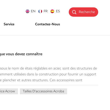
EN
FR
ES
Recherche
Service
Contactez-Nous
que vous devez connaître
us le nom de étais réglables en acier, sont des structures de
mment utilisées dans la construction pour fournir un support
de plancher et autres structures. Ces accessoires sont
 pour répondre aux différentes exigences de construction. Voici
lice Acrow
Tailles D'accessoires Acroba
accessoires Acrow : 1. Tailles des hélices Acro et capacité
is Acrow varie en fonction de leur longueur et de leur taille.
longueur d’un poteau augmente, sa capacité portante
x exigences supplémentaires en matière de hauteur et de