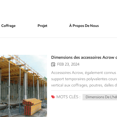
Coffrage
Projet
À Propos De Nous
Dimensions des accessoires Acrow 
FEB 23, 2024
Accessoires Acrow, également connus so
support temporaires polyvalentes coura
vertical aux coffrages, poutres, dalles 
disponibles dans une variété de tailles
MOTS CLÉS :
Dimensions De L'hé
un aperçu des dimensions typiques des 
de charge La capacité de charge des éta
De manière générale, à mesure que la 
augmente également pour s’adapter au