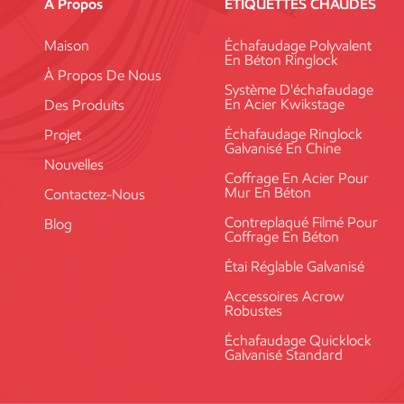
À Propos
ÉTIQUETTES CHAUDES
Maison
Échafaudage Polyvalent
En Béton Ringlock
À Propos De Nous
Système D'échafaudage
En Acier Kwikstage
Des Produits
Échafaudage Ringlock
Projet
Galvanisé En Chine
Nouvelles
Coffrage En Acier Pour
Mur En Béton
Contactez-Nous
Contreplaqué Filmé Pour
Blog
Coffrage En Béton
Étai Réglable Galvanisé
Accessoires Acrow
Robustes
Échafaudage Quicklock
Galvanisé Standard