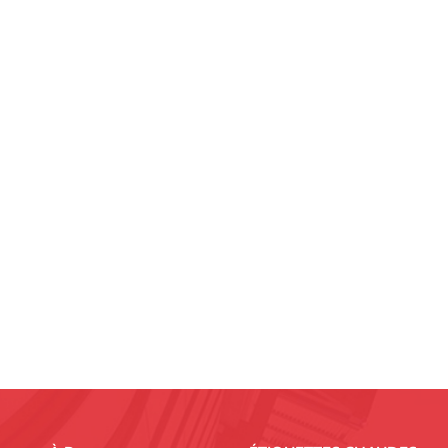
bonne réputation. Notre équipe de prof
personnalisation de projets et vous fou
qualité pour d’autres types de produits. 
que leurs accessoires, peuvent être fa
prix départ usine pour les produits, nou
intéressé ou avez des questions, n'hés
meilleur service ! FAQ Pourquoi s’app
acrow props en l'honneur de son avo
laisser les accessoires Acrow ?En génér
ou la maçonnerie se dépose et durcisse,
fréquence les étais Acrow doivent-ils ê
utilisation et au moins une fois par se
pertinentes Spécifications de l'hélice
d'utilisation de l'ingénierie Acrow Pr