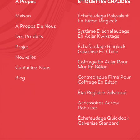
À Propos
ÉTIQUETTES CHAUDES
Maison
Échafaudage Polyvalent
En Béton Ringlock
À Propos De Nous
Système D'échafaudage
En Acier Kwikstage
Des Produits
Échafaudage Ringlock
Projet
Galvanisé En Chine
Nouvelles
Coffrage En Acier Pour
Mur En Béton
Contactez-Nous
Contreplaqué Filmé Pour
Blog
Coffrage En Béton
Étai Réglable Galvanisé
Accessoires Acrow
Robustes
Échafaudage Quicklock
Galvanisé Standard