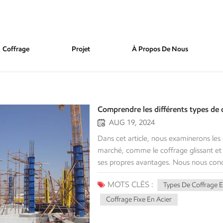
Coffrage
Projet
À Propos De Nous
Comprendre les différents types de c
AUG 19, 2024
Dans cet article, nous examinerons les différents types de coffrages en acier disponibles sur le marché, comme le coffrage glissant et le coffrage fixe, chacun remplissant sa fonction et présentant ses propres avantages. Nous nous concentrerons ensuite sur les raisons pour lesquelles le coffrage en acier est supérieur aux autres matériaux, sur les étapes du processus de coffrage en acier et sur des conseils pour maximiser son utilisation et sa durée de vie. Types de coffrage en acier Généralement, les coffrages en acier (coffrages métalliques) peuvent être classés en deux types, les coffrages glissants et les coffrages faciles, qui sont deux formes ayant une fonctionnalité distincte dans diverses conditions de construction. 1. Coffrage en acier glissant Le coffrage glissant est un type de coffrage inhabituel qui est constamment déplacé vers le haut ou vers le bas sous forme de béton. Plutôt que de construire plusieurs niveaux de coffrage dans des structures plus hautes, cela permet de créer des structures continues et élevées, telles que des immeubles de grande hauteur, des silos et des cheminées. Les structures de coffrage glissant sont presque toujours contreventées intérieurement et soutenues par des vérins hydrauliques ou des colonnes de guidage pour un mouvement fluide et cohérent dans un mouvement continu vers le haut ou vers le bas pour la construction. La méthode de construction à coffrage glissant est très avantageuse lorsque des murs en béton continus sont souhaités car il n'y a pas de joints de construction à craindre, atténuant ainsi les problèmes de points faibles structurels. Les conceptions de coffrages en acier coulissants sont également considérées comme rapides car elles accélèrent le temps de construction, ce qui peut être particulièrement avantageux avec des structures plus hautes nécessitant plusieurs configurations d'informations de coffrage traditionnel. Différents types de coffrages glissantsIl existe six catégories de coffrages glissants, qui diffèrent selon le sens de construction : ■ Coffrages à glissement vertical - le coffrage glissant est destiné au coffrage glissant d'infrastructures verticales ; les ouvriers travaillent sur une plateforme de travail pour placer les armatures sur une plateforme de travail et maintenir une coulée de béton lisse. Le coffrage glissant en béton et la plateforme de travail s'élèvent verticalement grâce à un système de vérins hydrauliques. ■ Coffrages glissants horizontaux - le coffrage glissant en acier est destiné au coffrage glissant des trottoirs, des barrières de circulation, etc. ; un vérin hydraulique permet de poser, vibrer, traiter et verrouiller le béton ; tandis qu'un vérin hydraulique fait avancer lentement le coffrage glissant pendant le processus de mise en place du béton. ■ Coffrages glissants coniques - le coffrage glissant est utilisé pour coffrer des structures hautes telles que des cheminées coniques, des tours de refroidissement et des piliers ; le coffrage glissant glisse progressivement soit à l'aide d'une plateforme ou d'un procédé de travail ; l'acceptation de chevauchement du coffrage glissant permet des variations dans les dimensions du mur et le diamètre ; en utilisation pour le béton architectural, les joints sont évidemment apparents donc déconseillés. ■ Coffrages glissants en porte-à-faux - le coffrage glissant indépendant de la grue, destiné aux systèmes de coffrage auto-levants de grandes surfaces ; il peut être utilisé pour les murs, les colonnes, les supports de sol et les transitions lorsque la zone change de dimension. ■ Coffrages à œufs - généralement utilisé sur la base des principes des moules à sauts ; capable de changer d'axe et de pente circonférentielle verticale pour s'adapter à n'importe quelle géométrie. ■ Coffrages glissants coniques - la barbotine construite à partir de plaques en porte-à-faux et de plaques superposées ; l'aspect autonivelant du peut facilement s'adapter à la fois à une conicité et à une épaisseur de paroi larges et variables ; fixé sur un support en acier. Utilisations notables : Immeubles de grande hauteur.Silos et tours de stockage.Cheminées et tours de refroi
MOTS CLÉS :
Types De Coffrage E
Coffrage Fixe En Acier