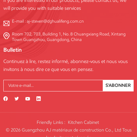
If you are interested in our products, please contact us, we
aux exigences de chaque projet.
will provide you with suitable services
E-mail :
aj-steven@dghualifeng.com.cn
Room 702, 703, Building 1, No. 8 Chuangxiang Road, Xintang
Town Guangzhou, Guangdong, China
Bulletin
Continuez à lire, restez informé, abonnez-vous et nous vous
invitons à nous dire ce que vous en pensez.
S'ABONNER
Friendly Links :
Kitchen Cabinet
© 2026 Guangzhou AJ matériaux de construction Co., Ltd Tous