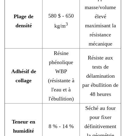
masse/volume
580 $ - 650
Plage de
élevé
3
densité
maximisant la
kg/m
résistance
mécanique
Résine
Résiste aux
phénolique
tests de
Adhésif de
WBP
délamination
collage
(résistante à
par ébullition de
l'eau et à
48 heures
l'ébullition)
Séché au four
pour fixer
Teneur en
8 % - 14 %
définitivement
humidité
la géométrie