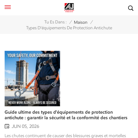
/
/
Tu Es Dans :
Maison
Types D'équipements De Protection Antichute
Guide ultime des types d'équipements de protection
antichute : garantir la sécurité et la conformité des chantiers
JUN 05, 2026
Les chutes continuent de causer des blessures graves et mortelles liées au travail dans les industries et sur les chantiers de construction du monde entier. Pour le chef de projet, le propriétaire d'un important parc d'équipements et le responsable de la sécurité, un plan de protection antichute efficace va bien au-delà du simple respect des réglementations ; il peut sauver des vies et prévenir des pertes catastrophiques.Pour créer un environnement de travail sans accident, vous devez savoir comment utiliser le équipement de protection antichute Afin de protéger vos employés contre les chutes de hauteur, nous vous expliquons les différents types d'équipements de protection antichute et leurs applications spécifiques. Vous pourrez ainsi faire un choix éclairé et mettre en œuvre toutes les mesures nécessaires pour prévenir les blessures graves, voire mortelles, liées à une chute de hauteur sur votre lieu de travail. 1. La hiérarchie de la protection contre les chutes : contrôles individuels vs. contrôles techniques Avant d'aborder les équipements spécifiques, il est crucial de comprendre que la protection antichute se divise en deux philosophies opérationnelles principales : la protection antichute passive (contrôles techniques) et la protection antichute active (systèmes individuels).Une stratégie de sécurité intelligente privilégie toujours l'élimination du danger ou les mesures d'ingénierie collectives avant de s'appuyer sur… équipement de protection individuelle (EPI).Systèmes de protection passive contre les chutesUne fois installés, les systèmes passifs ne nécessitent aucune intervention, aucun réglage ni aucun effort de la part du travailleur. Ils constituent une barrière physique, permanente ou temporaire, entre le travailleur et le risque de chute.Systèmes de protection antichute actifsLes systèmes actifs reposent sur un équipement spécialisé que les travailleurs doivent porter et fixer à un point d'ancrage. Ils sont utilisés lorsque les barrières physiques, comme les garde-corps, sont impraticables en raison du manque d'espace ou de la nature des travaux. 2. Types essentiels d'équipements de protection passive contre les chutes Lorsque la sécurité collective sur un chantier est l'objectif principal, les systèmes passifs constituent la première ligne de défense. Ils protègent simultanément toutes les personnes présentes sur le pont, ce qui les rend particulièrement rentables pour les projets de grande envergure.Systèmes de garde-corpsLa méthode la plus courante de protection passive contre les chutes est le système de garde-corps qui peut être installé le long des bords ouverts, des bords de toit et des plateformes d'échafaudage.Un système de garde-corps typique se compose d'une lisse supérieure, d'une lisse intermédiaire et d'une plinthe. La lisse supérieure doit avoir une hauteur minimale de 107 cm (42 pouces). L'OSHA (Occupational Safety and Health Administration) définit les exigences relatives aux garde-corps.Utilisations typiques : Bords de toiture, passerelles industrielles et échafaudages. Permanents et temporaires.Systèmes de filet de sécuritéLes filets de sécurité sont principalement utilisés par les travailleurs qui se déplacent en hauteur sur de vastes chantiers, comme par exemple lors de la construction de ponts ou du montage de structures métalliques de grande hauteur. Fonction: Un filet de sécurité n'est pas conçu pour empêcher une chute. Son rôle est d'amortir le choc et d'absorber l'énergie libérée afin de prévenir les blessures graves.Entretien: Les filets de sécurité sont régulièrement inspectés afin de détecter tout dommage ou débris à leur surface. De plus, ils sont contrôlés pour déceler tout signe de dégradation par les UV et toute déchirure.Lignes d'avertissement et zones de contrôleUtilisées principalement sur les toits plats ou à faible pente, les lignes de signalisation sont constituées de cordes, de câbles ou de chaînes signalées à intervalles très visibles. Elles forment une barrière érigée à une distance précise (généralement d'au moins 1,80 mètre) du bord du toit afin d'avertir les travailleurs qu'ils approchent d'une zone à risque de chute. 3. Protection active contre les chutes : Comprendre le système individuel d’arrêt de chute (PFAS) Lorsque les systèmes passifs ne peuvent être mis en œuvre, un Système d'arrêt de chute personnel (PFAS)devient obligatoire. Un dispositif antichute ne protège pas un travailleur contre une chute ; il arrête (retient) sa chute en plein vol avant qu’il n’atteigne le niveau inférieur.Un PFAS efficace repose sur la formule ABCD, où chaque composant doit fonctionner parfaitement en harmonie.+-------------------------------------------------------------+| L'ABCD d'un PFAS|+--------------------------+----------------------------------+| A - Ancrage | Le point d'attache sûr|| B - Vêtements de corps | Le harnais de sécurité intégral|| C - Dispositif de connexion | Longes ou lignes de vie autorétractables || D - Dispositif de décélération | Amortisseurs pour réduire la force|+--------------------------+----------------------------------+A – Anchorage (Le point d'ancrage)Le point d'ancrage est la fondation structurelle solide à laquelle le reste du système se connecte.Les systèmes de protection antichute doivent résister à des forces considérables, pouvant atteindre 22,2 kN (5 000 lb) par travailleur attaché, lors d'une chute. Les ingénieurs concepteurs doivent donc doubler cette force de chute pour dimensionner le système.Types d'ancrages SRL : Ancrages permanents (anneaux en D – acier certifié) fixés de façon permanente à la structure, et ancrages temporaires/mobiles (par exemple, pinces de poutre, ancrages de toit, chariots d'ancrage lourds).B – Vêtements pour le corps (harnais intégral)Les équipements de protection antichute ont évolué au fil des ans. Aujourd'hui, le harnais de sécurité complet est l'équipement autorisé pour l'arrêt des chutes. Les ceintures de sécurité plus anciennes sont strictement interdites comme équipement de protection antichute, car elles peuvent provoquer de graves blessures internes en cas de chute.Les harnais de sécurité complets sont conçus pour répartir les forces de chute sur les points les plus robustes du corps de l'utilisateur : les cuisses, le bassin, la poitrine et les épaules.Positionnement des anneaux : Points de fixation des anneaux en D - L'arrêt de chute s'effectue en reliant le harnais de sécurité au système antichute au moyen de l'anneau en D dorsal, situé entre les omoplates. Les points de fixation des anneaux en D sternaux (sur la poitrine) sont généralement réservés à l'utilisation avec un système d'escalade guidée ou pour les opérations de sauvetage.D-C et D – Dispositifs de connexion et de décélérationLe connecteur est fixé au point d'ancrage et est généralement équipé d'un dispositif de décélération pour ralentir la chute du travailleur.Lanières antichoc : Ces longes sont généralement fabriquées avec une sangle robuste et comportent une âme. Cette âme se rompt ou se brise lors d'une chute, ce qui absorbe l'énergie du choc et stoppe la chute du travailleur à un niveau sûr (environ 816 kg ou moins).Lignes de vie autorétractables (LVA) : Ces lignes de vie, souvent appelées « lignes de sécurité », sont couramment utilisées sur les lieux de travail. La ligne de vie à rappel automatique se déploie au fur et à mesure des mouvements de l'utilisateur. En cas de chute, le frein centrifuge interne se bloque instantanément pour stopper la chute. Généralement, la hauteur de chute est de quelques centimètres seulement. C'est pourquoi les lignes de vie à rappel automatique sont si populaires. Autre avantage : elles permettent de réduire la distance de dégagement nécessaire en cas de chute par rapport à l'utilisation d'une longe de 1,80 m. 4. Équipement de positionnement au travail et de retenue des chutes Tous les systèmes actifs ne sont pas conçus pour rattraper un travailleur en cas de chute. Deux autres dispositifs essentiels sont conçus pour modifier les mouvements de l'utilisateur afin d'éviter toute chute.Systèmes de retenue de chuteUn système antichute fonctionne comme une laisse pour chien. Il relie le travailleur à un point d'ancrage par une longe de longueur fixe, trop courte pour lui permettre d'atteindre le bord d'un toit ou d'une plateforme. Comme le travailleur ne peut pas tomber, ces systèmes ne nécessitent pas d'amortisseurs.Systèmes de positionnement au travailCouramment utilisé par les monteurs de pylônes, les ferrailleurs et les arboristes, l'équipement de positionnement au travail maintient un travailleur en place sur une surface verticale (comme un mur ou un poteau), lui laissant les mains libres pour travailler.Note cruciale :Les systèmes de maintien au travail vous retiennent, mais ils n'arrêtent pas les chutes. Ils doivent toujours être complétés par un système antichute individuel distinct.· 5. Lignes de vie horizontales et verticales Lorsque les travailleurs doivent se déplacer horizontalement ou verticalement sur de longues distances, les points d'ancrage fixes uniques deviennent impraticables. C'est là qu'interviennent les systèmes de lignes de vie.Lignes de vie horizontales (LVH) :Un câble souple ou une sangle est reliés entre deux points d'ancrage. Les travailleurs y attachent leurs longes et peuvent ainsi marcher parallèlement au bord du précipice en toute sécurité.Lignes de vie verticales (LVV) :Une corde ou un câble descendant verticalement le long d'une échelle ou d'une structure, équipé d'un bloqueur mobile. Ce bloqueur accompagne le travailleur de haut en bas, mais se verrouille instantanément sur le câble vertical en cas de chute. 6. Points de contrôle d'inspection, d'entretien et de conformité Posséder les meilleurs équipements de protection antichute ne sert à rien si ces équipements sont mal entretenus ou mal adaptés. Pour rester conforme aux normes de sécurité internationales telles que l'OSHA ou l'ANSI, appliquez les protocoles suivants :Inspections préalab