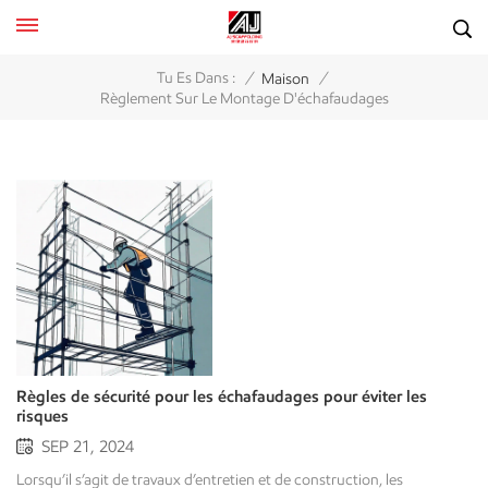
/
/
Tu Es Dans :
Maison
Règlement Sur Le Montage D'échafaudages
Règles de sécurité pour les échafaudages pour éviter les
risques
SEP 21, 2024
Lorsqu’il s’agit de travaux d’entretien et de construction, les échafaudages sont nécessaires. Les échafaudages offrent une surface de travail stable aux travailleurs de l’entretien et de la construction. Un échafaudage de mauvaise qualité pourrait entraîner des accidents comme une chute ou un effondrement. Par conséquent, le respect de règles de sécurité appropriées est nécessaire pour contribuer à minimiser les accidents et à protéger votre entreprise. Notre blog discutera et décrira les différents types d'échafaudages utilisés par les entrepreneurs, décrira certaines des précautions de sécurité nécessaires à observer lors de l'utilisation d'échafaudages et comment répondre aux attentes de l'OSHA. De plus, nous soulignerons la nécessité de placer la sécurité de votre échafaudage avant tout autre problème, simplement pour réduire les pertes potentielles de vies, les dépenses et le temps consacré à votre projet. Règles de sécurité de base pour les échafaudages Il est plus sûr de travailler sur un échafaudage si les précautions de sécurité suivantes sont respectées. Ces mesures de sécurité importantes assurent un environnement de travail sûr et préviennent les accidents. Voici les règles de base les plus importantes en matière d’échafaudages que chaque travailleur et superviseur devrait suivre : • Inspecter l'échafaudageInspectez l’équipement d’échafaudage pour déceler tout dommage ou toute pièce manquante avant chaque utilisation. Réparez les composants endommagés ou remplacez les composants manquants avant de commencer les travaux. • Assurez-vous que les travailleurs sont formés Tous les travailleurs utilisant des échafaudages doivent être formés aux risques liés aux échafaudages. Il s'agit d'une exigence de l'OSHA. • Équipement de protection individuelle Des casques de sécurité, des chaussures antidérapantes et des équipements de protection contre les chutes doivent être utilisés par tous les travailleurs sur ou autour d'un échafaudage. • Ne dépassez jamais les limites de charge Ne laissez jamais dépasser la limite de charge. Cela pourrait provoquer l’effondrement de l’échafaudage. • Gardez l'échafaudage propre Ne laissez pas de déchets ou de débris s'accumuler sur l'échafaudage. Il s'agit d'un énorme risque de trébuchement pour tous ceux qui utilisent l'échafaudage. Évitez de déplacer des échafaudages avec des travailleurs dessusInstallation stationnaire : les échafaudages mobiles tels que les tours roulantes doivent être stationnaires et sécurisés avant que les travailleurs montent.Vérifiez les environs : vérifiez toujours les lignes électriques, les équipements ou autres dangers lors du repositionnement des échafaudages.Retirer des matériaux : assurez-vous qu'aucun outil ou matériel n'est laissé sur les plates-formes pendant que l'échafaudage est déplacé, réduisant ainsi le risque de chute d'objets. Suivez les directives de sécurité électriqueMaintenez une distance de sécurité : les échafaudages doivent être installés à au moins 10 pieds (3 mètres) des lignes électriques ou des sources électriques.Matériaux non conducteurs : lorsque vous travaillez à proximité de lignes électriques, utilisez des échafaudages et des outils fabriqués à partir de matériaux non conducteurs comme la fibre de verre ou le plastique pour éviter les risques électriques.Protection contre les défauts à la terre : utilisez des disjoncteurs de fuite à la terre (GFCI) pour tout équipement alimenté sur ou autour de l'échafaudage. Mettre en œuvre la préparation aux situations d’urgenceÉquipement d'urgence : Assurez-vous que l'équipement d'urgence, tel que des extincteurs ou des trousses de premiers soins, est disponible et accessible sur place.Plan de sauvetage : Élaborez un plan de protection contre les chutes et de sauvetage qui décrit les procédures d'urgence pour les travailleurs tombés ou blessés.Communication : Établissez des canaux de communication clairs pour les situations d'urgence, permettant aux travailleurs de signaler rapidement des incidents ou de demander de l'aide. Règlement sur le montage d'échafaudages Ne pas ériger correctement un échafaudage peut entraîner un risque d’effondrement et des blessures potentielles. De ce fait, le montage d’échafaudages, quelle que soit leur hauteur, est soumis aux règles de sécurité établies. Assurez-vous de mettre en œuvre les éléments suivants lors de l’assemblage de l’échafaudage : Utilisez une base sécurisée et fiable : Les pieds de l'échafaudage doivent être posés ou fixés sur une surface solide et plane. Certains supports peuvent nécessiter l'utilisation d'une plaque de base ou même de seuils de boue pour les surfaces instables ou molles. En aucun cas, une base d'échafaudage ne doit reposer sur des objets instables, tels que des briques, des blocs de béton ou des tonneaux, pour stabiliser ses pieds. Bien étayer la structure : Les renforts diagonaux et horizontaux doivent être utilisés à des intervalles d’autant plus rapprochés que l’échafaudage s’étend vers le haut. Chaque mécanisme de verrouillage doit être engagé et l'échafaudage ne doit pas être déplacé lorsque des travailleurs sont présents. Le rapport hauteur/base : L'OSHA exige que le rapport hauteur/largeur de base soit de 4:1. S'il est plus grand que cela, l'échafaudage devra peut-être être contreventé ou attaché à la structure. Installer les garde-corps et les garde-pieds : Des garde-corps sont requis sur la ou les plateformes situées à une hauteur de 10 pieds ou plus. Des plinthes doivent être en place pour empêcher les outils et autres matériaux de tomber. Installez des rallonges ou des stabilisateurs : Pour augmenter la stabilité, vous devrez peut-être ajouter des stabilisateurs ou des rallonges aux échafaudages roulants ou à la base de tout échafaudage qui correspond au rapport hauteur/base. Conseils de sécurité sur le chantier pour les échafaudages Une fois l’échafaudage monté, la sécurité sur le chantier est essentielle pour éviter les accidents. Quelle que soit la qualité de la construction de l'échafaudage, une pratique dangereuse sur le chantier peut créer des dangers. Vous trouverez ci-dessous quelques règles et réglementations importantes en matière d'échafaudages pour le chantier que tous les travailleurs et superviseurs devraient adopter : Maintenir une distance par rapport aux lignes électriques :L'OSHA exige que les échafaudages soient maintenus à au moins 10 pieds de toute ligne électrique aérienne. Si les travailleurs ne peuvent pas se tenir à l'écart des lignes électriques ou si une distance de 10 pieds ne peut pas être maintenue, l'alimentation doit être coupée ou une barrière électrique doit être installée pour se protéger contre les chocs. Prévenir les chutes : Outre les garde-corps sur les échafaudages d'une hauteur supérieure à 10 pieds, tout travailleur doit utiliser un système antichute personnel (PFAS) lorsqu'il travaille en hauteur sur un échafaudage. Cela peut inclure des harnais et des longes lorsque vous travaillez sur des plates-formes suspendues ou surélevées. Évitez de surcharger l'échafaudage :La charge d'un échafaudage peut être constituée d'un trop grand nombre de travailleurs, d'outils ou de matériaux, ce qui entraînera l'effondrement de l'échafaudage. Travaillez avec la charge maximale imposée indiquée pour l'échafaudage et faites attention à la répartition du poids des matériaux sur l'échafaudage. Outils et matériel sécurisés :Les outils et le matériel doivent être sécurisés lorsqu'ils ne sont pas utilisés pour éviter qu'ils ne tombent. Les travailleurs doivent attacher les outils à leur corps avec un cordon ou une ceinture à outils, ne jamais laisser les outils posés sur le site de l'échafaudage et, à part le stockage des outils, les matériaux ne doivent pas être laissés sur l'échafaudage lorsqu'ils ne sont pas utilisés. Utilisez correctement les échelles et les escaliers :Les travailleurs ne doivent jamais utiliser de traverses d’échafaudage pour grimper, ni utiliser de méthode dangereuse pour monter ou descendre de l’échafaudage surélevé. Il faut également éviter de transporter des outils ou du matériel en descendant ou sur un échafaudage. Conscience météo :Les conditions météorologiques telles que le vent, la pluie, la glace ou la neige peuvent créer des conditions glissantes lorsque vous êtes sur l'échafaudage, ou elles peuvent simplement déterminer si le travail peut être réalisé en hauteur. Protocoles d'urgence pour les échafaudages Des accidents peuvent survenir sur les chantiers d’échafaudages, il est donc essentiel de disposer de protocoles d’urgence clairs. Les protocoles clés comprennent : Plan d'action d'urgence (PAE) : Créez un PAE détaillant les itinéraires d'évacuation, les coordonnées des services d'urgence et les rôles du personnel clé. Organisez des exercices réguliers et assurez-vous que le plan est accessible à tous les travailleurs. Réponse aux chutes : En cas de chute, évitez de déplacer le travailleur blessé à moins que cela ne soit nécessaire. Appelez les services médicaux d’urgence (EMS) et prodiguez les premiers soins si vous êtes formé. Si le travailleur est suspendu, stabilisez-le mais ne vous mettez pas en danger. Effondrement de l'échafaudage : Évacuez immédiatement la zone et appelez les secours. Tenez compte de tous les travailleurs pour vous assurer que personne n'est piégé, en utilisant un système de communication comme un décompte des effectifs. Urgences électriques : Ne touchez pas l’échafaudage jusqu’à ce que l’alimentation soit coupée. Signalez le problème à la société de services publics. En cas d'électrocution, appelez les services d'urgence et administrez la RCR si cela est sécuritaire. Sauvetage depuis des échafaudages suspendus : Appelez les services de secours si les travailleurs sont bloqués. Assurez-vous qu’ils disposent de systèmes antichute personnels (PFAS) pour la descente d’urgence. Incendie ou explosion : Évacuez par les issues de secours, activez