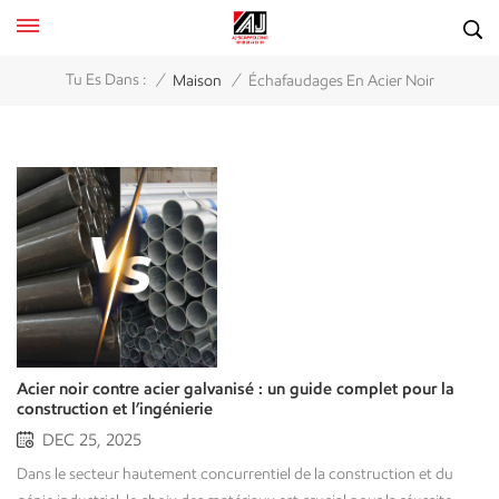
/
/
Tu Es Dans :
Maison
Échafaudages En Acier Noir
Acier noir contre acier galvanisé : un guide complet pour la
construction et l’ingénierie
DEC 25, 2025
Dans le secteur hautement concurrentiel de la construction et du génie industriel, le choix des matériaux est crucial pour la réussite d'un projet et pour éviter les problèmes de maintenance. Que vous soyez responsable des achats pour une grande entreprise d'infrastructures, une société de location d'échafaudages ou un distributeur de matériaux de construction, votre connaissance des matières premières est indispensable.Bien que les deux acier noir et acier galvanisé Bien qu'ils puissent paraître très similaires à première vue, il s'agit en réalité de produits très différents. Fabriqués généralement à partir des mêmes aciers de base, ils présentent des niveaux de performance et de durabilité différents, ainsi que des applications distinctes. Choisir l'un de ces produits pour un usage inapproprié peut entraîner des défaillances structurelles, des risques pour la sécurité ou des coûts excessifs.Dans cet article, nous examinerons les différences entre le fer noir et le fer galvanisé en fonction des spécifications techniques, du coût et des utilisations les plus appropriées pour les deux types de fer, afin que vous disposiez de toutes les informations nécessaires pour déterminer quel produit choisir pour votre prochain projet. Qu'est-ce que l'acier noir ? L'acier noir est un terme informel qui désigne ce que l'on appelle officiellement "acier au carbone noirL'acier noir, ou plus simplement l'acier doux, est un acier qui n'a pas été galvanisé, c'est-à-dire non recouvert de zinc pour le protéger de la corrosion.L'appellation « noir » provient de la calamine, une couche d'oxyde foncée qui se forme à la surface de l'acier lors de sa fabrication. Cette calamine est une matière sombre et friable qui confère au tuyau ou au tube de structure un aspect mat caractéristique. Caractéristiques de l'acier noir :Aucun revêtement protecteurContrairement à l'acier galvanisé, l'acier noir ne possède aucun revêtement.Surface huileuseL'acier noir est généralement enduit d'huile par le fabricant pour le protéger de la rouille pendant le transport.Haute résistanceL'acier noir possède la même résistance à la traction élevée que les autres formes d'acier.Sensibilité à la rouilleComme il n'y a pas de revêtement protecteur, il rouillera TRÈS rapidement une fois exposé à l'humidité. Idée fausse courante :Le terme « tuyau en acier noir » désigne généralement le matériau utilisé pour la tuyauterie de gaz dans l'industrie des canalisations ; toutefois, en ce qui concerne les matériaux d'échafaudage/de structure, le terme « acier noir » désigne généralement de l'acier brut non peint ou non revêtu qui devra être recouvert d'un type de revêtement pour une utilisation en extérieur. Qu'est-ce que l'acier galvanisé ? L'acier galvanisé est un acier recouvert d'une couche protectrice de zinc pour prévenir la corrosion. La méthode la plus couramment utilisée pour obtenir ce type de revêtement est la galvanisation à chaud (HDG), qui permet d'obtenir la combinaison la plus résistante et la plus durable de ces deux matériaux. La galvanisation à chaud est le procédé qui consiste à immerger l'acier dans un bain de zinc fondu (environ 450 °C), ce qui provoque une forte réaction métallurgique entre le zinc et l'acier, aboutissant à la formation d'un revêtement protecteur sur les surfaces intérieure et extérieure du produit en acier. Caractéristiques clés de l'acier galvanisé :Protection sacrificielleLe procédé de galvanisation protège l'acier en y ajoutant une couche de zinc. Si cette couche est endommagée par des rayures ou tout autre facteur, le zinc environnant se corrodera avant que l'acier sous-jacent ne commence à rouiller.Aspect argenté/grisLa couleur du revêtement de zinc est généralement argentée et peut paraître brillante, voire pailletée en raison de la structure cristalline du zinc.Longue durée de vieLe revêtement peut assurer une protection pendant de nombreuses années, voire des décennies, en fonction de l'exposition aux intempéries et aux conditions environnementales. Principales différences : acier noir contre acier galvanisé Pour nos clients du secteur de la location d'échafaudages et de la fourniture de matériaux de construction, le choix entre ces deux matériaux se résume généralement à trois facteurs : la corrosion, le coût et l'application.1. Résistance à la corrosion et durabilitéC'est ce qui fait la plus grande différence.Acier noir: Ne présente aucune résistance naturelle à la corrosion. Si vous utilisez échafaudages en acier noir Les tubes exposés en milieu côtier extérieur, sans être peints, commenceront à rouiller en quelques jours. Un entretien régulier (nettoyage, huilage ou peinture) est nécessaire pour préserver leur intégrité structurelle.Acier galvaniséConçu pour résister aux intempéries. La barrière de zinc empêche l'oxygène et l'eau d'atteindre le fer, bloquant ainsi efficacement la rouille. Un atout essentiel pour les entreprises d'échafaudages. Le matériel galvanisé peut être stocké à l'extérieur, dans les parcs de location, sans se dégrader, contrairement au matériel en acier noir qui doit être entreposé à l'abri ou faire l'objet d'un entretien constant. 2. Comparaison des prixL'établissement du budget est toujours l'objectif principal du trader ou du chef de projet.Acier noirLe procédé de fabrication de l'acier noir ne comprend pas de galvanisation, ce qui le rend moins cher que l'acier galvanisé. L'acier noir est l'option la plus économique pour les projets utilisant de l'acier noir intégré (par exemple, les systèmes d'extinction automatique d'incendie dans un bâtiment) et ne nécessitant pas de peinture dans l'immédiat.Acier galvaniséComparativement à l'acier noir, l'acier galvanisé coûte entre 30 et 40 % plus cher. Du point de vue du coût total de possession (CTP), l'acier galvanisé s'avère généralement moins coûteux car il nécessite moins d'entretien et a une durée de vie supérieure à celle de l'acier noir.Conseil pour les entreprises de locationBien que l'achat d'échafaudages en acier noir soit initialement moins cher que l'achat d'échafaudages galvanisés, le coût annuel du ponçage, de la peinture et de l'entretien de la structure en acier noir dépasse souvent les économies initiales réalisées grâce à l'achat d'échafaudages galvanisés. 3. ApplicationsVoici un bref aperçu basé sur les normes de l'industrie. Acier noir :Conduites de gazLes canalisations en acier sont les plus courantes pour le gaz. En effet, le zinc contenu dans les tuyaux en fer galvanisé finit par s'écailler lorsqu'ils ne sont pas utilisés pendant un certain temps, et ces particules de zinc finissent généralement par obstruer les injecteurs de gaz. Les tuyaux en acier noir sont devenus la norme pour une installation de gaz sûre, qu'il s'agisse de GPL ou de gaz naturel.Systèmes de chauffage en circuit ferméLes systèmes de chauffage en circuit fermé qui ne fournissent pas un approvisionnement continu en eau pour maintenir un niveau adéquat d'oxygène dissous réduiront le risque de corrosion (rouille).Éléments structuraux (à peindre)Si vous construisez une structure esthétique personnalisée qui sera thermolaquée d'une couleur spécifique, il est plus économique de commencer avec de l'acier noir. Acier galvanisé :Échafaudages et coffragesDans la construction moderne, les échafaudages à anneaux, à cupules et à cadre sont presque exclusivement galvanisés afin de garantir sécurité et longévité sous la pluie et la neige.Conduites d'approvisionnement en eauPour le transport d'eau extérieur ou industriel (remarque : pour l'eau potable résidentielle, les plastiques/cuivre ont largement remplacé l'acier, mais l'acier galvanisé est toujours utilisé dans les milieux industriels).Clôtures et rampes extérieuresTout métal exposé aux intempéries a besoin de la protection du zinc. Comparaison en un coup d'œil Pour vous donner une idée rapide, voici comment se comparent les deux matériaux :FonctionnalitéAcier noirAcier galvaniséComposant principalFer, carboneRevêtement en fer, carbone et zincApparenceGris foncé / Noir / MatArgent / Gris / Brillantrésistance à la corrosionTrès faible (rouille facilement)Très élevécoût initialFaibleÉlevé (+30-40 %)EntretienÉlevé (Nécessite une peinture/un revêtement)Faible (autoprotection)Idéal pour l'essence ?OUI (Standard)NON (Les paillettes de zinc provoquent des obstructions)Idéal pour l'eau ?NON (Se corrode rapidement)OUI (Usage industriel)Espérance de vie (en extérieur)< 10 ans (sans peinture)20 à 50 ans Comment choisir pour votre entreprise ? Si vous êtes un commerçant ou un distributeur, il est essentiel de vous renseigner auprès de votre client sur l'environnement de l'installation. Demandez : « Est-ce pour le gaz ou l'eau ? »Si gaz : Vendez de l'acier noir.Si l'eau : Vendre galvanisé. Demandez : « Est-ce pour une structure extérieure ou un échafaudage ? »Si le client est une entreprise de location recherchant un retour sur investissement à long terme, recommandez l'acier galvanisé. Il conserve mieux sa valeur à la revente et offre une image professionnelle sur les chantiers pendant des années.S'il s'agit d'un projet ponctuel où la structure sera immédiatement enrobée de béton ou peinte, Black Steel peut permettre de réaliser des économies. Demandez : « Quel est le climat ? »Dans les régions humides (comme l'Asie du Sud-Est ou les zones côtières), l'acier noir nécessite un entretien rigoureux. Nous recommandons fortement d'opter pour des solutions galvanisées à chaud afin de prévenir tout risque de responsabilité structurelle. Conclusion Comprendre la différence entre l'acier noir et l'acier galvanisé, c'est plus que simplement connaître les revêtements de zinc ; c'est choisir l'outil adapté à la tâche.L'acier noir allie robustesse et économie, ce qui en fait le matériau de prédilection pour les conduites de gaz et les structures intérieures. L'acier galvanisé, grâce à sa protection supérieure contre les intempéries, est le champion incontesté des échafaudages, des constructions extérieures et des réseaux d'eau.P