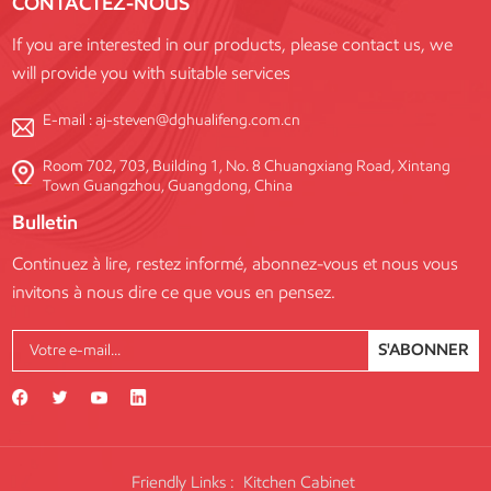
CONTACTEZ-NOUS
grande flexibilité de
personnalisation pour répondre
If you are interested in our products, please contact us, we
aux exigences de chaque projet.
will provide you with suitable services
E-mail :
aj-steven@dghualifeng.com.cn
Room 702, 703, Building 1, No. 8 Chuangxiang Road, Xintang
Town Guangzhou, Guangdong, China
Bulletin
Continuez à lire, restez informé, abonnez-vous et nous vous
invitons à nous dire ce que vous en pensez.
S'ABONNER
Friendly Links :
Kitchen Cabinet