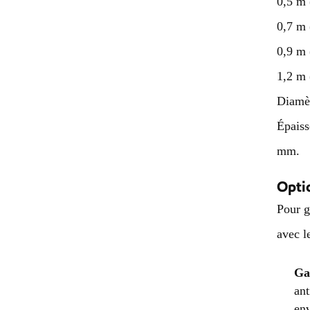
0,5 m 
0,7 m 
0,9 m 
1,2 m 
Diamèt
Épaiss
mm.
Opti
Pour g
avec l
Ga
ant
env