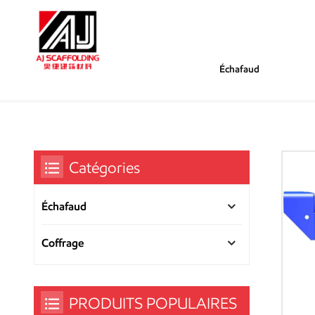
Échafaud
/
/
/
Tu Es Dans :
Support
Maison
Accessoires D'échafaudage
Catégories
Échafaud
Coffrage
PRODUITS POPULAIRES