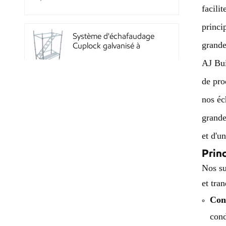
Quicklock
facili
princi
Système d'échafaudage
grande
Cuplock galvanisé à
chaud
AJ Bui
de pro
Échafaudages Kwikstage
nos éc
en acier thermolaqué
pour la construction en
grande
Chine
et d'u
Princ
Échafaudage à
verrouillage annulaire
Nos su
Layher galvanisé Q345
et tran
haute résistance, norme
Con
Système de coffrage en
cond
acier réutilisable à haute