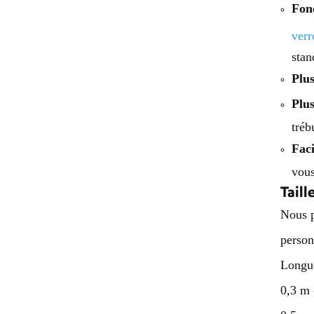
Fon
efficacité pour béton
verr
stan
Plus
Plus
tréb
Faci
vous
Taill
Nous p
person
Longue
0,3 m 