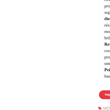
pro
sup
éle
rés
moi
bri
Re
cou
pro
une
Pei
bas
MOT