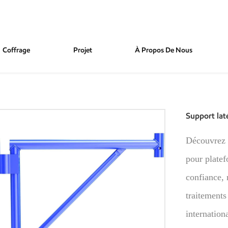
Coffrage
Projet
À Propos De Nous
 Latéral D'échafaudage Q235 À Prix De Gros
Support lat
Découvrez 
pour platef
confiance,
traitements
internation