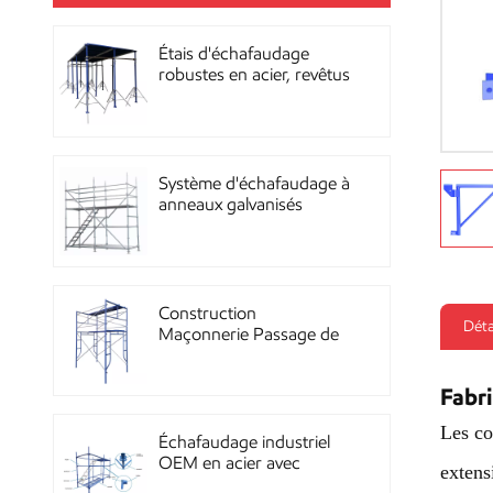
Étais d'échafaudage
robustes en acier, revêtus
de poudre, pour la
construction OEM
Système d'échafaudage à
anneaux galvanisés
multidirectionnels
robustes
Construction
Déta
Maçonnerie Passage de
façade Échafaudage à
ossature métallique
Fabr
Les co
Échafaudage industriel
OEM en acier avec
extens
revêtement en poudre