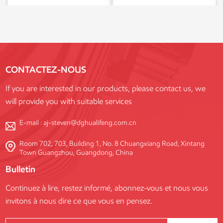
passant des structures
industriels, commerciaux et
résidentielles aux structures
d'infrastructures. Fabriqué dans
commerciales et publiques.
notre usine ultramoderne, il allie
une durabilité exceptionnelle, la
conformité aux normes de
sécurité internationales et une
CONTACTEZ-NOUS
grande flexibilité de
personnalisation pour répondre
If you are interested in our products, please contact us, we
aux exigences de chaque projet.
will provide you with suitable services
E-mail :
aj-steven@dghualifeng.com.cn
Room 702, 703, Building 1, No. 8 Chuangxiang Road, Xintang
Town Guangzhou, Guangdong, China
Bulletin
Continuez à lire, restez informé, abonnez-vous et nous vous
invitons à nous dire ce que vous en pensez.