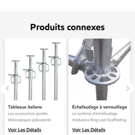
Produits connexes
Tableaux italiens
Échafaudage à verrouillage
galvanisés en acier
annulaire Layher galvanisé
Les accessoires ajustés
Le système d'échafaudage
télescopique
Q345 haute résistance,
télescopiques polyvalents
modulaire Ring Lock Scaffolding
norme
conviennent à un large éventail
Standard est un système haute
Voir Les Détails
Voir Les Détails
de projets de construction,
performance destiné aux projets