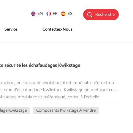
EN
FR
ES
Recherche
Service
Contactez-Nous
te sécurité les échafaudages Kwikstage
uction, en constante évolution, il est impossible d'être trop
 Système d'échafaudage Kwikstage Kwikstage permet tout cela,
afaudage modulaire et préfabriqué, conçu à l'échelle
 de montage et de démontage : plus rapide encore que les
dage Kwikstage
Composants Kwikstage À Vendre
ords, lourds et encombrants. Le terme « Kwikstage » a été
 installation, supérieure à celle de toute autre méthode. Plus
éaliser des économies considérables de temps et de main-
currentiel indéniable.Kwikstage se distingue par son système