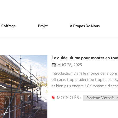
Coffrage
Projet
À Propos De Nous
Le guide ultime pour monter en tou
AUG 28, 2025
Introduction Dans le monde de la constr
efficace, trop prudent ou trop fiable.
et bien plus encore ! Ce système d'éch
mondiale, se distingue par sa rapidité
MOTS CLÉS :
Système D'échafau
systèmes traditionnels à tubes et racc
choisi pour souligner la rapidité de son
largement, son utilisation permet de r
d'œuvre sur chantier ; un avantage con