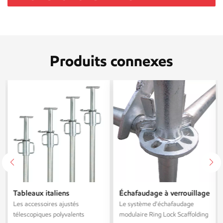
Produits connexes
Tableaux italiens
Échafaudage à verrouillage
galvanisés en acier
annulaire Layher galvanisé
Les accessoires ajustés
Le système d'échafaudage
télescopique
Q345 haute résistance,
télescopiques polyvalents
modulaire Ring Lock Scaffolding