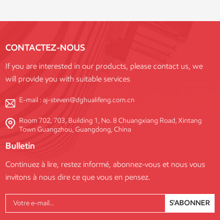
commerciales et publiques.
notre usine ultramoderne, il allie
une durabilité exceptionnelle, la
conformité aux normes de
sécurité internationales et une
CONTACTEZ-NOUS
grande flexibilité de
personnalisation pour répondre
If you are interested in our products, please contact us, we
aux exigences de chaque projet.
will provide you with suitable services
E-mail :
aj-steven@dghualifeng.com.cn
Room 702, 703, Building 1, No. 8 Chuangxiang Road, Xintang
Town Guangzhou, Guangdong, China
Bulletin
Continuez à lire, restez informé, abonnez-vous et nous vous
invitons à nous dire ce que vous en pensez.
S'ABONNER