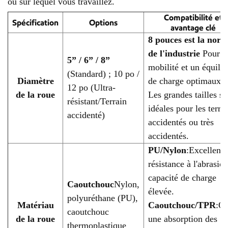
ou sur lequel vous travaillez.
Compatibilité et
Spécification
Options
avantage clé
8 pouces est la nor
de l'industrie
Pour u
5” / 6” / 8”
mobilité et un équilib
(Standard) ; 10 po /
Diamètre
de charge optimaux.
12 po (Ultra-
de la roue
Les grandes tailles so
résistant/Terrain
idéales pour les terra
accidenté)
accidentés ou très
accidentés.
PU/Nylon
:Excellente
résistance à l'abrasion
capacité de charge
Caoutchouc
Nylon,
élevée.
polyuréthane (PU),
Matériau
Caoutchouc/TPR
:Of
caoutchouc
de la roue
une absorption des
thermoplastique