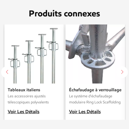
Produits connexes
Tableaux italiens
Échafaudage à verrouillage
galvanisés en acier
annulaire Layher galvanisé
Les accessoires ajustés
Le système d'échafaudage
télescopique
Q345 haute résistance,
télescopiques polyvalents
modulaire Ring Lock Scaffolding
norme
conviennent à un large éventail
Standard est un système haute
Voir Les Détails
Voir Les Détails
de projets de construction,
performance destiné aux projets
passant des structures
industriels, commerciaux et
résidentielles aux structures
d'infrastructures. Fabriqué dans