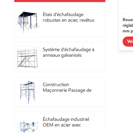
Étais d'échafaudage
Roues
robustes en acier, revêtus
régla
de poudre, pour la
mm p
construction OEM
Vo
Système d'échafaudage à
anneaux galvanisés
multidirectionnels
robustes
Construction
Maçonnerie Passage de
façade Échafaudage à
ossature métallique
Échafaudage industriel
OEM en acier avec
revêtement en poudre