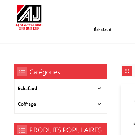
Échafaud
/
/
Tu Es Dans :
Roulettes D'échafaudage
Maison
Catégories
Échafaud
Coffrage
PRODUITS POPULAIRES