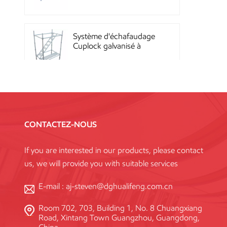
Quicklock
Système d'échafaudage
Cuplock galvanisé à
chaud
Échafaudages Kwikstage
en acier thermolaqué
pour la construction en
CONTACTEZ-NOUS
Chine
If you are interested in our products, please contact
Échafaudage à
us, we will provide you with suitable services
verrouillage annulaire
Layher galvanisé Q345
haute résistance, norme
E-mail :
aj-steven@dghualifeng.com.cn
Room 702, 703, Building 1, No. 8 Chuangxiang
Système de coffrage en
Road, Xintang Town Guangzhou, Guangdong,
acier réutilisable à haute