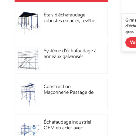
Étais d'échafaudage
Girma
robustes en acier, revêtus
d'éch
de poudre, pour la
gros
construction OEM
Vo
Système d'échafaudage à
anneaux galvanisés
multidirectionnels
robustes
Construction
Maçonnerie Passage de
façade Échafaudage à
ossature métallique
Échafaudage industriel
OEM en acier avec
revêtement en poudre