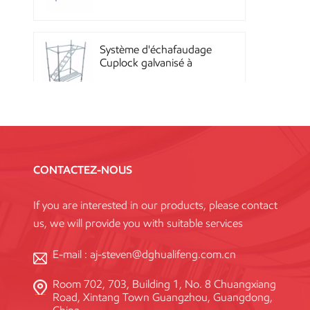
Quicklock
Système d'échafaudage
Cuplock galvanisé à
chaud
Échafaudages Kwikstage
en acier thermolaqué
pour la construction en
CONTACTEZ-NOUS
Chine
If you are interested in our products, please contact
Échafaudage à
us, we will provide you with suitable services
verrouillage annulaire
Layher galvanisé Q345
haute résistance, norme
E-mail :
aj-steven@dghualifeng.com.cn
Room 702, 703, Building 1, No. 8 Chuangxiang
Système de coffrage en
Road, Xintang Town Guangzhou, Guangdong,
acier réutilisable à haute