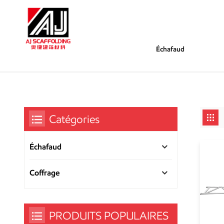
Échafaud
/
/
Tu Es Dans :
Poutres En Treillis D'échafaudage Ring
Maison
Catégories
Échafaud
Coffrage
PRODUITS POPULAIRES