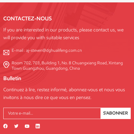
conformité aux normes de
sécurité internationales et une
CONTACTEZ-NOUS
grande flexibilité de
personnalisation pour répondre
If you are interested in our products, please contact us, we
aux exigences de chaque projet.
will provide you with suitable services
E-mail :
aj-steven@dghualifeng.com.cn
Room 702, 703, Building 1, No. 8 Chuangxiang Road, Xintang
Town Guangzhou, Guangdong, China
Bulletin
Continuez à lire, restez informé, abonnez-vous et nous vous
invitons à nous dire ce que vous en pensez.
S'ABONNER