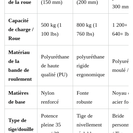
de la roue
(150 mm)
(200 mm)
300 mm)
Capacité
500 kg (1
800 kg (1
1 200+ k
de charge /
100 lbs)
760 lbs)
640+ lbs)
Roue
Matériau
Polyuréthane
polyuréthane
de la
Polyurét
de haute
rigide
bande de
moulé / F
qualité (PU)
ergonomique
roulement
Matières
Nylon
Fonte
Noyau en
de base
renforcé
robuste
acier for
Potence
Tige de
Bride
Type de
pleine 35
nivellement
personnal
tige/douille