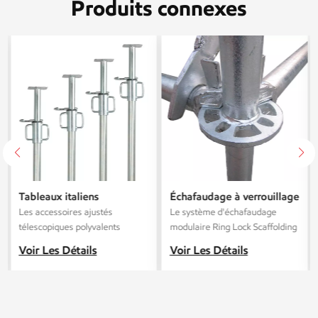
Produits connexes
Tableaux italiens
Échafaudage à verrouillage
galvanisés en acier
annulaire Layher galvanisé
Les accessoires ajustés
Le système d'échafaudage
télescopique
Q345 haute résistance,
télescopiques polyvalents
modulaire Ring Lock Scaffolding
norme
conviennent à un large éventail
Standard est un système haute
Voir Les Détails
Voir Les Détails
de projets de construction,
performance destiné aux projets
passant des structures
industriels, commerciaux et
résidentielles aux structures
d'infrastructures. Fabriqué dans
commerciales et publiques.
notre usine ultramoderne, il allie
une durabilité exceptionnelle, la