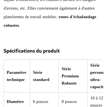
d'avions, etc. Elles conviennent également à d'autres
plateformes de travail mobiles.
roues d'échafaudage
robustes
.
Spécifications du produit
Série
Série
Paramètre
Série
personna
Premium
technique
standard
ultra-
Robuste
capacité
10 à 12
Diamètre
6 pouces
8 pouces
pouces (2