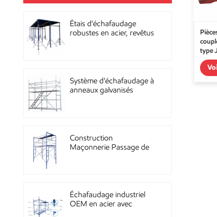
Étais d'échafaudage
Pièce
robustes en acier, revêtus
coupl
de poudre, pour la
type 
construction OEM
Vo
Système d'échafaudage à
anneaux galvanisés
multidirectionnels
robustes
Construction
Maçonnerie Passage de
façade Échafaudage à
ossature métallique
Échafaudage industriel
OEM en acier avec
revêtement en poudre