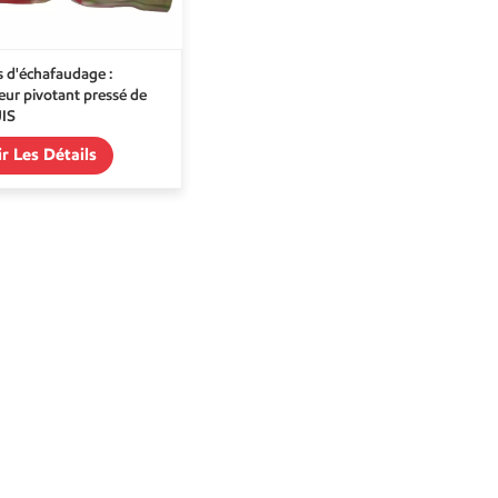
s d'échafaudage :
eur pivotant pressé de
JIS
ir Les Détails