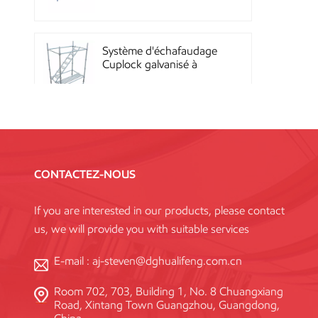
Quicklock
Système d'échafaudage
Cuplock galvanisé à
chaud
Échafaudages Kwikstage
en acier thermolaqué
pour la construction en
CONTACTEZ-NOUS
Chine
If you are interested in our products, please contact
Échafaudage à
us, we will provide you with suitable services
verrouillage annulaire
Layher galvanisé Q345
haute résistance, norme
E-mail :
aj-steven@dghualifeng.com.cn
Room 702, 703, Building 1, No. 8 Chuangxiang
Système de coffrage en
Road, Xintang Town Guangzhou, Guangdong,
acier réutilisable à haute