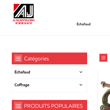
Échafaud
/
/
Tu Es Dans :
Pince Pivotante Pour Échafaudage
Maison
Catégories
Échafaud
Coffrage
PRODUITS POPULAIRES