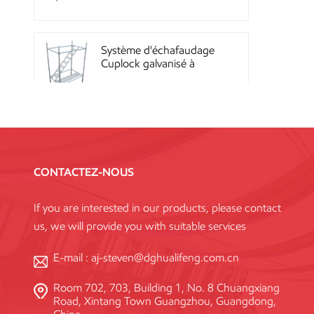
Quicklock
Système d'échafaudage
Cuplock galvanisé à
chaud
Échafaudages Kwikstage
en acier thermolaqué
pour la construction en
CONTACTEZ-NOUS
Chine
If you are interested in our products, please contact
Échafaudage à
us, we will provide you with suitable services
verrouillage annulaire
Layher galvanisé Q345
haute résistance, norme
E-mail :
aj-steven@dghualifeng.com.cn
Room 702, 703, Building 1, No. 8 Chuangxiang
Système de coffrage en
Road, Xintang Town Guangzhou, Guangdong,
acier réutilisable à haute