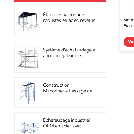
Étais d'échafaudage
6m A
robustes en acier, revêtus
Fourn
de poudre, pour la
construction OEM
Vo
Système d'échafaudage à
anneaux galvanisés
multidirectionnels
robustes
Construction
Maçonnerie Passage de
façade Échafaudage à
ossature métallique
Échafaudage industriel
OEM en acier avec
revêtement en poudre