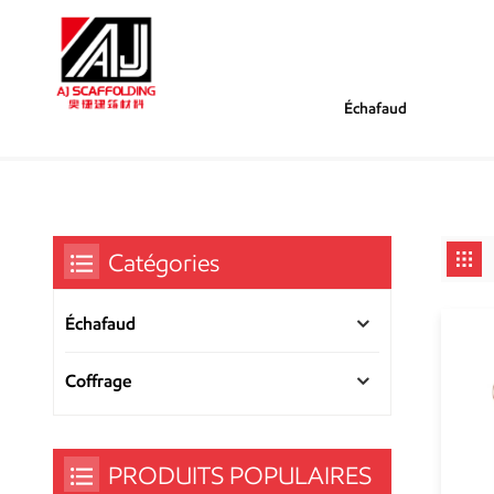
Échafaud
/
/
Tu Es Dans :
Accessoires En Acier Réglables
Maison
Catégories
Échafaud
Coffrage
PRODUITS POPULAIRES