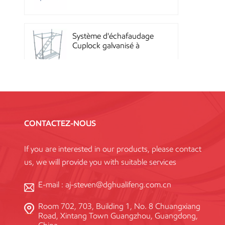
Quicklock
Système d'échafaudage
Cuplock galvanisé à
chaud
Échafaudages Kwikstage
en acier thermolaqué
pour la construction en
CONTACTEZ-NOUS
Chine
If you are interested in our products, please contact
Échafaudage à
us, we will provide you with suitable services
verrouillage annulaire
Layher galvanisé Q345
haute résistance, norme
E-mail :
aj-steven@dghualifeng.com.cn
Room 702, 703, Building 1, No. 8 Chuangxiang
Système de coffrage en
Road, Xintang Town Guangzhou, Guangdong,
acier réutilisable à haute