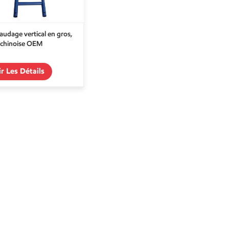
audage vertical en gros,
 chinoise OEM
ir Les Détails