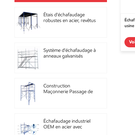
Étais d'échafaudage
Échaf
robustes en acier, revêtus
usine
de poudre, pour la
construction OEM
Vo
Système d'échafaudage à
anneaux galvanisés
multidirectionnels
robustes
Construction
Maçonnerie Passage de
façade Échafaudage à
ossature métallique
Échafaudage industriel
OEM en acier avec
revêtement en poudre