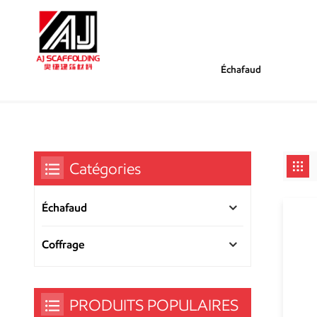
Échafaud
/
/
Tu Es Dans :
Échelle Verticale
Maison
Catégories
Échafaud
Coffrage
PRODUITS POPULAIRES