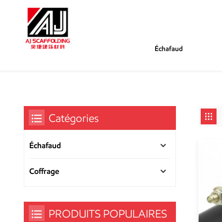
Échafaud
/
/
Tu Es Dans :
Tube En Acier
Maison
Catégories
Échafaud
Coffrage
PRODUITS POPULAIRES