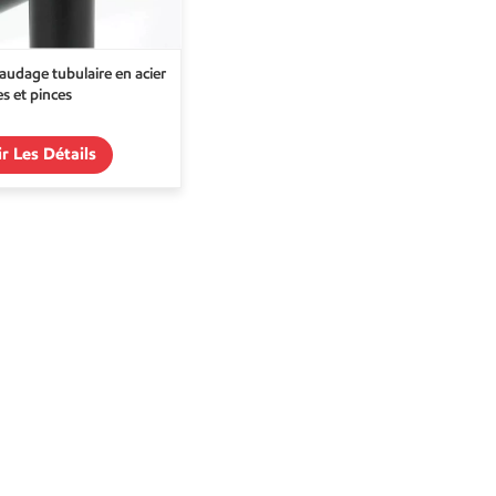
audage tubulaire en acier
es et pinces
ir Les Détails