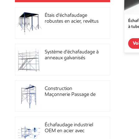
Étais d'échafaudage
Échaf
robustes en acier, revêtus
à tub
de poudre, pour la
construction OEM
Vo
Système d'échafaudage à
anneaux galvanisés
multidirectionnels
robustes
Construction
Maçonnerie Passage de
façade Échafaudage à
ossature métallique
Échafaudage industriel
OEM en acier avec
revêtement en poudre