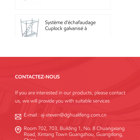
Quicklock
Système d'échafaudage
Cuplock galvanisé à
chaud
Échafaudages Kwikstage
en acier thermolaqué
pour la construction en
CONTACTEZ-NOUS
Chine
If you are interested in our products, please contact
Échafaudage à
us, we will provide you with suitable services
verrouillage annulaire
Layher galvanisé Q345
haute résistance, norme
E-mail :
aj-steven@dghualifeng.com.cn
Room 702, 703, Building 1, No. 8 Chuangxiang
Système de coffrage en
Road, Xintang Town Guangzhou, Guangdong,
acier réutilisable à haute