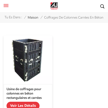
/
/
Tu Es Dans :
Maison
Coffrages De Colonnes Carrées En Béton
Usine de coffrages pour
colonnes en béton
rectangulaires et carrées
Voir Les Détails