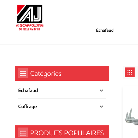
Échafaud
/
/
Tu Es Dans :
Fabricant D'échafaudage
Maison
Catégories
Échafaud
Coffrage
PRODUITS POPULAIRES