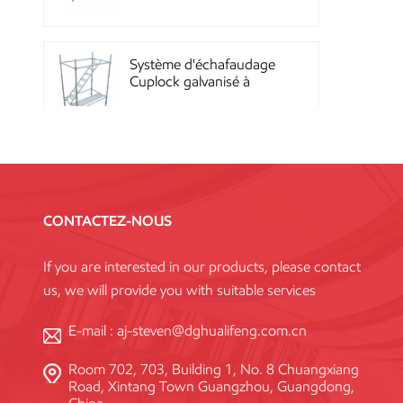
Quicklock
Système d'échafaudage
Cuplock galvanisé à
chaud
Échafaudages Kwikstage
en acier thermolaqué
pour la construction en
CONTACTEZ-NOUS
Chine
If you are interested in our products, please contact
Échafaudage à
us, we will provide you with suitable services
verrouillage annulaire
Layher galvanisé Q345
haute résistance, norme
E-mail :
aj-steven@dghualifeng.com.cn
Room 702, 703, Building 1, No. 8 Chuangxiang
Système de coffrage en
Road, Xintang Town Guangzhou, Guangdong,
acier réutilisable à haute