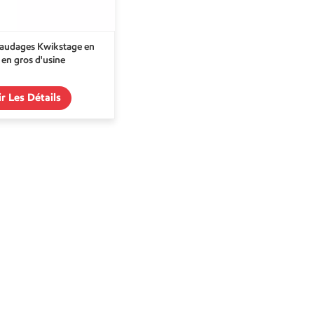
audages Kwikstage en
 en gros d'usine
ir Les Détails