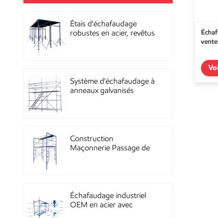
Étais d'échafaudage
Échaf
robustes en acier, revêtus
vente
de poudre, pour la
construction OEM
Vo
Système d'échafaudage à
anneaux galvanisés
multidirectionnels
robustes
Construction
Maçonnerie Passage de
façade Échafaudage à
ossature métallique
Échafaudage industriel
OEM en acier avec
revêtement en poudre