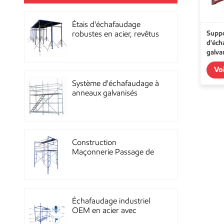
Étais d'échafaudage
Suppo
robustes en acier, revêtus
d'éch
de poudre, pour la
galva
construction OEM
Vo
Système d'échafaudage à
anneaux galvanisés
multidirectionnels
robustes
Construction
Maçonnerie Passage de
façade Échafaudage à
ossature métallique
Échafaudage industriel
OEM en acier avec
revêtement en poudre