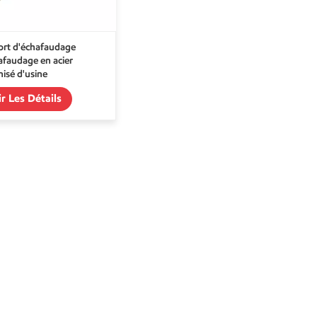
rt d'échafaudage
afaudage en acier
nisé d'usine
ir Les Détails