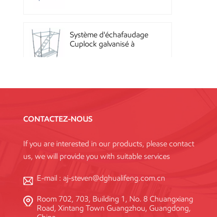
Quicklock
Système d'échafaudage
Cuplock galvanisé à
chaud
Échafaudages Kwikstage
en acier thermolaqué
pour la construction en
CONTACTEZ-NOUS
Chine
If you are interested in our products, please contact
Échafaudage à
us, we will provide you with suitable services
verrouillage annulaire
Layher galvanisé Q345
haute résistance, norme
E-mail :
aj-steven@dghualifeng.com.cn
Room 702, 703, Building 1, No. 8 Chuangxiang
Système de coffrage en
Road, Xintang Town Guangzhou, Guangdong,
acier réutilisable à haute