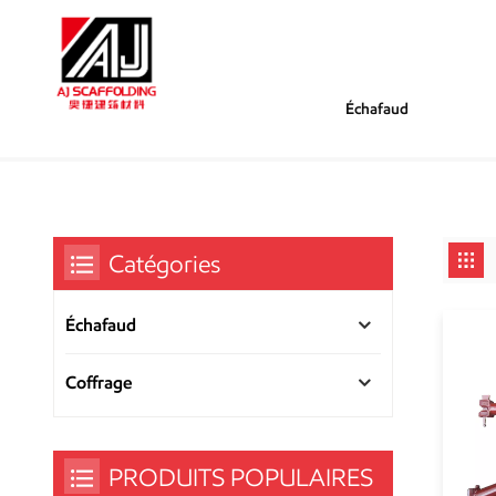
Échafaud
/
/
Tu Es Dans :
Supports Latéraux D'échafaudage
Maison
Catégories
Échafaud
Coffrage
PRODUITS POPULAIRES